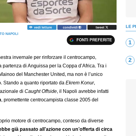
LE P
vedi letture
condividi
tweet
TO NAPOLI
FONTI PREFERITE
1
nestra invernale per rinforzare il centrocampo,
2
a partenza di Anguissa per la Coppa d’Africa. Tra i
ie Mainoo del Manchester United, ma non è l’unico
o. Stando a quanto riportato da
Ekrem Konur
,
nazionale di
Caught Offside
, il Napoli avrebbe infatti
n
, promettente centrocampista classe 2005 del
 proprio motore di centrocampo, conteso da diverse
ebbe già passato all’azione con un’offerta di circa