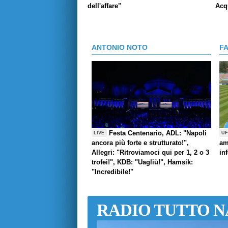
dell'affare"
Acq
ANTONIO NOTO
F
Festa Centenario, ADL: "Napoli
LIVE
UF
ancora più forte e strutturato!",
am
Allegri: "Ritroviamoci qui per 1, 2 o 3
in
trofei!", KDB: "Uagliù!", Hamsik:
"Incredibile!"
RADIO TUTTO N