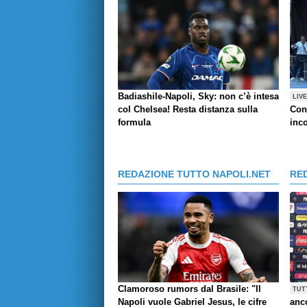
Badiashile-Napoli, Sky: non c’è intesa
LIV
col Chelsea! Resta distanza sulla
Con
formula
inco
REDAZIONE TUTTO NAPOLI.NET
RE
Clamoroso rumors dal Brasile: "Il
TUT
Napoli vuole Gabriel Jesus, le cifre
anco