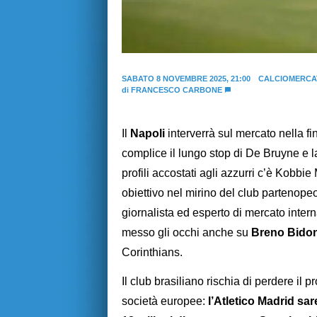
SABATO 8 NOVEMBRE 2025, 21:00
CALCIOMERCA
di
FRANCESCO CARBONE
Il
Napoli
interverrà sul mercato nella fi
complice il lungo stop di De Bruyne e l
profili accostati agli azzurri c’è Kobb
obiettivo nel mirino del club partenope
giornalista ed esperto di mercato inter
messo gli occhi anche su
Breno Bido
Corinthians.
Il club brasiliano rischia di perdere il
società europee:
l’Atletico Madrid sar