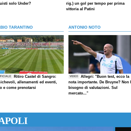
uisti solo Under?
rig.) un gol per tempo per prima
vittoria al Patini
ABIO TARANTINO
ANTONIO NOTO
Ritiro Castel di Sangro:
Allegri: "Buon test, ecco la
FICIALE
VIDEO
ichevoli, allenamenti ed eventi,
nota importante. De Bruyne? Non 
fo e come prenotarsi
bisogno di valutazioni. Sul
mercato..."
APOLI