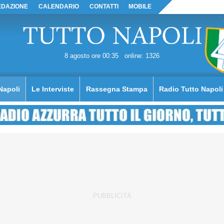
EDAZIONE
CALENDARIO
CONTATTI
MOBILE
8 agosto ore 00:35
online: 1326
Napoli
Le Interviste
Rassegna Stampa
Radio Tutto Napoli