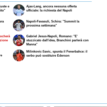
juste e
Ajax-Lang, ancora nessuna offerta
ito"
ufficiale: la richiesta del Napoli
ura
Napoli-Favasuli, Schira: "Summit la
prossima settimana"
iocherà
Gabriel Jesus-Napoli, Romano: "E'
azione
stuzzicato dall'idea, Branchini parlerà con
Manna"
Milinkovic-Savic, spunta il Fenerbahce: il
re
serbo può sostituire Ederson