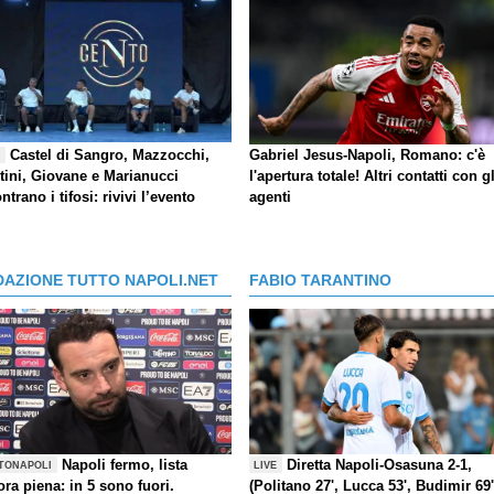
Castel di Sangro, Mazzocchi,
Gabriel Jesus-Napoli, Romano: c'è
E
tini, Giovane e Marianucci
l'apertura totale! Altri contatti con gl
ntrano i tifosi: rivivi l’evento
agenti
DAZIONE TUTTO NAPOLI.NET
FABIO TARANTINO
Napoli fermo, lista
Diretta Napoli-Osasuna 2-1,
TONAPOLI
LIVE
ra piena: in 5 sono fuori.
(Politano 27', Lucca 53', Budimir 69'