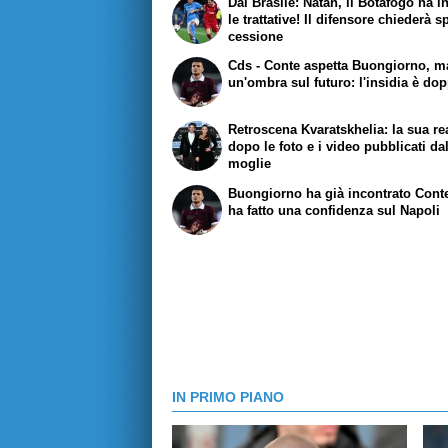
Dal Brasile: Natan, il Botafogo ha in
le trattative! Il difensore chiederà s
cessione
Cds
- Conte aspetta Buongiorno, m
un'ombra sul futuro: l'insidia è do
Retroscena Kvaratskhelia: la sua r
dopo le foto e i video pubblicati da
moglie
Buongiorno ha già incontrato Conte
ha fatto una confidenza sul Napoli
IN PRIMO PIANO