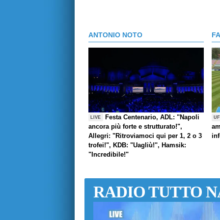
ANTONIO NOTO
F
Festa Centenario, ADL: "Napoli
LIVE
UF
ancora più forte e strutturato!",
am
Allegri: "Ritroviamoci qui per 1, 2 o 3
in
trofei!", KDB: "Uagliù!", Hamsik:
"Incredibile!"
RADIO TUTTO N