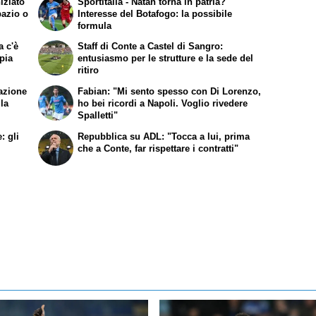
iziato
Sportitalia
- Natan torna in patria?
pazio o
Interesse del Botafogo: la possibile
formula
a c'è
Staff di Conte a Castel di Sangro:
ppia
entusiasmo per le strutture e la sede del
ritiro
eazione
Fabian: "Mi sento spesso con Di Lorenzo,
lla
ho bei ricordi a Napoli. Voglio rivedere
Spalletti"
: gli
Repubblica
su ADL: "Tocca a lui, prima
che a Conte, far rispettare i contratti"