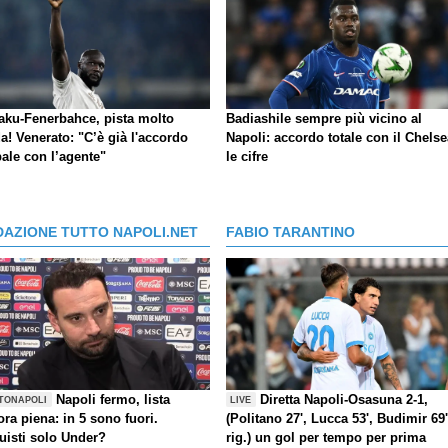
aku-Fenerbahce, pista molto
Badiashile sempre più vicino al
a! Venerato: "C’è già l'accordo
Napoli: accordo totale con il Chelse
ale con l’agente"
le cifre
DAZIONE TUTTO NAPOLI.NET
FABIO TARANTINO
Napoli fermo, lista
Diretta Napoli-Osasuna 2-1,
TONAPOLI
LIVE
ra piena: in 5 sono fuori.
(Politano 27', Lucca 53', Budimir 69'
uisti solo Under?
rig.) un gol per tempo per prima