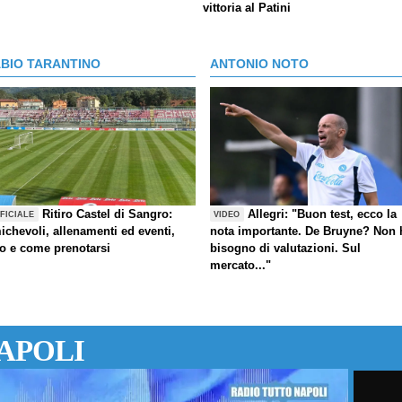
vittoria al Patini
ABIO TARANTINO
ANTONIO NOTO
Ritiro Castel di Sangro:
Allegri: "Buon test, ecco la
FICIALE
VIDEO
ichevoli, allenamenti ed eventi,
nota importante. De Bruyne? Non 
fo e come prenotarsi
bisogno di valutazioni. Sul
mercato..."
APOLI