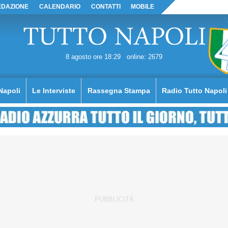
EDAZIONE
CALENDARIO
CONTATTI
MOBILE
8 agosto ore 18:29
online: 2679
Napoli
Le Interviste
Rassegna Stampa
Radio Tutto Napoli