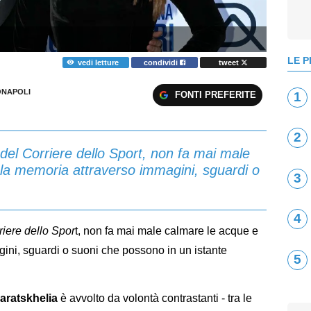
LE P
vedi letture
condividi
tweet
NAPOLI
FONTI PREFERITE
1
2
del Corriere dello Sport, non fa mai male
 la memoria attraverso immagini, sguardi o
3
4
riere dello Spor
t, non fa mai male calmare le acque e
gini, sguardi o suoni che possono in un istante
5
aratskhelia
è avvolto da volontà contrastanti - tra le