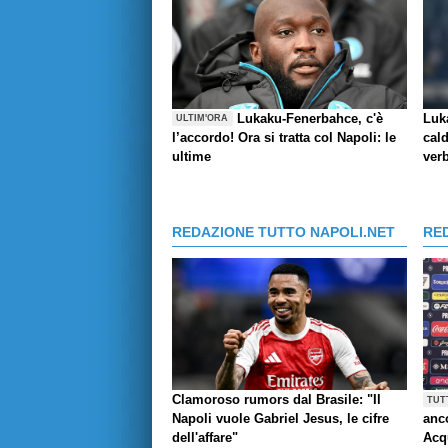
Lukaku-Fenerbahce, c'è
Luk
ULTIM'ORA
l’accordo! Ora si tratta col Napoli: le
cald
ultime
verb
REDAZIONE TUTTO NAPOLI.NET
RE
Clamoroso rumors dal Brasile: "Il
TUT
Napoli vuole Gabriel Jesus, le cifre
anco
dell'affare"
Acq