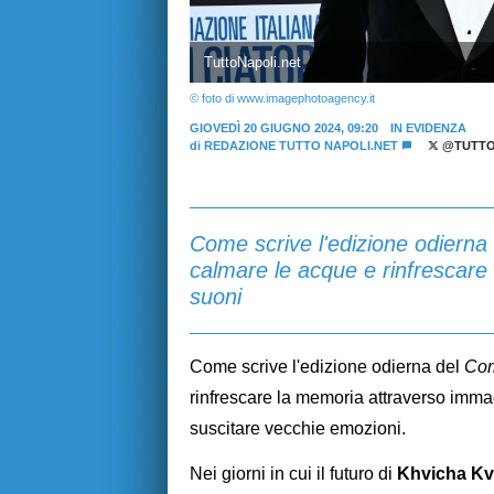
TuttoNapoli.net
© foto di www.imagephotoagency.it
GIOVEDÌ 20 GIUGNO 2024, 09:20
IN EVIDENZA
di
REDAZIONE TUTTO NAPOLI.NET
@TUTTO
Come scrive l'edizione odierna 
calmare le acque e rinfrescare
suoni
Come scrive l'edizione odierna del
Cor
rinfrescare la memoria attraverso imma
suscitare vecchie emozioni.
Nei giorni in cui il futuro di
Khvicha Kv