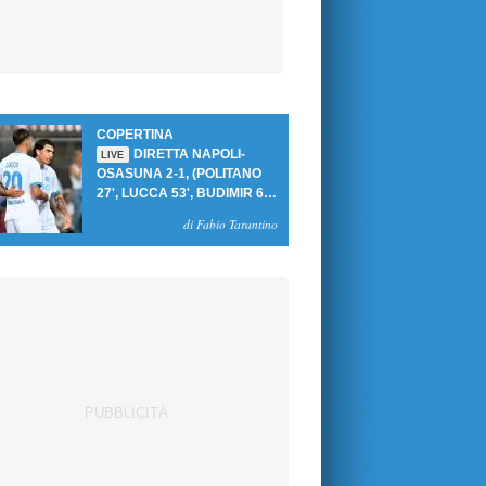
COPERTINA
DIRETTA NAPOLI-
LIVE
OSASUNA 2-1, (POLITANO
27', LUCCA 53', BUDIMIR 69'
RIG.) UN GOL PER TEMPO
di Fabio Tarantino
PER PRIMA VITTORIA AL
PATINI