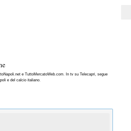
ne
uttoNapoli.net e TuttoMercatoWeb.com. In tv su Telecapri, segue
oli e del calcio italiano.