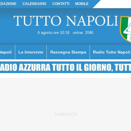
EDAZIONE
CALENDARIO
CONTATTI
MOBILE
6 agosto ore 10:18
online: 2046
Napoli
Le Interviste
Rassegna Stampa
Radio Tutto Napoli