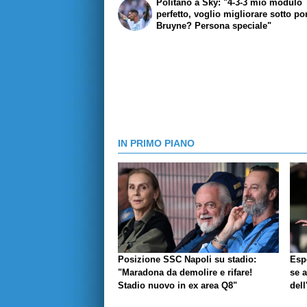
Politano a Sky: "4-3-3 mio modulo
perfetto, voglio migliorare sotto po
Bruyne? Persona speciale"
IN PRIMO PIANO
Posizione SSC Napoli su stadio:
Espo
"Maradona da demolire e rifare!
se a
Stadio nuovo in ex area Q8"
dell