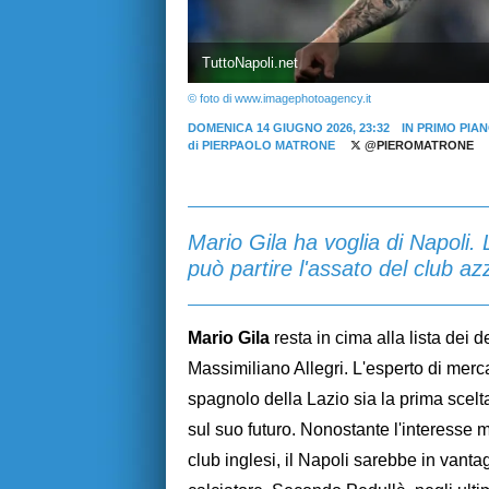
TuttoNapoli.net
© foto di www.imagephotoagency.it
DOMENICA 14 GIUGNO 2026, 23:32
IN PRIMO PIA
di
PIERPAOLO MATRONE
@PIEROMATRONE
Mario Gila ha voglia di Napoli.
può partire l'assato del club az
Mario Gila
resta in cima alla lista dei d
Massimiliano Allegri. L'esperto di merc
spagnolo della Lazio sia la prima scelt
sul suo futuro. Nonostante l'interesse m
club inglesi, il Napoli sarebbe in vant