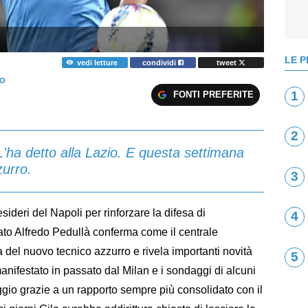
LE P
vedi letture
condividi
tweet
NO
1
FONTI PREFERITE
2
 L'ha detto alla Lazio. E questa settimana
zurro.
3
esideri del Napoli per rinforzare la difesa di
4
ato Alfredo Pedullà conferma come il centrale
a del nuovo tecnico azzurro e rivela importanti novità
5
anifestato in passato dal Milan e i sondaggi di alcuni
aggio grazie a un rapporto sempre più consolidato con il