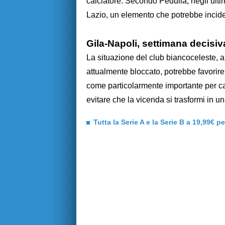
calciatore. Secondo Pedullà, negli ultim
Lazio, un elemento che potrebbe incider
Gila-Napoli, settimana decisiv
La situazione del club biancoceleste, 
attualmente bloccato, potrebbe favorir
come particolarmente importante per cap
evitare che la vicenda si trasformi in u
Tutta la Serie A e la Serie B a 19,99€ p