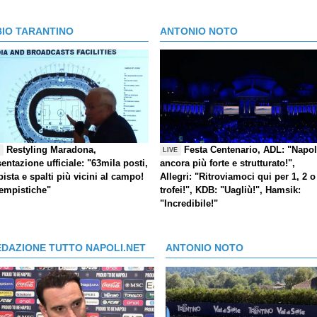
BIO TARANTINO
ANTONIO NOTO
Restyling Maradona,
Festa Centenario, ADL: "Napol
E
LIVE
entazione ufficiale: "63mila posti,
ancora più forte e strutturato!",
pista e spalti più vicini al campo!
Allegri: "Ritroviamoci qui per 1, 2 o
tempistiche"
trofei!", KDB: "Uagliù!", Hamsik:
"Incredibile!"
EDAZIONE TUTTO NAPOLI.NET
ANTONIO NOTO