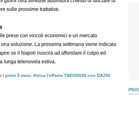
i giorni Gila avrebbe addirittura chiesto di lasciare la
e sulle prossime trattative.
a
alle prese con vincoli economici e un mercato
e una soluzione. La prossima settimana viene indicata
ire se il Napoli riuscirà ad affondare il colpo ed
na lunga telenovela estiva.
er i primi 3 mesi. Attiva l'offerta TIMVISION con DAZN!
PROS