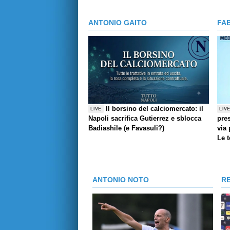
ANTONIO GAITO
FA
Il borsino del calciomercato: il
LIVE
LIV
Napoli sacrifica Gutierrez e sblocca
pres
Badiashile (e Favasuli?)
via 
Le 
ANTONIO NOTO
R