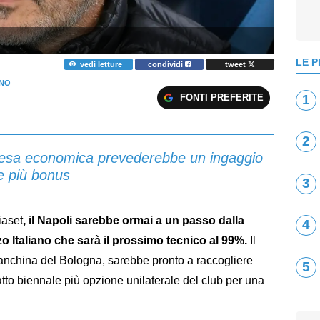
LE P
vedi letture
condividi
tweet
ANO
FONTI PREFERITE
1
2
ntesa economica prevederebbe un ingaggio
ne più bonus
3
iaset
, il Napoli sarebbe ormai a un passo dalla
4
o Italiano che sarà il prossimo tecnico al 99%.
Il
panchina del Bologna, sarebbe pronto a raccogliere
5
atto biennale più opzione unilaterale del club per una