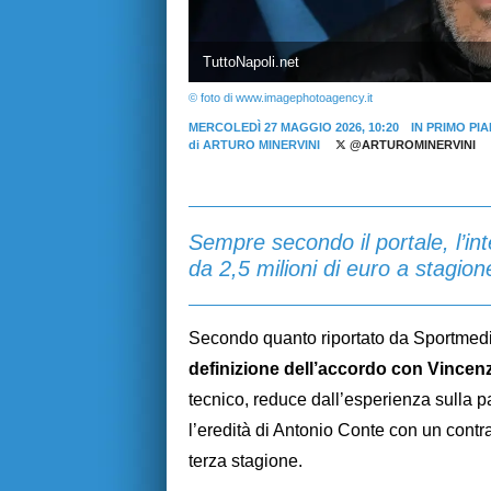
TuttoNapoli.net
© foto di www.imagephotoagency.it
MERCOLEDÌ 27 MAGGIO 2026, 10:20
IN PRIMO PI
di
ARTURO MINERVINI
@ARTUROMINERVINI
Sempre secondo il portale, l’i
da 2,5 milioni di euro a stagio
Secondo quanto riportato da Sportmed
definizione dell’accordo con Vincenz
tecnico, reduce dall’esperienza sulla 
l’eredità di Antonio Conte con un contr
terza stagione.