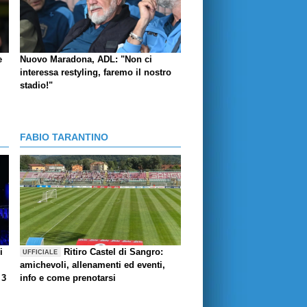
e
Nuovo Maradona, ADL: "Non ci
interessa restyling, faremo il nostro
stadio!"
FABIO TARANTINO
i
Ritiro Castel di Sangro:
UFFICIALE
amichevoli, allenamenti ed eventi,
 3
info e come prenotarsi