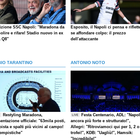
izione SSC Napoli: "Maradona da
Esposito, il Napoli ci pensa e riflett
lire e rifare! Stadio nuovo in ex
se affondare colpo: il prezzo
a Q8"
dell'attaccante
BIO TARANTINO
ANTONIO NOTO
Restyling Maradona,
Festa Centenario, ADL: "Napol
E
LIVE
entazione ufficiale: "63mila posti,
ancora più forte e strutturato!",
pista e spalti più vicini al campo!
Allegri: "Ritroviamoci qui per 1, 2 o
tempistiche"
trofei!", KDB: "Uagliù!", Hamsik:
"Incredibile!"