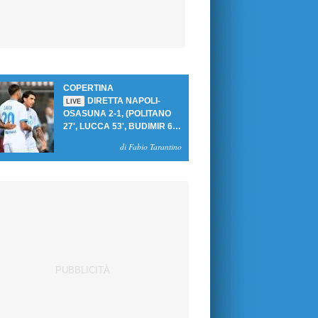
COPERTINA
DIRETTA NAPOLI-
LIVE
OSASUNA 2-1, (POLITANO
27', LUCCA 53', BUDIMIR 69'
RIG.) UN GOL PER TEMPO
di Fabio Tarantino
PER PRIMA VITTORIA AL
PATINI