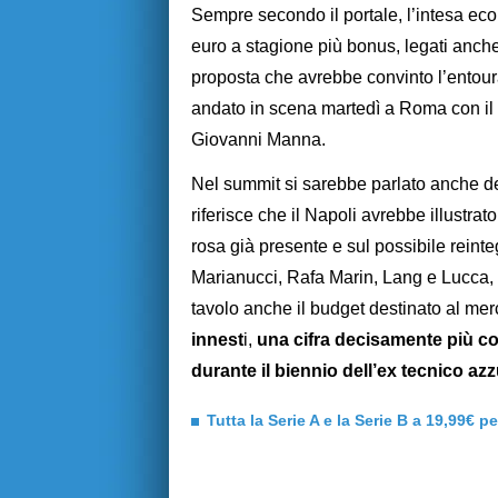
Sempre secondo il portale, l’intesa ec
euro a stagione più bonus, legati anc
proposta che avrebbe convinto l’entoura
andato in scena martedì a Roma con il p
Giovanni Manna.
Nel summit si sarebbe parlato anche d
riferisce che il Napoli avrebbe illustrat
rosa già presente e sul possibile reinteg
Marianucci, Rafa Marin, Lang e Lucca, p
tavolo anche il budget destinato al mer
innest
i,
una cifra decisamente più con
durante il biennio dell’ex tecnico azz
Tutta la Serie A e la Serie B a 19,99€ p