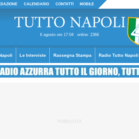
EDAZIONE
CALENDARIO
CONTATTI
MOBILE
6 agosto ore 17:04
online: 2366
Napoli
Le Interviste
Rassegna Stampa
Radio Tutto Napoli