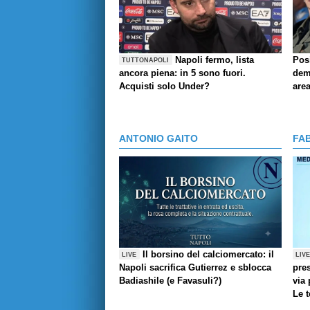
Napoli fermo, lista
Pos
TUTTONAPOLI
ancora piena: in 5 sono fuori.
demo
Acquisti solo Under?
are
ANTONIO GAITO
FA
Il borsino del calciomercato: il
LIVE
LIV
Napoli sacrifica Gutierrez e sblocca
pres
Badiashile (e Favasuli?)
via 
Le 