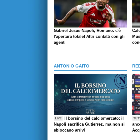
Gabriel Jesus-Napoli, Romano: c'è
Cal
l'apertura totale! Altri contatti con gli
Mus
agenti
conc
ANTONIO GAITO
RE
Il borsino del calciomercato: il
LIVE
TUT
Napoli sacrifica Gutierrez, ma non si
anco
sbloccano arrivi
Acq