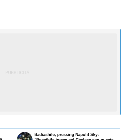
Badiashile, pressing Napoli! Sky:
li
"Possibile intesa col Chelsea con questa