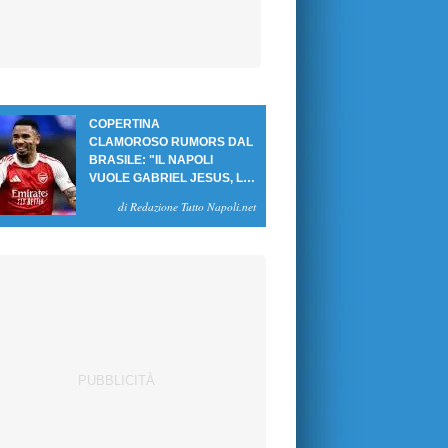
COPERTINA
CLAMOROSO RUMORS DAL
BRASILE: "IL NAPOLI
VUOLE GABRIEL JESUS, LE
CIFRE DELL'AFFARE"
di Redazione Tutto Napoli.net