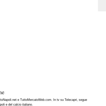
ne
uttoNapoli.net e TuttoMercatoWeb.com. In tv su Telecapri, segue
oli e del calcio italiano.