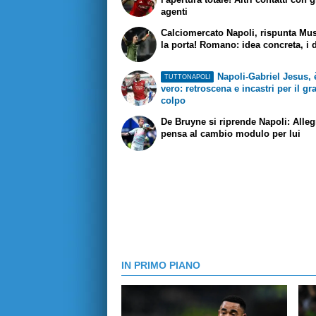
agenti
Calciomercato Napoli, rispunta Mu
la porta! Romano: idea concreta, i d
Napoli-Gabriel Jesus, è
TUTTONAPOLI
vero: retroscena e incastri per il g
colpo
De Bruyne si riprende Napoli: Alleg
pensa al cambio modulo per lui
IN PRIMO PIANO