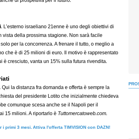
che di prospettiva per il futuro.
i
. L’esterno israeliano 21enne è uno degli obiettivi di
 vista della prossima stagione. Non sarà facile
solo per la concorrenza. A frenare il tutto, o meglio a
llino che è di 25 milioni di euro. Il motivo è rappresentato
ui è cresciuto, vanta un 15% sulla futura rivendita.
iati
PROS
. Qui la distanza fra domanda e offerta è sempre la
ichiesta del presidente Lotito che inizialmente chiedeva
ebbe comunque scesa anche se il Napoli per il
15 milioni. A riportarlo è
Tuttomercatoweb.com.
er i primi 3 mesi. Attiva l'offerta TIMVISION con DAZN!