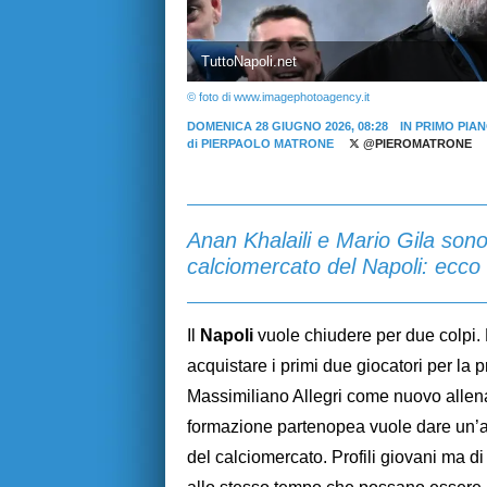
TuttoNapoli.net
© foto di www.imagephotoagency.it
DOMENICA 28 GIUGNO 2026, 08:28
IN PRIMO PIA
di
PIERPAOLO MATRONE
@PIEROMATRONE
Anan Khalaili e Mario Gila sono 
calciomercato del Napoli: ecco
Il
Napoli
vuole chiudere per due colpi. 
acquistare i primi due giocatori per la 
Massimiliano Allegri come nuovo allen
formazione partenopea vuole dare un’acc
del calciomercato. Profili giovani ma di