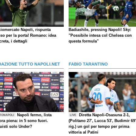
ciomercato Napoli, rispunta
Badiashile, pressing Napoli! Sky:
so per la porta! Romano: idea
"Possibile intesa col Chelsea con
reta, i dettagli
questa formula"
DAZIONE TUTTO NAPOLI.NET
FABIO TARANTINO
Napoli fermo, lista
Diretta Napoli-Osasuna 2-1,
TONAPOLI
LIVE
ra piena: in 5 sono fuori.
(Politano 27', Lucca 53', Budimir 69'
uisti solo Under?
rig.) un gol per tempo per prima
vittoria al Patini