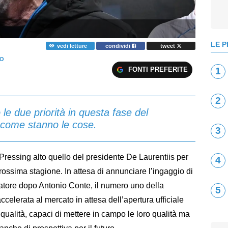
LE P
vedi letture
condividi
tweet
NO
FONTI PREFERITE
1
2
le due priorità in questa fase del
 come stanno le cose.
3
Pressing alto quello del presidente De Laurentiis per
4
prossima stagione. In attesa di annunciare l’ingaggio di
atore dopo Antonio Conte, il numero uno della
5
elerata al mercato in attesa dell’apertura ufficiale
 qualità, capaci di mettere in campo le loro qualità ma