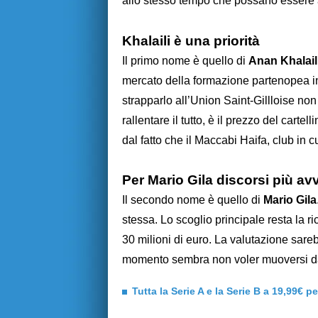
allo stesso tempo che possano essere an
Khalaili è una priorità
Il primo nome è quello di
Anan Khalail
mercato della formazione partenopea in
strapparlo all’Union Saint-Gillloise non 
rallentare il tutto, è il prezzo del carte
dal fatto che il Maccabi Haifa, club in c
Per Mario Gila discorsi più avv
Il secondo nome è quello di
Mario Gila
stessa. Lo scoglio principale resta la r
30 milioni di euro. La valutazione sar
momento sembra non voler muoversi dai 
Tutta la Serie A e la Serie B a 19,99€ p