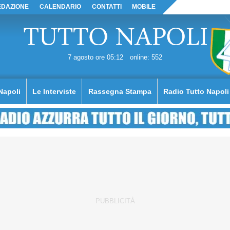
EDAZIONE
CALENDARIO
CONTATTI
MOBILE
7 agosto ore 05:12
online: 552
Napoli
Le Interviste
Rassegna Stampa
Radio Tutto Napoli