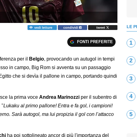
LE P
vedi letture
condividi
tweet
FONTI PREFERITE
1
fferenza per il
Belgio
, provocando un autugol in tempi
2
gresso in campo, Big Rom si avventa su un passaggio
'Egitto che si devìa il pallone in campo, portando quindi
3
4
sce la prima voce
Andrea Marinozzi
per il subentro di
 "
Lukaku al primo pallone! Entra e fa gol, i campioni!
5
erno. Sarà autogol, ma lui propizia il gol con l’attacco
chi
ha poi sottolineato ancor di più l'importanza del