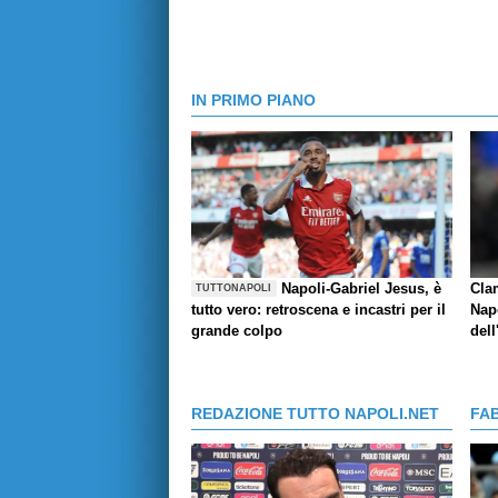
IN PRIMO PIANO
Napoli-Gabriel Jesus, è
Cla
TUTTONAPOLI
tutto vero: retroscena e incastri per il
Napo
grande colpo
dell
REDAZIONE TUTTO NAPOLI.NET
FA