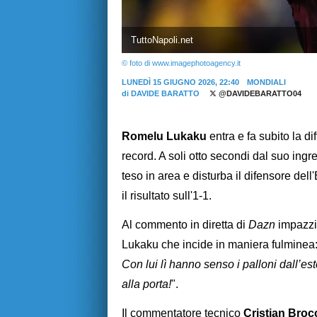
TuttoNapoli.net
© foto di www.imagephotoagency.it
LUNEDÌ 15 GIUGNO 2026, 22:40
MONDIALI
di
DAVIDE BARATTO
@DAVIDEBARATTO04
Romelu Lukaku
entra e fa subito la di
record. A soli otto secondi dal suo in
teso in area e disturba il difensore dell
il risultato sull'1-1.
Al commento in diretta di
Dazn
impazzi
Lukaku che incide in maniera fulminea:
Con lui lì hanno senso i palloni dall’est
alla porta!
".
Il commentatore tecnico
Cristian Broc