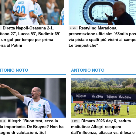
Diretta Napoli-Osasuna 2-1,
Restyling Maradona,
E
LIVE
itano 27', Lucca 53', Budimir 69'
presentazione ufficiale: "63mila post
) un gol per tempo per prima
via pista e spalti più vicini al camp
oria al Patini
Le tempistiche"
NTONIO NOTO
ANTONIO NOTO
Allegri: "Buon test, ecco la
Dimaro 2026 day 6, seduta
DEO
LIVE
ta importante. De Bruyne? Non ha
mattutina: Allegri recupera
sogno di valutazioni. Sul
dall'influenza, attacco vs. difesa e