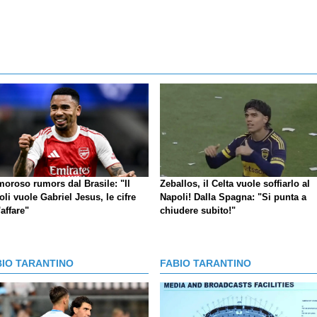
moroso rumors dal Brasile: "Il
Zeballos, il Celta vuole soffiarlo al
li vuole Gabriel Jesus, le cifre
Napoli! Dalla Spagna: "Si punta a
'affare"
chiudere subito!"
BIO TARANTINO
FABIO TARANTINO