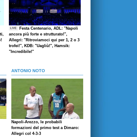
Festa Centenario, ADL: "Napoli
LIVE
i,
ancora più forte e strutturato!",
o!
Allegri: "Ritroviamoci qui per 1, 2 o 3
trofei!", KDB: "Uagliù!", Hamsik:
"Incredibile!"
ANTONIO NOTO
Napoli-Arezzo, le probabili
formazioni del primo test a Dimaro:
Allegri col 4-3-3