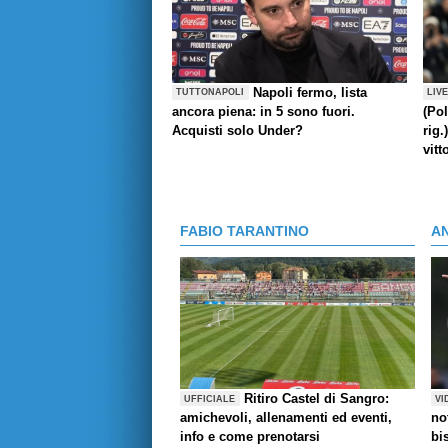
Napoli fermo, lista
TUTTONAPOLI
LIV
ancora piena: in 5 sono fuori.
(Pol
Acquisti solo Under?
rig.
vitt
FABIO TARANTINO
A
Ritiro Castel di Sangro:
UFFICIALE
VI
amichevoli, allenamenti ed eventi,
no
info e come prenotarsi
bi