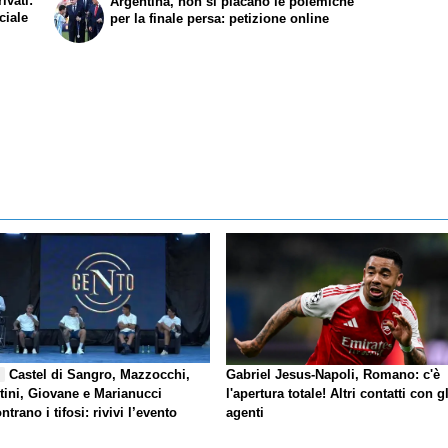
ivati:
Argentina, non si placano le polemiche
ciale
per la finale persa: petizione online
Castel di Sangro, Mazzocchi,
Gabriel Jesus-Napoli, Romano: c'è
E
tini, Giovane e Marianucci
l'apertura totale! Altri contatti con gl
ntrano i tifosi: rivivi l’evento
agenti