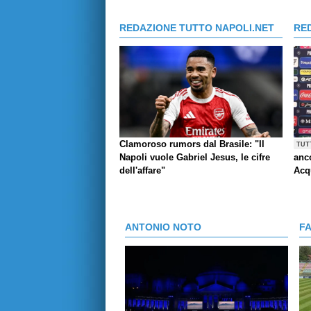
REDAZIONE TUTTO NAPOLI.NET
RE
Clamoroso rumors dal Brasile: "Il
TUT
Napoli vuole Gabriel Jesus, le cifre
anco
dell'affare"
Acq
ANTONIO NOTO
F