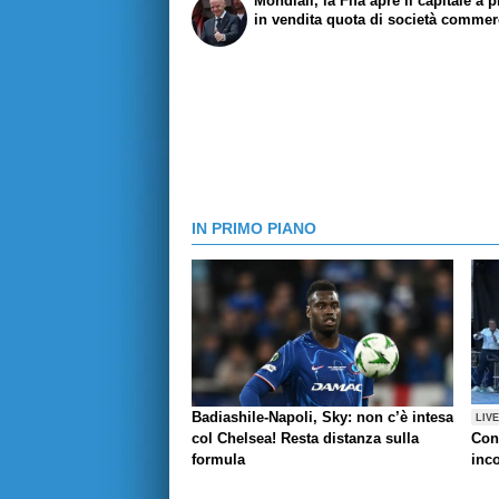
Mondiali, la Fifa apre il capitale a pr
in vendita quota di società commer
IN PRIMO PIANO
Badiashile-Napoli, Sky: non c’è intesa
LIV
col Chelsea! Resta distanza sulla
Con
formula
inco