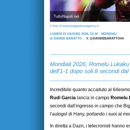
TuttoNapoli.net
© foto di www.imagephotoagency.it
LUNEDÌ 15 GIUGNO 2026, 22:30
MONDIALI
di
DAVIDE BARATTO
@DAVIDEBARATTO04
Mondiali 2026, Romelu Lukaku da
dell'1-1 dopo soli 8 secondi da
Incredibile quanto accaduto al 64esim
Rudi Garcia
lancia in campo
Romelu 
secondi dall'ingresso in campo che Big
l'autogol di Hany, portando i suoi al 
In diretta a Dazn, i telecronisti hanno