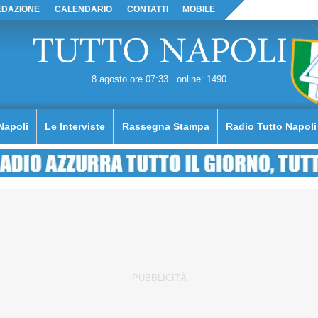
EDAZIONE
CALENDARIO
CONTATTI
MOBILE
8 agosto ore 07:33
online: 1490
Napoli
Le Interviste
Rassegna Stampa
Radio Tutto Napoli