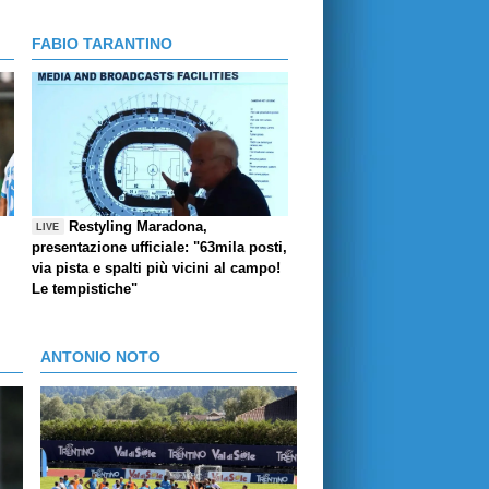
FABIO TARANTINO
Restyling Maradona,
LIVE
presentazione ufficiale: "63mila posti,
via pista e spalti più vicini al campo!
Le tempistiche"
ANTONIO NOTO