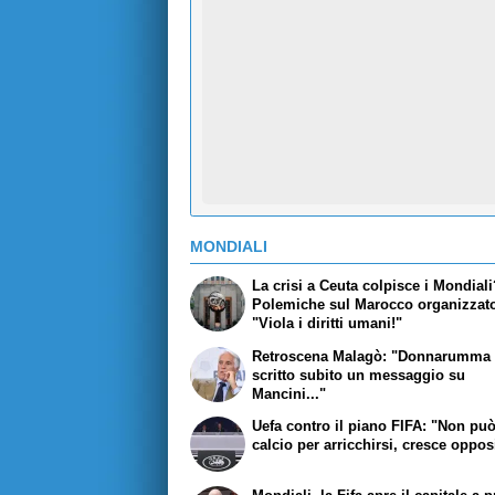
MONDIALI
La crisi a Ceuta colpisce i Mondial
Polemiche sul Marocco organizzato
"Viola i diritti umani!"
Retroscena Malagò: "Donnarumma 
scritto subito un messaggio su
Mancini..."
Uefa contro il piano FIFA: "Non pu
calcio per arricchirsi, cresce oppo