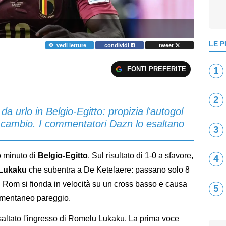
LE P
vedi letture
condividi
tweet
FONTI PREFERITE
1
2
 urlo in Belgio-Egitto: propizia l'autogol
l cambio. I commentatori Dazn lo esaltano
3
o minuto di
Belgio-Egitto
. Sul risultato di 1-0 a sfavore,
4
Lukaku
che subentra a De Ketelaere: passano solo 8
 Rom si fionda in velocità su un cross basso e causa
5
momentaneo pareggio.
 esaltato l'ingresso di Romelu Lukaku. La prima voce