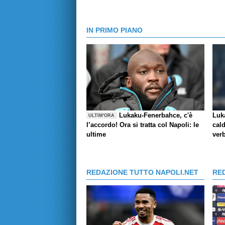
IN PRIMO PIANO
Lukaku-Fenerbahce, c'è
Luk
ULTIM'ORA
l’accordo! Ora si tratta col Napoli: le
cald
ultime
verb
REDAZIONE TUTTO NAPOLI.NET
RE