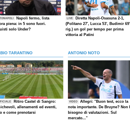
Napoli fermo, lista
Diretta Napoli-Osasuna 2-1,
TONAPOLI
LIVE
ra piena: in 5 sono fuori.
(Politano 27', Lucca 53', Budimir 69'
uisti solo Under?
rig.) un gol per tempo per prima
vittoria al Patini
ABIO TARANTINO
ANTONIO NOTO
Ritiro Castel di Sangro:
Allegri: "Buon test, ecco la
FICIALE
VIDEO
ichevoli, allenamenti ed eventi,
nota importante. De Bruyne? Non 
fo e come prenotarsi
bisogno di valutazioni. Sul
mercato..."