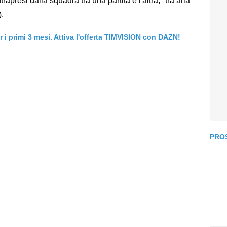
apresi dalla squadra tra una partita e l'altra, "tra aria
).
er i primi 3 mesi. Attiva l'offerta TIMVISION con DAZN!
PROS