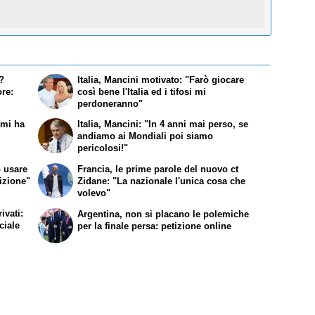
i?
Italia, Mancini motivato: "Farò giocare
re:
così bene l'Italia ed i tifosi mi
perdoneranno"
mi ha
Italia, Mancini: "In 4 anni mai perso, se
andiamo ai Mondiali poi siamo
pericolosi!"
ò usare
Francia, le prime parole del nuovo ct
sizione"
Zidane: "La nazionale l'unica cosa che
volevo"
ivati:
Argentina, non si placano le polemiche
ciale
per la finale persa: petizione online