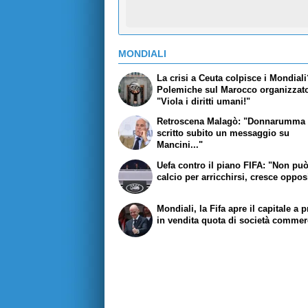
MONDIALI
La crisi a Ceuta colpisce i Mondial
Polemiche sul Marocco organizzato
"Viola i diritti umani!"
Retroscena Malagò: "Donnarumma 
scritto subito un messaggio su
Mancini..."
Uefa contro il piano FIFA: "Non pu
calcio per arricchirsi, cresce oppo
Mondiali, la Fifa apre il capitale a pr
in vendita quota di società commer