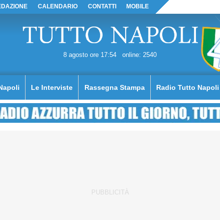
EDAZIONE
CALENDARIO
CONTATTI
MOBILE
8 agosto ore 17:54
online: 2540
Napoli
Le Interviste
Rassegna Stampa
Radio Tutto Napoli