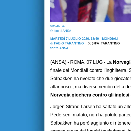
foto ANSA
© foto di ANSA
MARTEDÌ 7 LUGLIO 2026, 18:40
MONDIALI
di
FABIO TARANTINO
@FA_TARANTINO
fonte ANSA
(ANSA) - ROMA, 07 LUG - La
Norveg
finale dei Mondiali contro l'Inghilterra.
Solbakken ha rivelato che due giocatori
affannoso", ma diversi membri della d
Norvegia giocherà contro gli inglesi
Jorgen Strand Larsen ha saltato un al
Pedersen, malato, non ha potuto partecipa
Solbakken ha però aggiunto di ritenere c