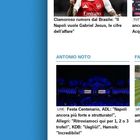
Clamoroso rumors dal Brasile: "Il
TUT
Napoli vuole Gabriel Jesus, le cifre
anco
dell'affare"
Acq
ANTONIO NOTO
F
Festa Centenario, ADL: "Napoli
LIVE
UF
ancora più forte e strutturato!",
am
Allegri: "Ritroviamoci qui per 1, 2 o 3
in
trofei!", KDB: "Uagliù!", Hamsik:
"Incredibile!"