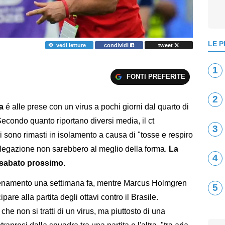
LE P
vedi letture
condividi
tweet
1
FONTI PREFERITE
2
ia
é alle prese con un virus a pochi giorni dal quarto di
 Secondo quanto riportano diversi media, il ct
3
 sono rimasti in isolamento a causa di "tosse e respiro
elegazione non sarebbero al meglio della forma.
La
4
 sabato prossimo.
lenamento una settimana fa, mentre Marcus Holmgren
5
re alla partita degli ottavi contro il Brasile.
he non si tratti di un virus, ma piuttosto di una