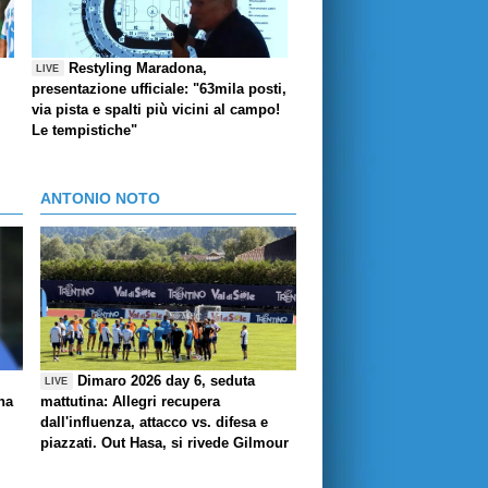
Restyling Maradona,
LIVE
presentazione ufficiale: "63mila posti,
via pista e spalti più vicini al campo!
Le tempistiche"
ANTONIO NOTO
Dimaro 2026 day 6, seduta
LIVE
ha
mattutina: Allegri recupera
dall'influenza, attacco vs. difesa e
piazzati. Out Hasa, si rivede Gilmour