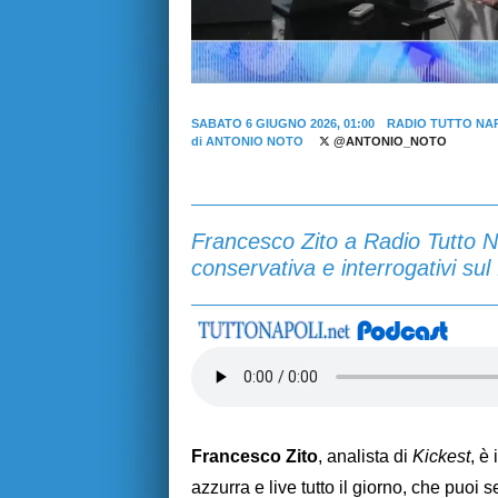
SABATO 6 GIUGNO 2026, 01:00
RADIO TUTTO NA
di
ANTONIO NOTO
@ANTONIO_NOTO
Francesco Zito a Radio Tutto Nap
conservativa e interrogativi sul
Francesco Zito
, analista di
Kickest
, è
azzurra e live tutto il giorno, che puoi s