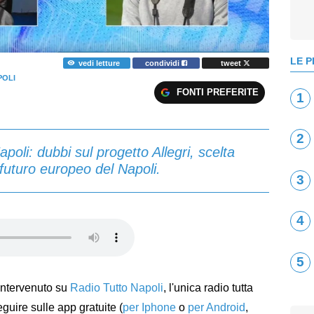
LE P
vedi letture
condividi
tweet
POLI
FONTI PREFERITE
1
2
oli: dubbi sul progetto Allegri, scelta
 futuro europeo del Napoli.
3
4
5
 intervenuto su
Radio Tutto Napoli
, l'unica radio tutta
eguire sulle app gratuite (
per Iphone
o
per Android
,