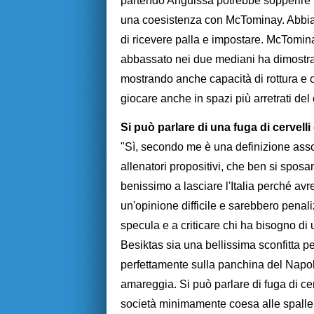
partendo Anguissa potrebbe sopperire 
una coesistenza con McTominay. Abbiam
di ricevere palla e impostare. McTomina
abbassato nei due mediani ha dimostra
mostrando anche capacità di rottura e c
giocare anche in spazi più arretrati de
Si può parlare di una fuga di cervelli 
"Sì, secondo me è una definizione asso
allenatori propositivi, che ben si spos
benissimo a lasciare l'Italia perché a
un'opinione difficile e sarebbero penal
specula e a criticare chi ha bisogno di 
Besiktas sia una bellissima sconfitta pe
perfettamente sulla panchina del Napol
amareggia. Si può parlare di fuga di ce
società minimamente coesa alle spalle,