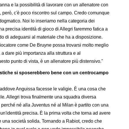
anna e la possibilità di lavorare con un allenatore con
co, però, c'è poco riscontro sul campo. Credo comunque
o dogmatico. Noi lo inseriamo nella categoria dei
na precisa identità di gioco di Allegri faremmo fatica a
ado di adeguarsi al materiale che ha a disposizione.
iocatore come De Bruyne possa trovarsi molto meglio
a dare più importanza alla struttura e al
uesto punto di vista, è un allenatore più distensivo."
teristiche si sposerebbero bene con un centrocampo
 laddove Anguissa facesse le valigie. È una cosa che
. Allegri trova finalmente una squadra diversa
i, perché né alla Juventus né al Milan è partito con una
 un'identità precisa. È la prima volta che torna ad avere
 e una società solida. Tornando a Rabiot, credo che