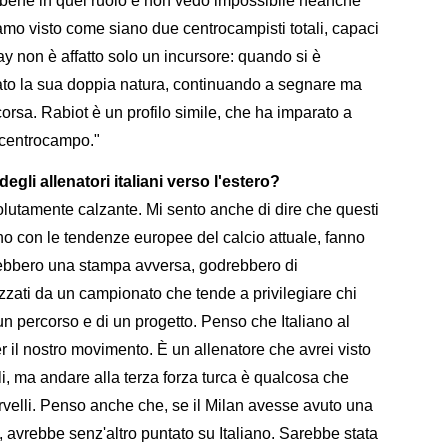
bene in quel ruolo e non vedo impossibile neanche
o visto come siano due centrocampisti totali, capaci
y non è affatto solo un incursore: quando si è
to la sua doppia natura, continuando a segnare ma
orsa. Rabiot è un profilo simile, che ha imparato a
l centrocampo."
degli allenatori italiani verso l'estero?
lutamente calzante. Mi sento anche di dire che questi
ano con le tendenze europee del calcio attuale, fanno
vrebbero una stampa avversa, godrebbero di
izzati da un campionato che tende a privilegiare chi
un percorso e di un progetto. Penso che Italiano al
r il nostro movimento. È un allenatore che avrei visto
i, ma andare alla terza forza turca è qualcosa che
rvelli. Penso anche che, se il Milan avesse avuto una
 avrebbe senz'altro puntato su Italiano. Sarebbe stata