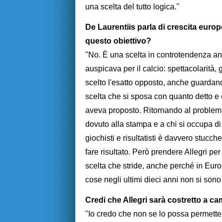
una scelta del tutto logica."
De Laurentiis parla di crescita europ
questo obiettivo?
"No. È una scelta in controtendenza anc
auspicava per il calcio: spettacolarità,
scelto l'esatto opposto, anche guardand
scelta che si sposa con quanto detto e c
aveva proposto. Ritornando al problema 
dovuto alla stampa e a chi si occupa di 
giochisti e risultatisti è davvero stucc
fare risultato. Però prendere Allegri per
scelta che stride, anche perché in Europ
cose negli ultimi dieci anni non si son
Credi che Allegri sarà costretto a c
"Io credo che non se lo possa permetter