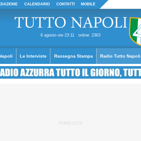
EDAZIONE
CALENDARIO
CONTATTI
MOBILE
6 agosto ore 23:11
online: 2363
Napoli
Le Interviste
Rassegna Stampa
Radio Tutto Napoli