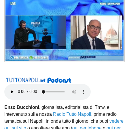
Enzo Bucchioni
, giornalista, editorialista di Tmw, è
intervenuto sulla nostra
Radio Tutto Napoli
, prima radio
tematica sul Napoli, in onda tutto il giorno, che puoi
vedere
qui sul sito
o ascoltare sulle app (
qui per Iphone
o
qui per