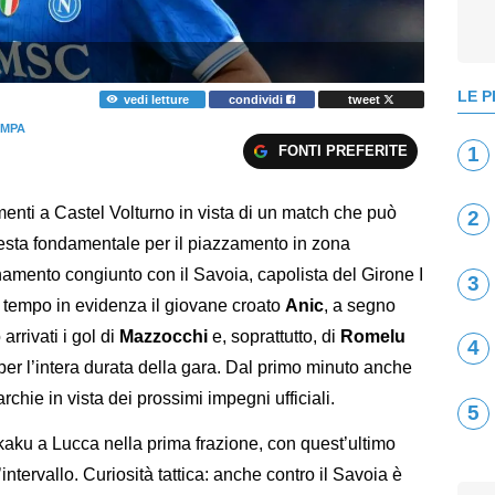
LE P
vedi letture
condividi
tweet
AMPA
FONTI PREFERITE
1
amenti a Castel Volturno in vista di un match che può
2
resta fondamentale per il piazzamento in zona
namento congiunto con il Savoia, capolista del Girone I
3
 tempo in evidenza il giovane croato
Anic
, a segno
arrivati i gol di
Mazzocchi
e, soprattutto, di
Romelu
4
per l’intera durata della gara. Dal primo minuto anche
archie in vista dei prossimi impegni ufficiali.
5
kaku a Lucca nella prima frazione, con quest’ultimo
’intervallo. Curiosità tattica: anche contro il Savoia è