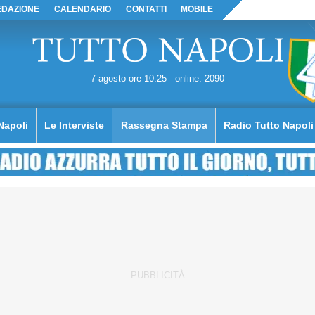
EDAZIONE
CALENDARIO
CONTATTI
MOBILE
7 agosto ore 10:25
online: 2090
Napoli
Le Interviste
Rassegna Stampa
Radio Tutto Napoli