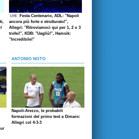
Festa Centenario, ADL: "Napoli
LIVE
i,
ancora più forte e strutturato!",
o!
Allegri: "Ritroviamoci qui per 1, 2 o 3
trofei!", KDB: "Uagliù!", Hamsik:
"Incredibile!"
ANTONIO NOTO
Napoli-Arezzo, le probabili
formazioni del primo test a Dimaro:
Allegri col 4-3-3
our