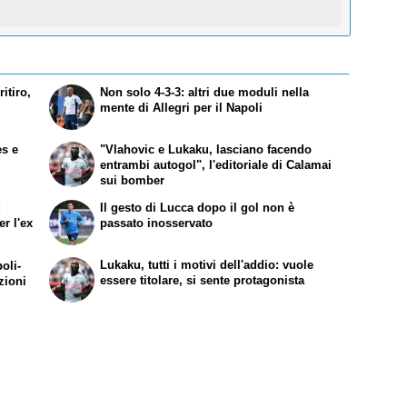
itiro,
Non solo 4-3-3: altri due moduli nella
mente di Allegri per il Napoli
es e
"Vlahovic e Lukaku, lasciano facendo
entrambi autogol", l'editoriale di Calamai
sui bomber
:
Il gesto di Lucca dopo il gol non è
r l'ex
passato inosservato
Lukaku, tutti i motivi dell'addio: vuole
oli-
essere titolare, si sente protagonista
zioni