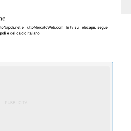
ne
uttoNapoli.net e TuttoMercatoWeb.com. In tv su Telecapri, segue
oli e del calcio italiano.