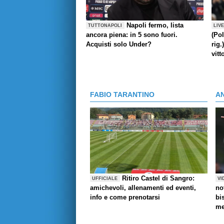
Napoli fermo, lista
TUTTONAPOLI
LIV
ancora piena: in 5 sono fuori.
(Pol
Acquisti solo Under?
rig.
vitt
FABIO TARANTINO
A
Ritiro Castel di Sangro:
UFFICIALE
VI
amichevoli, allenamenti ed eventi,
no
info e come prenotarsi
bi
me