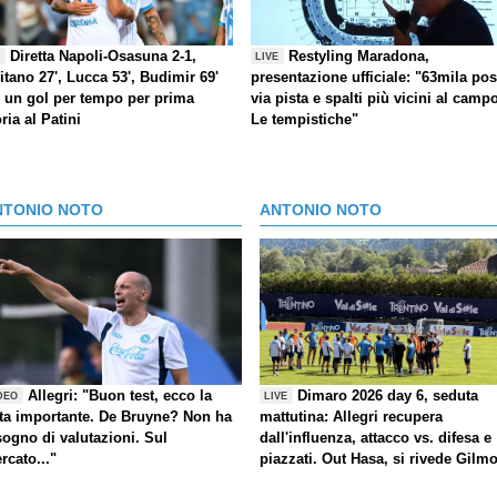
Diretta Napoli-Osasuna 2-1,
Restyling Maradona,
E
LIVE
itano 27', Lucca 53', Budimir 69'
presentazione ufficiale: "63mila post
) un gol per tempo per prima
via pista e spalti più vicini al camp
oria al Patini
Le tempistiche"
NTONIO NOTO
ANTONIO NOTO
Allegri: "Buon test, ecco la
Dimaro 2026 day 6, seduta
DEO
LIVE
ta importante. De Bruyne? Non ha
mattutina: Allegri recupera
sogno di valutazioni. Sul
dall'influenza, attacco vs. difesa e
rcato..."
piazzati. Out Hasa, si rivede Gilm