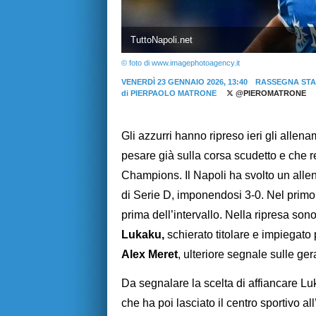
TuttoNapoli.net
© foto di www.imagephotoagency.it
VENERDÌ 23 GENNAIO 2026, 13:40
RASSEGNA ST
di
PIERPAOLO MATRONE
@PIEROMATRONE
Gli azzurri hanno ripreso ieri gli allen
pesare già sulla corsa scudetto e che 
Champions. Il Napoli ha svolto un alle
di Serie D, imponendosi 3-0. Nel primo
prima dell’intervallo. Nella ripresa sono 
Lukaku,
schierato titolare e impiegato 
Alex Meret
, ulteriore segnale sulle ger
Da segnalare la scelta di affiancare Lu
che ha poi lasciato il centro sportivo all