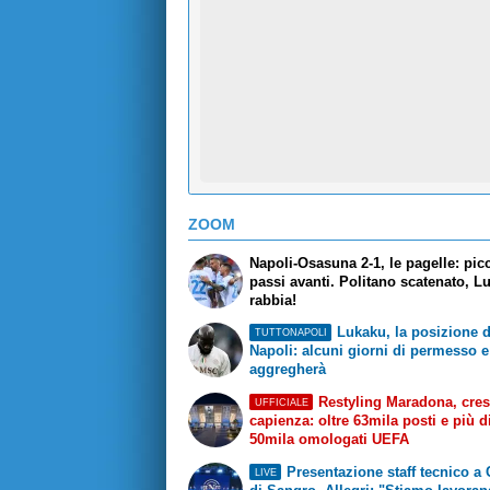
ZOOM
Napoli-Osasuna 2-1, le pagelle: pic
passi avanti. Politano scatenato, L
rabbia!
Lukaku, la posizione d
TUTTONAPOLI
Napoli: alcuni giorni di permesso e
aggregherà
Restyling Maradona, cres
UFFICIALE
capienza: oltre 63mila posti e più d
50mila omologati UEFA
Presentazione staff tecnico a 
LIVE