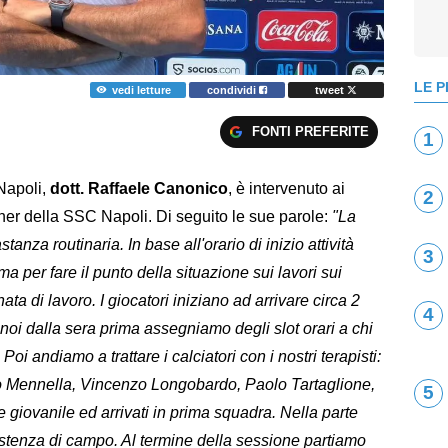
LE P
vedi letture
condividi
tweet
FONTI PREFERITE
1
 Napoli,
dott. Raffaele Canonico
, è intervenuto ai
2
ner della SSC Napoli. Di seguito le sue parole:
"La
stanza routinaria. In base all'orario di inizio attività
3
ma per fare il punto della situazione sui lavori sui
ta di lavoro. I giocatori iniziano ad arrivare circa 2
4
 noi dalla sera prima assegniamo degli slot orari a chi
oi andiamo a trattare i calciatori con i nostri terapisti:
o Mennella, Vincenzo Longobardo, Paolo Tartaglione,
5
re giovanile ed arrivati in prima squadra. Nella parte
stenza di campo. Al termine della sessione partiamo