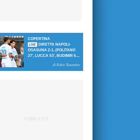
COPERTINA
DIRETTA NAPOLI-
LIVE
OSASUNA 2-1, (POLITANO
27', LUCCA 53', BUDIMIR 69'
RIG.) UN GOL PER TEMPO
di Fabio Tarantino
PER PRIMA VITTORIA AL
PATINI