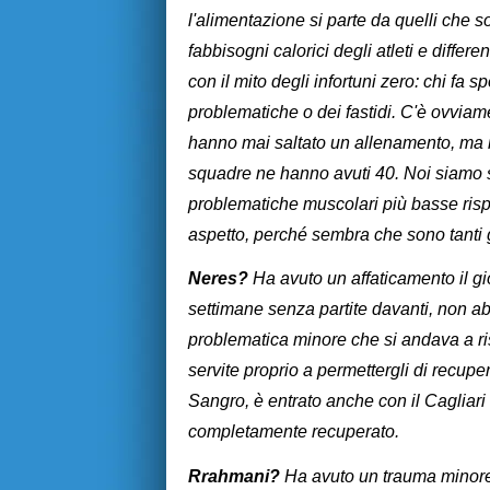
l'alimentazione si parte da quelli che so
fabbisogni calorici degli atleti e differ
con il mito degli infortuni zero: chi fa s
problematiche o dei fastidi. C'è ovviam
hanno mai saltato un allenamento, ma i f
squadre ne hanno avuti 40. Noi siamo st
problematiche muscolari più basse rispe
aspetto, perché sembra che sono tanti gli
Neres?
Ha avuto un affaticamento il gio
settimane senza partite davanti, non ab
problematica minore che si andava a ris
servite proprio a permettergli di recup
Sangro, è entrato anche con il Cagliari 
completamente recuperato.
Rrahmani?
Ha avuto un trauma minore: