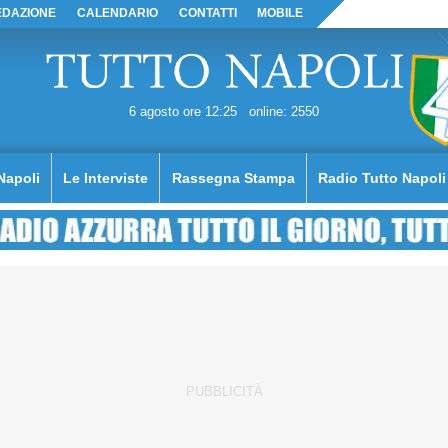
EDAZIONE
CALENDARIO
CONTATTI
MOBILE
6 agosto ore 12:25
online: 2550
Napoli
Le Interviste
Rassegna Stampa
Radio Tutto Napoli