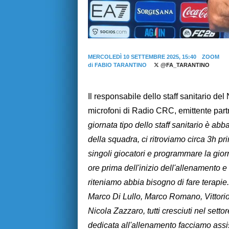
MERCOLEDÌ 10 SETTEMBRE 2025, 15:40
ZOOM
di
FABIO TARANTINO
@FA_TARANTINO
Il responsabile dello staff sanitario del
microfoni di Radio CRC, emittente part
giornata tipo dello staff sanitario è abba
della squadra, ci ritroviamo circa 3h pri
singoli giocatori e programmare la giorna
ore prima dell'inizio dell'allenamento e
riteniamo abbia bisogno di fare terapie. P
Marco Di Lullo, Marco Romano, Vittori
Nicola Zazzaro, tutti cresciuti nel setto
dedicata all'allenamento facciamo assi