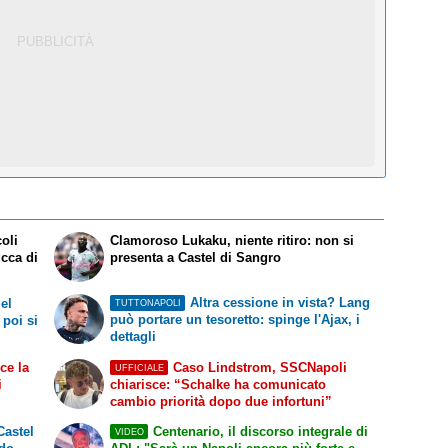
coli
Clamoroso Lukaku, niente ritiro: non si
ucca di
presenta a Castel di Sangro
Altra cessione in vista? Lang
el
TUTTONAPOLI
può portare un tesoretto: spinge l'Ajax, i
 poi si
dettagli
ce la
Caso Lindstrom, SSCNapoli
UFFICIALE
i
chiarisce: “Schalke ha comunicato
cambio priorità dopo due infortuni”
Castel
Centenario, il discorso integrale di
VIDEO