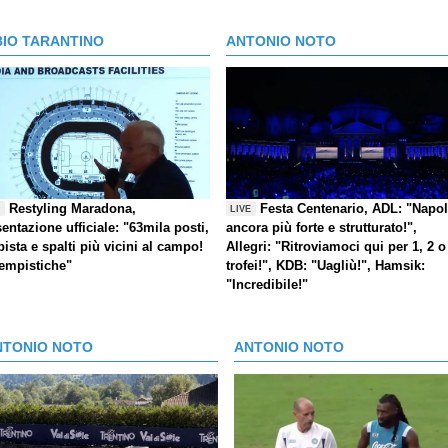
BIO TARANTINO
ANTONIO NOTO
Restyling Maradona,
Festa Centenario, ADL: "Napol
E
LIVE
entazione ufficiale: "63mila posti,
ancora più forte e strutturato!",
pista e spalti più vicini al campo!
Allegri: "Ritroviamoci qui per 1, 2 o
tempistiche"
trofei!", KDB: "Uagliù!", Hamsik:
"Incredibile!"
NTONIO NOTO
ANTONIO NOTO