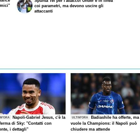
chance
Spunta Tel per l'attacco! Under e in linea
omici"
coi parametri, ma devono uscire gli
attaccanti
Napoli-Gabriel Jesus, c'è la
Badiashile ha offerte, ma
IM'ORA
ULTIM'ORA
ferma di Sky: "Contatti con
vuole la Champions: il Napoli può
ente, i dettagli"
chiudere ma attende