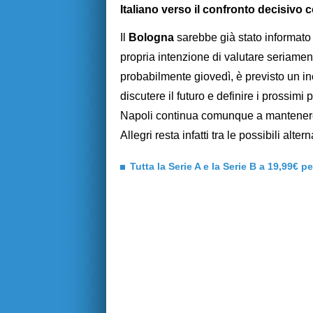
Italiano verso il confronto decisivo 
Il
Bologna
sarebbe già stato informato 
propria intenzione di valutare seriament
probabilmente giovedì, è previsto un inc
discutere il futuro e definire i prossimi 
Napoli continua comunque a mantenere 
Allegri resta infatti tra le possibili alt
Tutta la Serie A e la Serie B a 19,99€ p