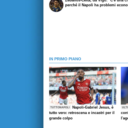
Zeballos-Celta, da Vigo: "C'è una 
perché il Napoli ha problemi econ
IN PRIMO PIANO
Napoli-Gabriel Jesus, è
TUTTONAPOLI
ULT
tutto vero: retroscena e incastri per il
con
grande colpo
l'ag