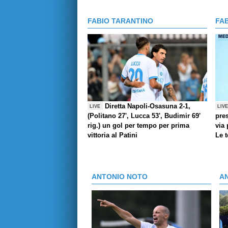
FABIO TARANTINO
FA
Diretta Napoli-Osasuna 2-1,
LIVE
LIV
(Politano 27', Lucca 53', Budimir 69'
pres
rig.) un gol per tempo per prima
via 
vittoria al Patini
Le 
ANTONIO NOTO
A