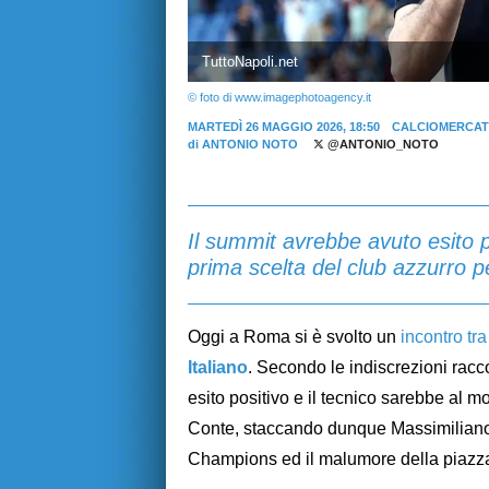
TuttoNapoli.net
© foto di www.imagephotoagency.it
MARTEDÌ 26 MAGGIO 2026, 18:50
CALCIOMERCAT
di
ANTONIO NOTO
@ANTONIO_NOTO
Il summit avrebbe avuto esito p
prima scelta del club azzurro pe
Oggi a Roma si è svolto un
incontro tra
Italiano
. Secondo le indiscrezioni racc
esito positivo e il tecnico sarebbe al m
Conte, staccando dunque Massimiliano 
Champions ed il malumore della piazza