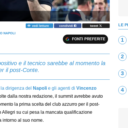
LE P
vedi letture
condividi
tweet
O NAPOLI
FONTI PREFERITE
1
2
ositivo e il tecnico sarebbe al momento la
r il post-Conte.
3
 la dirigenza del
Napoli
e gli agenti di
Vincenzo
4
olte dalla nostra redazione, il summit avrebbe avuto
omento la prima scelta del club azzurro per il post-
Allegri su cui pesa la mancata qualificazione
 intorno al suo nome.