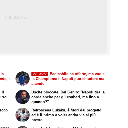
 la
Badiashile ha offerte, ma vuole
ULTIM'ORA
nte, i
la Champions: il Napoli può chiudere ma
attende
 il
Uscite bloccate, Del Genio: "Napoli tira la
urro
corda anche per gli esuberi, ma fino a
quando?"
 ecco
Retroscena Lukaku, è fuori dal progetto
ed è il primo a voler andar via al più
presto