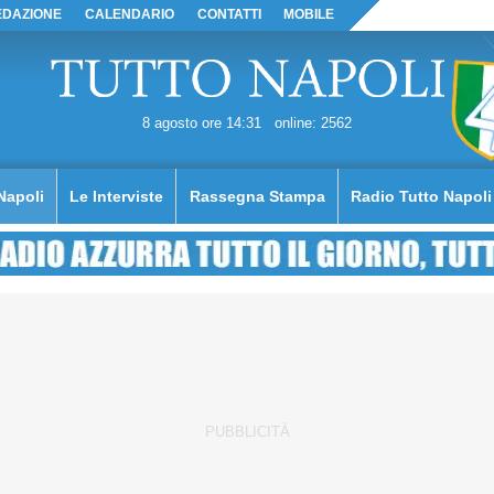
EDAZIONE
CALENDARIO
CONTATTI
MOBILE
8 agosto ore 14:31
online: 2562
Napoli
Le Interviste
Rassegna Stampa
Radio Tutto Napoli