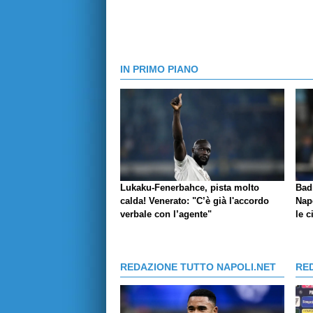
IN PRIMO PIANO
Lukaku-Fenerbahce, pista molto
Bad
calda! Venerato: "C’è già l'accordo
Napo
verbale con l’agente"
le c
REDAZIONE TUTTO NAPOLI.NET
RE