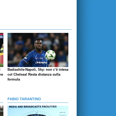
i
Badiashile-Napoli, Sky: non c’è intesa
ne
col Chelsea! Resta distanza sulla
formula
FABIO TARANTINO