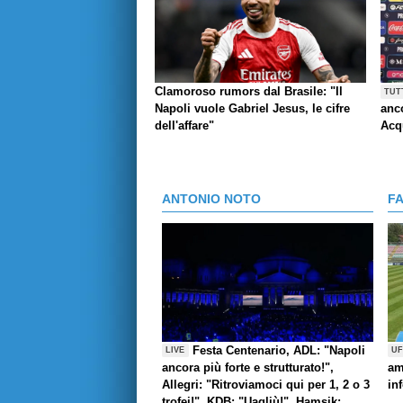
Clamoroso rumors dal Brasile: "Il
TUT
Napoli vuole Gabriel Jesus, le cifre
anco
dell'affare"
Acq
ANTONIO NOTO
F
Festa Centenario, ADL: "Napoli
LIVE
UF
ancora più forte e strutturato!",
am
Allegri: "Ritroviamoci qui per 1, 2 o 3
in
trofei!", KDB: "Uagliù!", Hamsik: