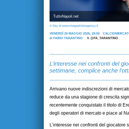
TuttoNapoli.net
© foto di www.imagephotoagency.it
VENERDÌ 29 MAGGIO 2026, 18:00
CALCIOMERCAT
di
FABIO TARANTINO
@FA_TARANTINO
L’interesse nei confronti del gi
settimane, complice anche l’ot
Arrivano nuove indiscrezioni di mercato
reduce da una stagione di crescita sig
recentemente conquistato il titolo di Er
degli operatori di mercato e piace al Na
L’interesse nei confronti del giocatore 