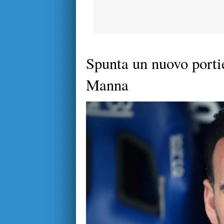
Spunta un nuovo portie
Manna