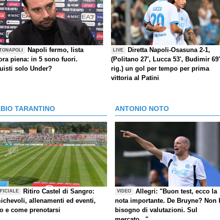
Napoli fermo, lista
Diretta Napoli-Osasuna 2-1,
TONAPOLI
LIVE
ra piena: in 5 sono fuori.
(Politano 27', Lucca 53', Budimir 69'
uisti solo Under?
rig.) un gol per tempo per prima
vittoria al Patini
ABIO TARANTINO
ANTONIO NOTO
Ritiro Castel di Sangro:
Allegri: "Buon test, ecco la
FICIALE
VIDEO
ichevoli, allenamenti ed eventi,
nota importante. De Bruyne? Non 
fo e come prenotarsi
bisogno di valutazioni. Sul
mercato..."