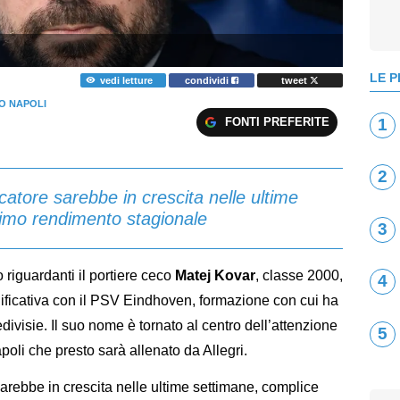
LE P
vedi letture
condividi
tweet
O NAPOLI
FONTI PREFERITE
1
2
ocatore sarebbe in crescita nelle ultime
timo rendimento stagionale
3
 riguardanti il portiere ceco
Matej Kovar
, classe 2000,
4
nificativa con il PSV Eindhoven, formazione con cui ha
edivisie. Il suo nome è tornato al centro dell’attenzione
5
poli che presto sarà allenato da Allegri.
sarebbe in crescita nelle ultime settimane, complice