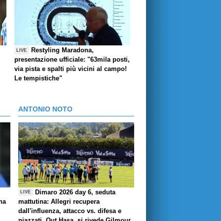
Restyling Maradona,
LIVE
presentazione ufficiale: "63mila posti,
via pista e spalti più vicini al campo!
Le tempistiche"
ANTONIO NOTO
Dimaro 2026 day 6, seduta
LIVE
ha
mattutina: Allegri recupera
dall'influenza, attacco vs. difesa e
piazzati. Out Hasa, si rivede Gilmour