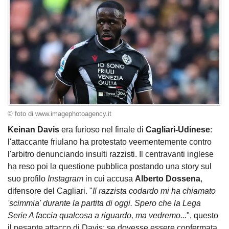
© foto di www.imagephotoagency.it
Keinan Davis
era furioso nel finale di
Cagliari-Udinese
:
l'attaccante friulano ha protestato veementemente contro
l'arbitro denunciando insulti razzisti. Il centravanti inglese
ha reso poi la questione pubblica postando una story sul
suo profilo
Instagram
in cui accusa
Alberto Dossena
,
difensore del Cagliari. "
Il razzista codardo mi ha chiamato
'scimmia' durante la partita di oggi. Spero che la Lega
Serie A faccia qualcosa a riguardo, ma vedremo...
", questo
il pesante attacco di Davis: se dovesse essere confermata