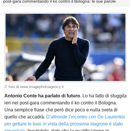
post-gara commentando il ko contro il Bologna: le sue parole
© foto di www.imagephotoagency.it
Antonio Conte ha parlato di futuro
. Lo ha fatto di sfuggita
ieri nel post-gara commentando il ko contro il Bologna.
Una semplice frase che però dice poco e nulla svela di
quello che accadrà.
D'altronde l'incontro con De Laurentiis
per gettare le basi in vista della prossima stagione è stato
rimandato
. Inevitabile, dato che la qualificazione in