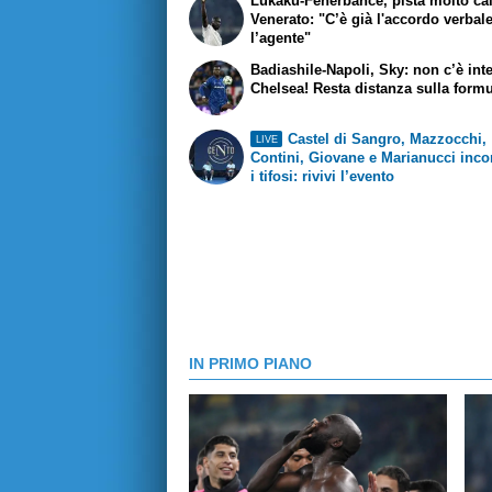
Lukaku-Fenerbahce, pista molto ca
Venerato: "C’è già l'accordo verbal
l’agente"
Badiashile-Napoli, Sky: non c’è int
Chelsea! Resta distanza sulla form
Castel di Sangro, Mazzocchi,
LIVE
Contini, Giovane e Marianucci inco
i tifosi: rivivi l’evento
IN PRIMO PIANO