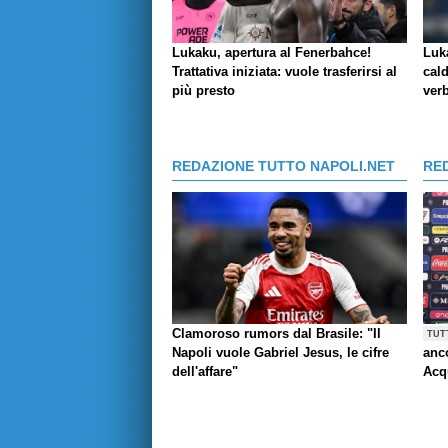
Lukaku, apertura al Fenerbahce!
Luk
Trattativa iniziata: vuole trasferirsi al
cald
più presto
verb
REDAZIONE TUTTO NAPOLI.NET
RE
Clamoroso rumors dal Brasile: "Il
TUT
Napoli vuole Gabriel Jesus, le cifre
anco
dell'affare"
Acq