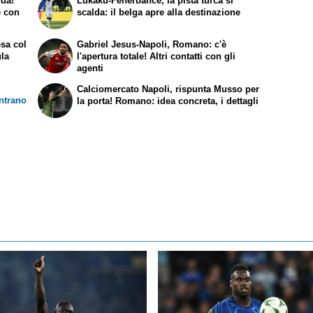
lda!
Lukaku-Fenerbahce, la pista turca si
e con
scalda: il belga apre alla destinazione
esa col
Gabriel Jesus-Napoli, Romano: c'è
ula
l'apertura totale! Altri contatti con gli
agenti
Calciomercato Napoli, rispunta Musso per
ntrano
la porta! Romano: idea concreta, i dettagli