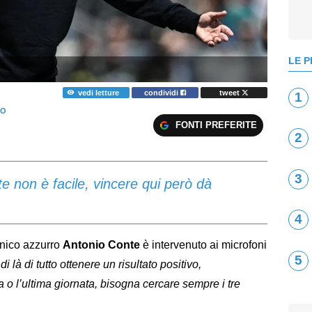
LE P
vedi letture
condividi
tweet
1
NO
FONTI PREFERITE
2
3
te non è facile, vincere qui però dà
4
ecnico azzurro
Antonio Conte
è intervenuto ai microfoni
5
 là di tutto ottenere un risultato positivo,
 o l’ultima giornata, bisogna cercare sempre i tre