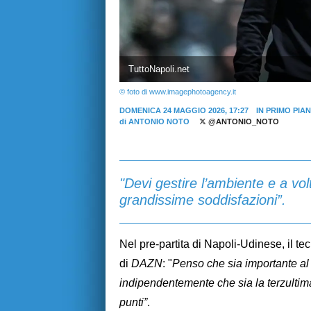
TuttoNapoli.net
© foto di www.imagephotoagency.it
DOMENICA 24 MAGGIO 2026, 17:27
IN PRIMO PIA
di
ANTONIO NOTO
@ANTONIO_NOTO
"Devi gestire l’ambiente e a vol
grandissime soddisfazioni”.
Nel pre-partita di Napoli-Udinese, il t
di
DAZN
: "
Penso che sia importante al di
indipendentemente che sia la terzultima
punti”
.