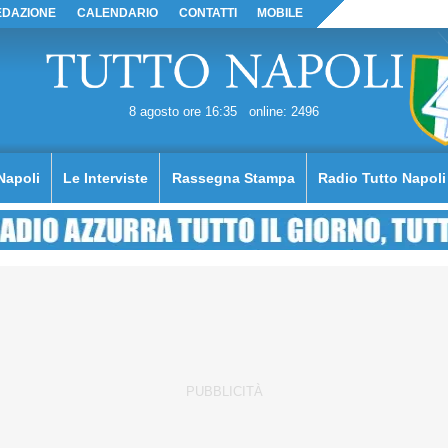
EDAZIONE
CALENDARIO
CONTATTI
MOBILE
8 agosto ore 16:35
online: 2496
Napoli
Le Interviste
Rassegna Stampa
Radio Tutto Napoli