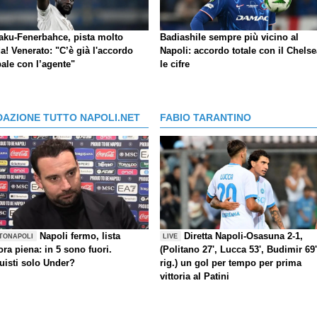
aku-Fenerbahce, pista molto
Badiashile sempre più vicino al
a! Venerato: "C’è già l'accordo
Napoli: accordo totale con il Chelse
ale con l’agente"
le cifre
DAZIONE TUTTO NAPOLI.NET
FABIO TARANTINO
Napoli fermo, lista
Diretta Napoli-Osasuna 2-1,
TONAPOLI
LIVE
ra piena: in 5 sono fuori.
(Politano 27', Lucca 53', Budimir 69'
uisti solo Under?
rig.) un gol per tempo per prima
vittoria al Patini