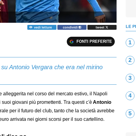
LE P
vedi letture
condividi
tweet
FONTI PREFERITE
1
2
 su Antonio Vergara che era nel mirino
3
alleggerita nel corso del mercato estivo, il Napoli
4
 suoi giovani più promettenti. Tra questi c'è
Antonio
ale per il futuro del club, tanto che la società avrebbe
5
euro arrivata nei giorni scorsi per il suo cartellino.