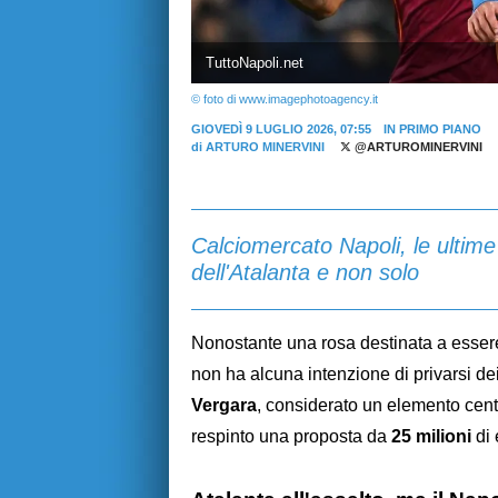
TuttoNapoli.net
© foto di www.imagephotoagency.it
GIOVEDÌ 9 LUGLIO 2026, 07:55
IN PRIMO PIANO
di
ARTURO MINERVINI
@ARTUROMINERVINI
Calciomercato Napoli, le ultime
dell'Atalanta e non solo
Nonostante una rosa destinata a essere 
non ha alcuna intenzione di privarsi dei
Vergara
, considerato un elemento centr
respinto una proposta da
25 milioni
di 