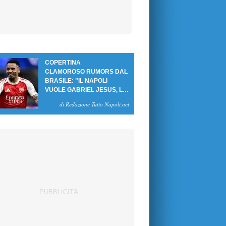
COPERTINA
CLAMOROSO RUMORS DAL
BRASILE: "IL NAPOLI
VUOLE GABRIEL JESUS, LE
CIFRE DELL'AFFARE"
di Redazione Tutto Napoli.net