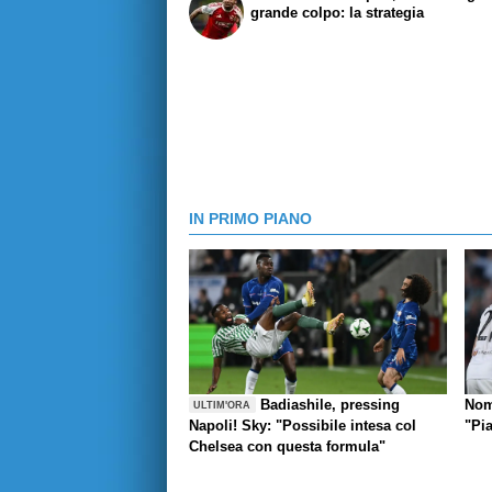
grande colpo: la strategia
IN PRIMO PIANO
Badiashile, pressing
Nom
ULTIM'ORA
Napoli! Sky: "Possibile intesa col
"Pi
Chelsea con questa formula"