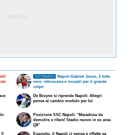
li!
Napoli-Gabriel Jesus, è tutto
TUTTONAPOLI
 con
vero: retroscena e incastri per il grande
colpo
ace
De Bruyne si riprende Napoli: Allegri
pensa al cambio modulo per lui
lo:
Posizione SSC Napoli: "Maradona da
demolire e rifare! Stadio nuovo in ex area
Q8"
il
Esposito, il Napoli ci pensa e riflette se