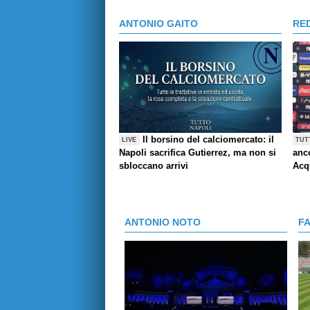
ANTONIO GAITO
RE
Il borsino del calciomercato: il
LIVE
TUT
Napoli sacrifica Gutierrez, ma non si
anco
sbloccano arrivi
Acq
ANTONIO NOTO
F