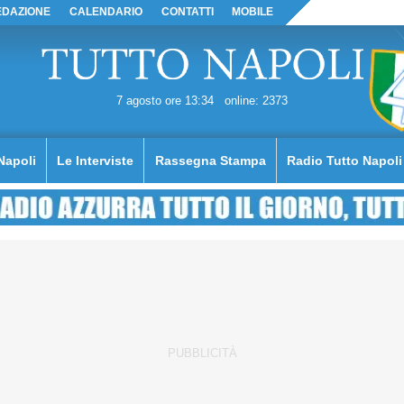
EDAZIONE
CALENDARIO
CONTATTI
MOBILE
7 agosto ore 13:34
online: 2373
Napoli
Le Interviste
Rassegna Stampa
Radio Tutto Napoli