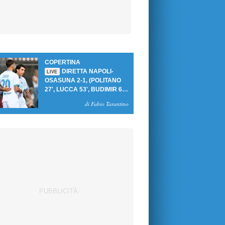
COPERTINA
DIRETTA NAPOLI-
LIVE
OSASUNA 2-1, (POLITANO
27', LUCCA 53', BUDIMIR 69'
RIG.) UN GOL PER TEMPO
di Fabio Tarantino
PER PRIMA VITTORIA AL
PATINI