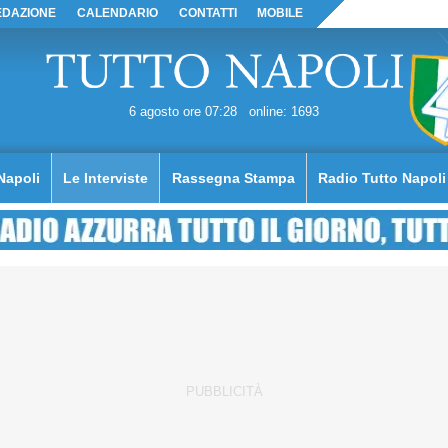
EDAZIONE
CALENDARIO
CONTATTI
MOBILE
6 agosto ore 07:28
online: 1693
Napoli
Le Interviste
Rassegna Stampa
Radio Tutto Napoli