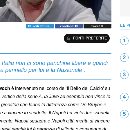
LE P
vedi letture
condividi
tweet
FONTI PREFERITE
1
2
 Italia non ci sono panchine libere e quindi
 pennello per lui è la Nazionale”.
3
woch
è intervenuto nel corso de ‘Il Bello del Calcio’ su
4
al vertice della serie A, la Juve ad esempio non vince lo
o giocatori che fanno la differenza come De Bruyne e
a vincere lo scudetto. Il Napoli ha vinto due scudetti
5
atamente, Napoli squadra e Napoli città merita di vincere
 resti perchè lui è garanzia di vittoria o comunque di