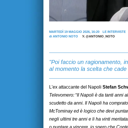
MARTEDÌ 19 MAGGIO 2026, 16:20
LE INTERVISTE
di
ANTONIO NOTO
@ANTONIO_NOTO
"Poi faccio un ragionamento, in
al momento la scelta che cade a
L'ex attaccante del Napoli
Stefan Sch
Televomero:
“
Il Napoli è da tanti anni 
scudetto da anni. Il Napoli ha comprat
McTominay ed è logico che devi puntare 
negli ultimi tre anni e li ha vinti merit
o puntare a vincere, io spero che Conte