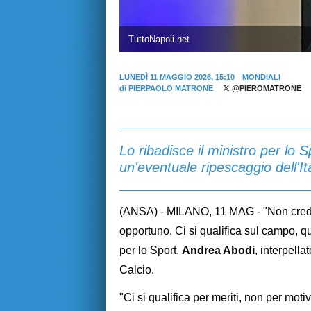
TuttoNapoli.net
LUNEDÌ 11 MAGGIO 2026, 15:10
MONDIALI
di
PIERPAOLO MATRONE
@PIEROMATRONE
Lo ribadisce il ministro per lo 
un'eventuale ripescaggio dell'Ita
(ANSA) - MILANO, 11 MAG - "Non credo
opportuno. Ci si qualifica sul campo, qu
per lo Sport,
Andrea Abodi
, interpella
Calcio.
"Ci si qualifica per meriti, non per mot