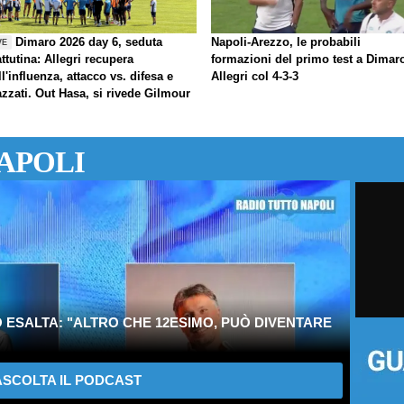
Dimaro 2026 day 6, seduta
Napoli-Arezzo, le probabili
VE
ttutina: Allegri recupera
formazioni del primo test a Dimar
ll'influenza, attacco vs. difesa e
Allegri col 4-3-3
azzati. Out Hasa, si rivede Gilmour
APOLI
 ESALTA: "ALTRO CHE 12ESIMO, PUÒ DIVENTARE
SCOLTA IL PODCAST