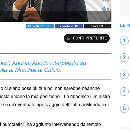
LE P
vedi letture
condividi
tweet
FONTI PREFERITE
1
2
Sport, Andrea Abodi, interpellato su
lia ai Mondiali di Calcio.
3
 ci siano possibilità e poi non sarebbe neanche
4
esta rimane la mia posizione". Lo ribadisce il ministro
to su un'eventuale ripescaggio dell'Italia ai Mondiali di
5
ivi burocratici" ha aggiunto intervenendo da remoto