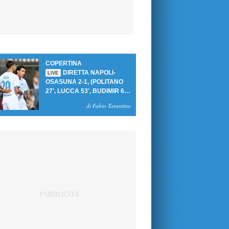
COPERTINA
DIRETTA NAPOLI-
LIVE
OSASUNA 2-1, (POLITANO
27', LUCCA 53', BUDIMIR 69'
RIG.) UN GOL PER TEMPO
di Fabio Tarantino
PER PRIMA VITTORIA AL
PATINI