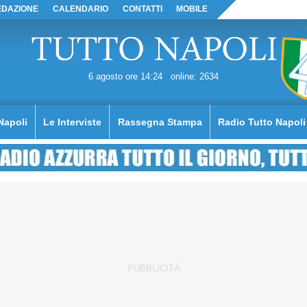
EDAZIONE
CALENDARIO
CONTATTI
MOBILE
6 agosto ore 14:24
online: 2634
Napoli
Le Interviste
Rassegna Stampa
Radio Tutto Napoli