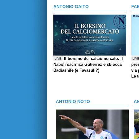
ANTONIO GAITO
FA
Il borsino del calciomercato: il
LIVE
LIV
Napoli sacrifica Gutierrez e sblocca
pres
Badiashile (e Favasuli?)
via 
Le 
ANTONIO NOTO
A