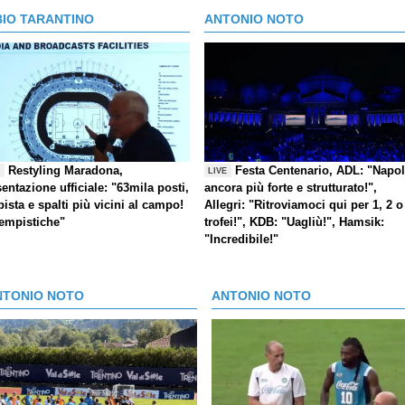
BIO TARANTINO
ANTONIO NOTO
Restyling Maradona,
Festa Centenario, ADL: "Napol
E
LIVE
entazione ufficiale: "63mila posti,
ancora più forte e strutturato!",
pista e spalti più vicini al campo!
Allegri: "Ritroviamoci qui per 1, 2 o
tempistiche"
trofei!", KDB: "Uagliù!", Hamsik:
"Incredibile!"
NTONIO NOTO
ANTONIO NOTO