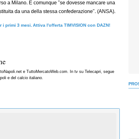
 corso a Milano. E comunque "se dovesse mancare una
tituita da una della stessa confederazione". (ANSA).
er i primi 3 mesi. Attiva l'offerta TIMVISION con DAZN!
ne
uttoNapoli.net e TuttoMercatoWeb.com. In tv su Telecapri, segue
oli e del calcio italiano.
PROS