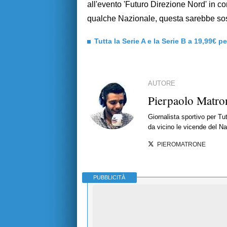
all'evento 'Futuro Direzione Nord' in
qualche Nazionale, questa sarebbe sos
Tutta la Serie A e la Serie B a 19,99€ p
AUTORE
Pierpaolo Matro
Giornalista sportivo per T
da vicino le vicende del Nap
PIEROMATRONE
PUBBLICITÀ