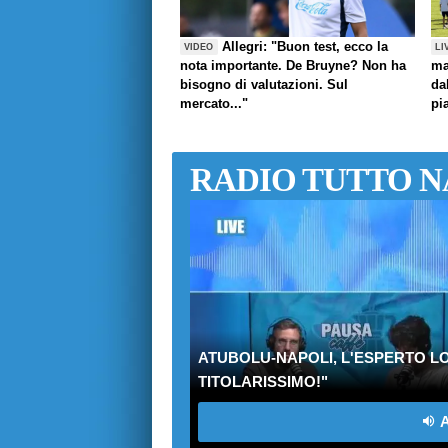
Allegri: "Buon test, ecco la
VIDEO
LI
nota importante. De Bruyne? Non ha
ma
bisogno di valutazioni. Sul
da
mercato..."
pi
RADIO TUTTO N
ATUBOLU-NAPOLI, L'ESPERTO LO
TITOLARISSIMO!"
A