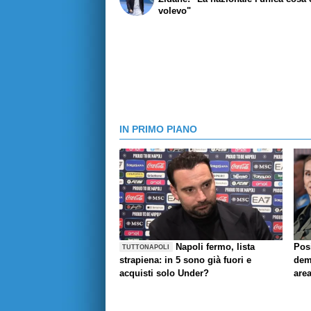
volevo"
IN PRIMO PIANO
Napoli fermo, lista
Pos
TUTTONAPOLI
strapiena: in 5 sono già fuori e
demo
acquisti solo Under?
are