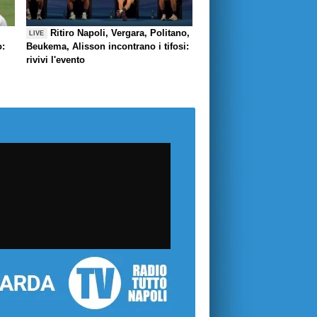
Ritiro Napoli, Vergara, Politano,
LIVE
o:
Beukema, Alisson incontrano i tifosi:
rivivi l'evento