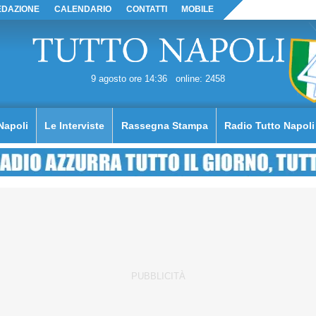
EDAZIONE
CALENDARIO
CONTATTI
MOBILE
9 agosto ore 14:36
online: 2458
Napoli
Le Interviste
Rassegna Stampa
Radio Tutto Napoli