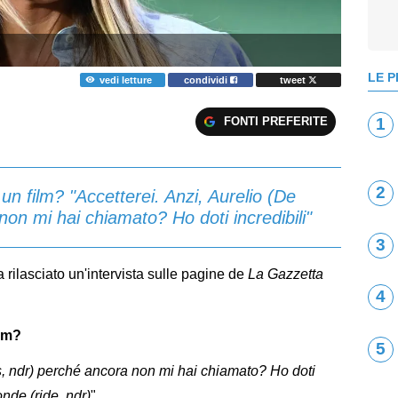
LE P
vedi letture
condividi
tweet
FONTI PREFERITE
1
2
un film? "Accetterei. Anzi, Aurelio (De
non mi hai chiamato? Ho doti incredibili"
3
a rilasciato un'intervista sulle pagine de
La Gazzetta
4
ilm?
5
is, ndr) perché ancora non mi hai chiamato? Ho doti
onde (ride, ndr)
".