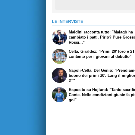
LE INTERVISTE
Maldini racconta tutto: "Malagò ha
cambiato i patti. Pirlo? Pure Gross
Rossi..."
Celta, Giraldez: "Primi 20' loro e 2T
contento per i giovani al debutto"
Napoli-Celta, Del Genio: "Prendiamo
buono dei primi 30'. Lang il miglio
2T"
Esposito su Hojlund: "Tanto sacrifi
Conte. Nelle condizioni giuste fa pi
gol"