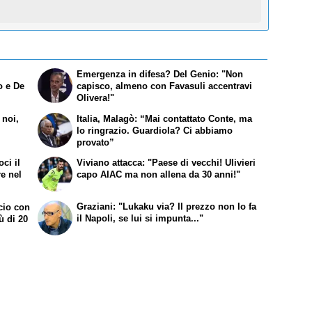
Emergenza in difesa? Del Genio: "Non
o e De
capisco, almeno con Favasuli accentravi
Olivera!"
 noi,
Italia, Malagò: “Mai contattato Conte, ma
lo ringrazio. Guardiola? Ci abbiamo
provato”
ci il
Viviano attacca: "Paese di vecchi! Ulivieri
re nel
capo AIAC ma non allena da 30 anni!"
Graziani: "Lukaku via? Il prezzo non lo fa
cio con
il Napoli, se lui si impunta..."
ù di 20