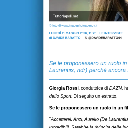
TuttoNapoli.net
© foto di www.imagephotoagency.it
LUNEDÌ 11 MAGGIO 2026, 11:20
LE INTERVISTE
di
DAVIDE BARATTO
@DAVIDEBARATTO04
Se le proponessero un ruolo in 
Laurentiis, ndr) perché ancora 
Giorgia Rossi
, conduttrice di
DAZN
, h
dello Sport
. Di seguito un estratto.
Se le proponessero un ruolo in un f
"
Accetterei. Anzi, Aurelio (De Laurenti
incredibili. Sarebbe la rivincita delle bi