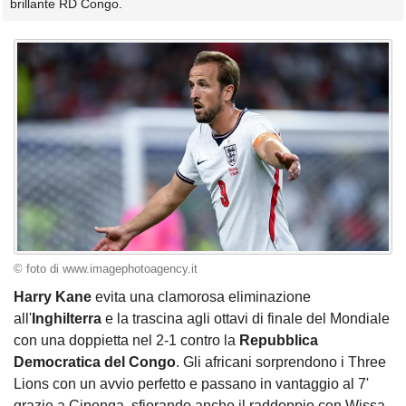
brillante RD Congo.
© foto di www.imagephotoagency.it
Harry Kane
evita una clamorosa eliminazione
all'
Inghilterra
e la trascina agli ottavi di finale del Mondiale
con una doppietta nel 2-1 contro la
Repubblica
Democratica del Congo
. Gli africani sorprendono i Three
Lions con un avvio perfetto e passano in vantaggio al 7'
grazie a Cipenga, sfiorando anche il raddoppio con Wissa,