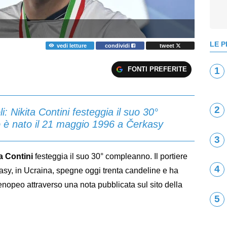
LE P
vedi letture
condividi
tweet
FONTI PREFERITE
1
2
: Nikita Contini festeggia il suo 30°
o è nato il 21 maggio 1996 a Čerkasy
3
a Contini
festeggia il suo 30° compleanno. Il portiere
4
asy, in Ucraina, spegne oggi trenta candeline e ha
rtenopeo attraverso una nota pubblicata sul sito della
5