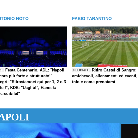
NTONIO NOTO
FABIO TARANTINO
Festa Centenario, ADL: "Napoli
Ritiro Castel di Sangro:
VE
UFFICIALE
cora più forte e strutturato!",
amichevoli, allenamenti ed eventi,
legri: "Ritroviamoci qui per 1, 2 o 3
info e come prenotarsi
ofei!", KDB: "Uagliù!", Hamsik:
ncredibile!"
APOLI