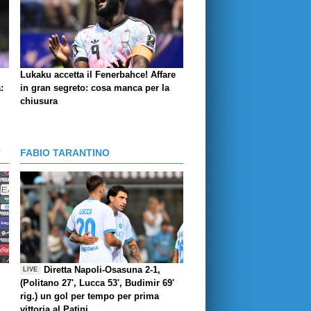
Lukaku accetta il Fenerbahce! Affare
:
in gran segreto: cosa manca per la
chiusura
T
FABIO TARANTINO
Diretta Napoli-Osasuna 2-1,
LIVE
(Politano 27', Lucca 53', Budimir 69'
rig.) un gol per tempo per prima
vittoria al Patini