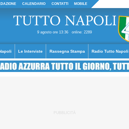
EDAZIONE
CALENDARIO
CONTATTI
MOBILE
9 agosto ore 13:36
online: 2289
Napoli
Le Interviste
Rassegna Stampa
Radio Tutto Napoli