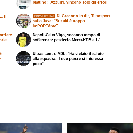
Mattino
: "Azzurri, vincono solo gli errori"
Di Gregorio in tilt,
Tuttosport
-1,
Il
PRIMA PAGINA
sulla Juve: "Suzuki è troppo
imPORTAnte"
orriere
Napoli-Celta Vigo, secondo tempo di
briel
sofferenza: pasticcio Meret-KDB e 1-1
Ultras contro ADL: "Ha vietato il saluto
è
alla squadra. Il suo parere ci interessa
t
:
poco"