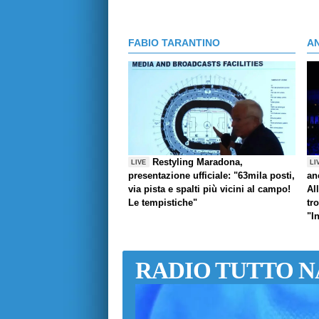
FABIO TARANTINO
A
Restyling Maradona,
LIVE
LI
presentazione ufficiale: "63mila posti,
an
via pista e spalti più vicini al campo!
Al
Le tempistiche"
tr
"I
RADIO TUTTO N