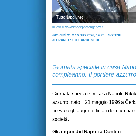
TuttoNapoli.net
© foto di www.imagephotoagency.it
GIOVEDÌ 21 MAGGIO 2026, 19:20
NOTIZIE
di
FRANCESCO CARBONE
Giornata speciale in casa Napoli
compleanno. Il portiere azzurr
Giornata speciale in casa Napoli:
Nikit
azzurro, nato il 21 maggio 1996 a Čerk
ricevuto gli auguri ufficiali del club pa
società.
Gli auguri del Napoli a Contini