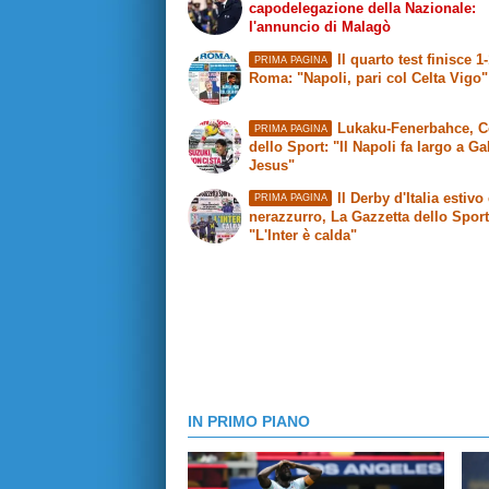
capodelegazione della Nazionale:
l'annuncio di Malagò
Il quarto test finisce 1
PRIMA PAGINA
Roma
: "Napoli, pari col Celta Vigo"
Lukaku-Fenerbahce,
C
PRIMA PAGINA
dello Sport
: "Il Napoli fa largo a Ga
Jesus"
Il Derby d'Italia estivo 
PRIMA PAGINA
nerazzurro,
La Gazzetta dello Spor
"L'Inter è calda"
IN PRIMO PIANO