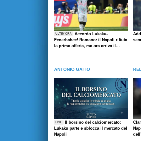
Accordo Lukaku-
Add
ULTIM'ORA
Fenerbahce! Romano: il Napoli rifiuta
sem
la prima offerta, ma ora arriva il
rilancio
ANTONIO GAITO
RE
Il borsino del calciomercato:
Cla
LIVE
Lukaku parte e sblocca il mercato del
Napo
Napoli
dell