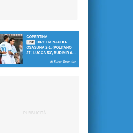
COPERTINA
DIRETTA NAPOLI-
LIVE
OSASUNA 2-1, (POLITANO
27', LUCCA 53', BUDIMIR 69'
RIG.) UN GOL PER TEMPO
di Fabio Tarantino
PER PRIMA VITTORIA AL
PATINI