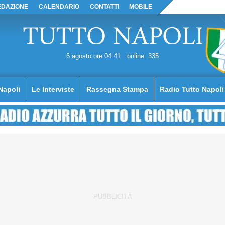
EDAZIONE
CALENDARIO
CONTATTI
MOBILE
6 agosto ore 04:41
online: 335
Napoli
Le Interviste
Rassegna Stampa
Radio Tutto Napoli