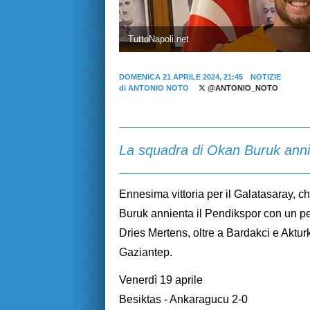
TuttoNapoli.net
DOMENICA 21 APRILE 2024, 21:45
NOTIZIE
di
ANTONIO NOTO
@ANTONIO_NOTO
La squadra di Okan Buruk annie
Ennesima vittoria per il Galatasaray, c
Buruk annienta il Pendikspor con un pe
Dries Mertens, oltre a Bardakci e Aktu
Gaziantep.
Venerdì 19 aprile
Besiktas - Ankaragucu 2-0