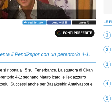
LE P
vedi letture
condividi
tweet
FONTI PREFERITE
1
2
nta il Pendikspor con un perentorio 4-1.
3
he si riporta a +5 sul Fenerbahce. La squadra di Okan
rentorio 4-1: segnano Mauro Icardi e l'ex azzurro
4
rkoglu. Successi anche per Basaksehir, Antalyaspor e
5