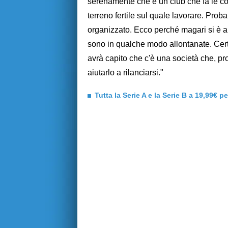
serenamente che è un club che fa le co
terreno fertile sul quale lavorare. Pro
organizzato. Ecco perché magari si è al
sono in qualche modo allontanate. Cert
avrà capito che c'è una società che, p
aiutarlo a rilanciarsi."
Tutta la Serie A e la Serie B a 19,99€ p