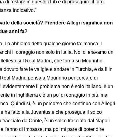
a di restare in questo club e di proseguire il loro
anza indicativo."
parte della società? Prendere Allegri significa non
due anni fa?
so. Lo abbiamo detto qualche giorno fa: manca il
chi il coraggio non solo in Italia. Noi ci eravamo un
i riflettevo sul Real Madrid, che torna su Mourinho.
 dovuto fare le valigie e andare in Turchia, e da lì in
l Real Madrid pensa a Mourinho per cercare di
i evidentemente il problema non è solo italiano, è un
te in Inghilterra c'è un po' di coraggio in più, ma
anca. Quindi sì, è un percorso che continua con Allegri.
e ha fatto alla Juventus e che prosegua il solco
o tracciato da Conte, è un solco tracciato dal Napoli
ell'anno di impasse, ma poi mi pare di poter dire