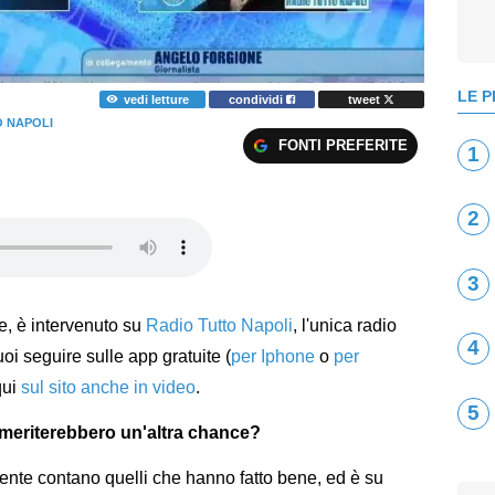
LE P
vedi letture
condividi
tweet
O NAPOLI
FONTI PREFERITE
1
2
3
ore, è intervenuto su
Radio Tutto Napoli
, l'unica radio
4
puoi seguire sulle app gratuite (
per Iphone
o
per
qui
sul sito anche in video
.
5
i meriterebbero un'altra chance?
mente contano quelli che hanno fatto bene, ed è su