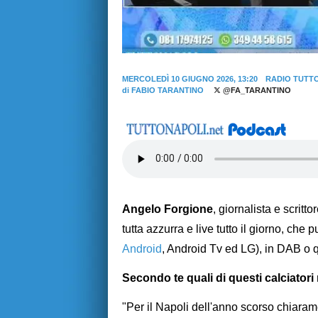
MERCOLEDÌ 10 GIUGNO 2026, 13:20
RADIO TUTT
di
FABIO TARANTINO
@FA_TARANTINO
Angelo Forgione
, giornalista e scritt
tutta azzurra e live tutto il giorno, che 
Android
, Android Tv ed LG), in DAB o 
Secondo te quali di questi calciator
"Per il Napoli dell'anno scorso chiara