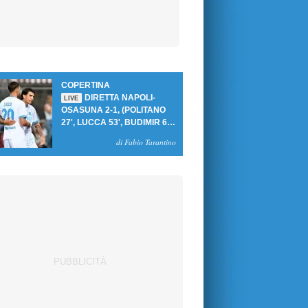
COPERTINA
DIRETTA NAPOLI-
LIVE
OSASUNA 2-1, (POLITANO
27', LUCCA 53', BUDIMIR 69'
RIG.) UN GOL PER TEMPO
di Fabio Tarantino
PER PRIMA VITTORIA AL
PATINI