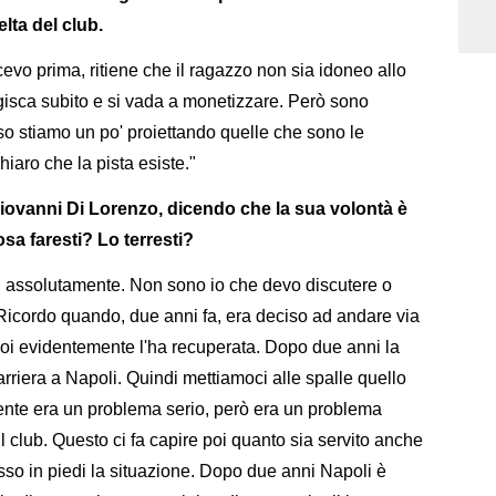
lta del club.
cevo prima, ritiene che il ragazzo non sia idoneo allo
 agisca subito e si vada a monetizzare. Però sono
so stiamo un po' proiettando quelle che sono le
hiaro che la pista esiste."
Giovanni Di Lorenzo, dicendo che la sua volontà è
osa faresti? Lo terresti?
do, assolutamente. Non sono io che devo discutere o
 Ricordo quando, due anni fa, era deciso ad andare via
 poi evidentemente l'ha recuperata. Dopo due anni la
arriera a Napoli. Quindi mettiamoci alle spalle quello
nte era un problema serio, però era un problema
il club. Questo ci fa capire poi quanto sia servito anche
so in piedi la situazione. Dopo due anni Napoli è