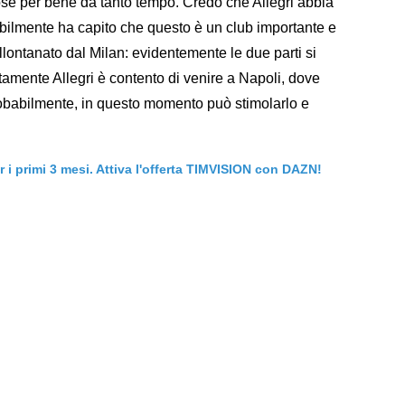
se per bene da tanto tempo. Credo che Allegri abbia
babilmente ha capito che questo è un club importante e
lontanato dal Milan: evidentemente le due parti si
amente Allegri è contento di venire a Napoli, dove
robabilmente, in questo momento può stimolarlo e
er i primi 3 mesi. Attiva l'offerta TIMVISION con DAZN!