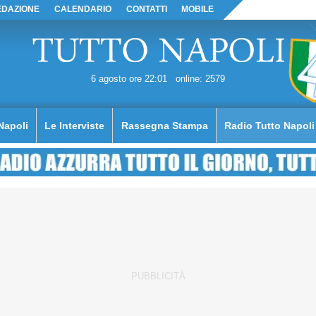
EDAZIONE
CALENDARIO
CONTATTI
MOBILE
6 agosto ore 22:01
online: 2579
Napoli
Le Interviste
Rassegna Stampa
Radio Tutto Napoli