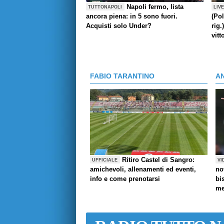
Napoli fermo, lista
TUTTONAPOLI
LIV
ancora piena: in 5 sono fuori.
(Pol
Acquisti solo Under?
rig.
vitt
FABIO TARANTINO
A
Ritiro Castel di Sangro:
UFFICIALE
VI
amichevoli, allenamenti ed eventi,
no
info e come prenotarsi
bi
me