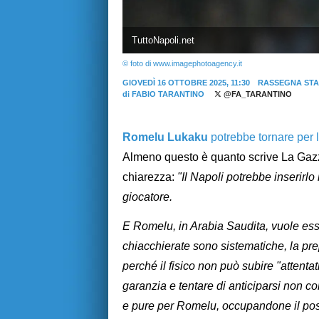
TuttoNapoli.net
© foto di www.imagephotoagency.it
GIOVEDÌ 16 OTTOBRE 2025, 11:30
RASSEGNA ST
di
FABIO TARANTINO
@FA_TARANTINO
Romelu Lukaku
potrebbe tornare per 
Almeno questo è quanto scrive La Gazze
chiarezza:
"Il Napoli potrebbe inserirlo
giocatore.
E Romelu, in Arabia Saudita, vuole esser
chiacchierate sono sistematiche, la pr
perché il fisico non può subire "attentat
garanzia e tentare di anticiparsi non 
e pure per Romelu, occupandone il pos