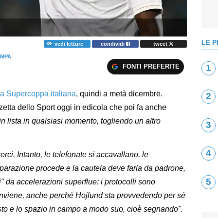
LE P
vedi letture
condividi
tweet
AMPA
FONTI PREFERITE
1
la Supercoppa italiana
, quindi a metà dicembre.
2
tta dello Sport oggi in edicola che poi fa anche
 in lista in qualsiasi momento, togliendo un altro
3
4
ci. Intanto, le telefonate si accavallano, le
eparazione procede e la cautela deve farla da padrone,
5
i" da accelerazioni superflue: i protocolli sono
conviene, anche perché Hojlund sta provvedendo per sé
to e lo spazio in campo a modo suo, cioè segnando".