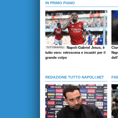
IN PRIMO PIANO
Napoli-Gabriel Jesus, è
Cla
TUTTONAPOLI
tutto vero: retroscena e incastri per il
Napo
grande colpo
dell
REDAZIONE TUTTO NAPOLI.NET
FA