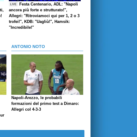
Festa Centenario, ADL: "Napoli
LIVE
i,
ancora più forte e strutturato!",
o!
Allegri: "Ritroviamoci qui per 1, 2 o 3
trofei!", KDB: "Uagliù!", Hamsik:
"Incredibile!"
ANTONIO NOTO
Napoli-Arezzo, le probabili
formazioni del primo test a Dimaro:
Allegri col 4-3-3
our