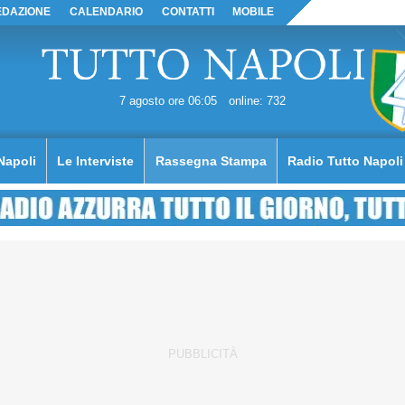
EDAZIONE
CALENDARIO
CONTATTI
MOBILE
7 agosto ore 06:05
online: 732
Napoli
Le Interviste
Rassegna Stampa
Radio Tutto Napoli