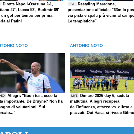
Diretta Napoli-Osasuna 2-1,
Restyling Maradona,
E
LIVE
itano 27', Lucca 53', Budimir 69'
presentazione ufficiale: "63mila post
) un gol per tempo per prima
via pista e spalti più vicini al camp
oria al Patini
Le tempistiche"
NTONIO NOTO
ANTONIO NOTO
Allegri: "Buon test, ecco la
Dimaro 2026 day 6, seduta
DEO
LIVE
ta importante. De Bruyne? Non ha
mattutina: Allegri recupera
sogno di valutazioni. Sul
dall'influenza, attacco vs. difesa e
rcato..."
piazzati. Out Hasa, si rivede Gilm