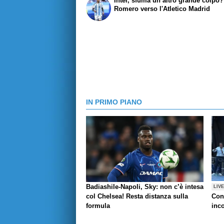
Inter, sfuma un altro grande colpo?
Romero verso l'Atletico Madrid
IN PRIMO PIANO
Badiashile-Napoli, Sky: non c’è intesa
LIV
col Chelsea! Resta distanza sulla
Con
formula
inco