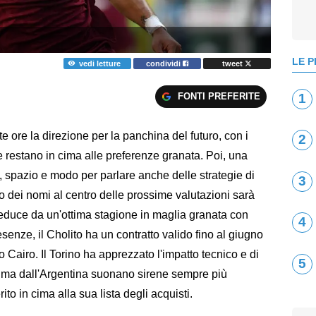
LE P
vedi letture
condividi
tweet
FONTI PREFERITE
1
 ore la direzione per la panchina del futuro, con i
2
e restano in cima alle preferenze granata. Poi, una
po, spazio e modo per parlare anche delle strategie di
3
no dei nomi al centro delle prossime valutazioni sarà
educe da un'ottima stagione in maglia granata con
4
esenze, il Cholito ha un contratto valido fino al giugno
 Cairo. Il Torino ha apprezzato l'impatto tecnico e di
5
, ma dall'Argentina suonano sirene sempre più
erito in cima alla sua lista degli acquisti.