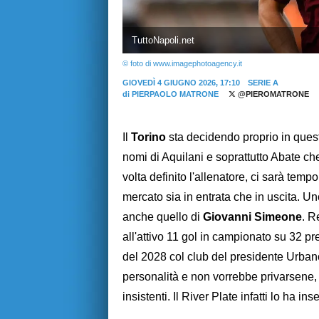
TuttoNapoli.net
© foto di www.imagephotoagency.it
GIOVEDÌ 4 GIUGNO 2026, 17:10
SERIE A
di
PIERPAOLO MATRONE
@PIEROMATRONE
Il
Torino
sta decidendo proprio in queste
nomi di Aquilani e soprattutto Abate ch
volta definito l'allenatore, ci sarà tem
mercato sia in entrata che in uscita. U
anche quello di
Giovanni Simeone
. R
all'attivo 11 gol in campionato su 32 pr
del 2028 col club del presidente Urbano
personalità e non vorrebbe privarsene
insistenti. Il River Plate infatti lo ha ins