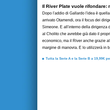
Il River Plate vuole rifondare
Dopo l'addio di Gallardo l'idea è quella
arrivato Otamendi, ora il focus dei dir
Simeone. E all'interno della dirigenza 
al Cholito che avrebbe già dato il prop
economico, ma il River anche grazie al
margine di manovra. E lo utilizzerà in 
Tutta la Serie A e la Serie B a 19,99€ p