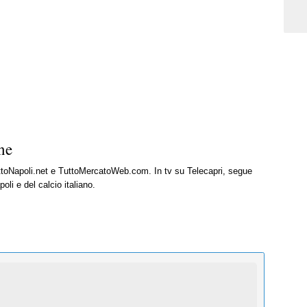
ne
uttoNapoli.net e TuttoMercatoWeb.com. In tv su Telecapri, segue
oli e del calcio italiano.