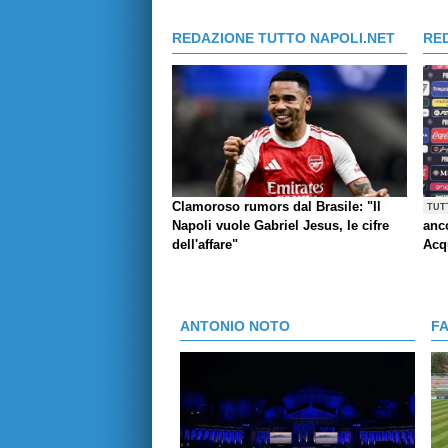
REDAZIONE TUTTO NAPOLI.NET
RE
Clamoroso rumors dal Brasile: "Il
TUT
Napoli vuole Gabriel Jesus, le cifre
anco
dell'affare"
Acq
ANTONIO NOTO
F