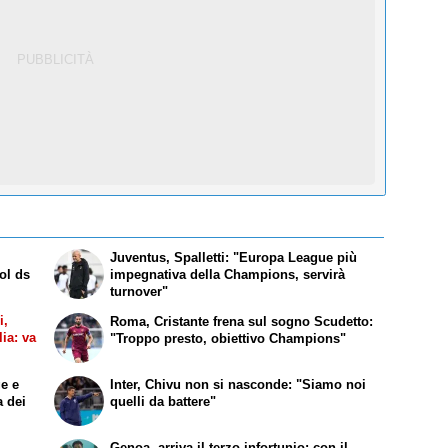
Juventus, Spalletti: "Europa League più
ol ds
impegnativa della Champions, servirà
turnover"
i,
Roma, Cristante frena sul sogno Scudetto:
lia: va
"Troppo presto, obiettivo Champions"
ge e
Inter, Chivu non si nasconde: "Siamo noi
a dei
quelli da battere"
Genoa, arriva il terzo infortunio: con il