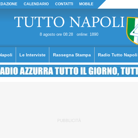
EDAZIONE
CALENDARIO
CONTATTI
MOBILE
8 agosto ore 08:28
online: 1890
Napoli
Le Interviste
Rassegna Stampa
Radio Tutto Napoli