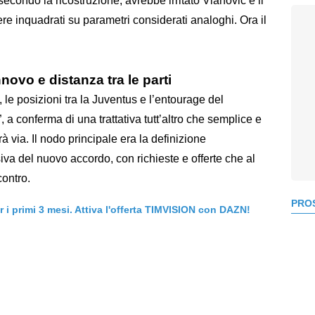
secondo la ricostruzione, avrebbe irritato Vlahovic e il
e inquadrati su parametri considerati analoghi. Ora il
novo e distanza tra le parti
 le posizioni tra la Juventus e l’entourage del
 a conferma di una trattativa tutt’altro che semplice e
à via. Il nodo principale era la definizione
iva del nuovo accordo, con richieste e offerte che al
contro.
PROS
er i primi 3 mesi. Attiva l'offerta TIMVISION con DAZN!