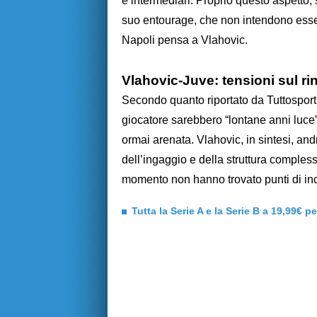
e intermediari. Proprio questo aspetto, 
suo entourage, che non intendono esser
Napoli pensa a Vlahovic.
Vlahovic-Juve: tensioni sul rin
Secondo quanto riportato da Tuttosport,
giocatore sarebbero “lontane anni luce”,
ormai arenata. Vlahovic, in sintesi, andr
dell’ingaggio e della struttura compless
momento non hanno trovato punti di in
Tutta la Serie A e la Serie B a 19,99€ p