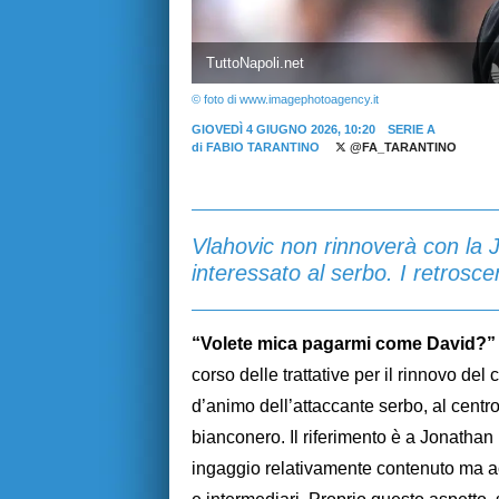
TuttoNapoli.net
© foto di www.imagephotoagency.it
GIOVEDÌ 4 GIUGNO 2026, 10:20
SERIE A
di
FABIO TARANTINO
@FA_TARANTINO
Vlahovic non rinnoverà con la
interessato al serbo. I retrosce
“Volete mica pagarmi come David?
corso delle trattative per il rinnovo del
d’animo dell’attaccante serbo, al centr
bianconero. Il riferimento è a Jonathan
ingaggio relativamente contenuto ma 