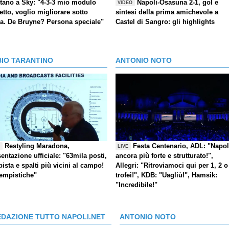
itano a Sky: "4-3-3 mio modulo
Napoli-Osasuna 2-1, gol e
VIDEO
etto, voglio migliorare sotto
sintesi della prima amichevole a
ta. De Bruyne? Persona speciale"
Castel di Sangro: gli highlights
BIO TARANTINO
ANTONIO NOTO
Restyling Maradona,
Festa Centenario, ADL: "Napol
E
LIVE
entazione ufficiale: "63mila posti,
ancora più forte e strutturato!",
pista e spalti più vicini al campo!
Allegri: "Ritroviamoci qui per 1, 2 o
tempistiche"
trofei!", KDB: "Uagliù!", Hamsik:
"Incredibile!"
EDAZIONE TUTTO NAPOLI.NET
ANTONIO NOTO