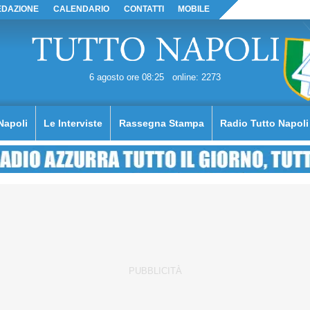
EDAZIONE
CALENDARIO
CONTATTI
MOBILE
6 agosto ore 08:25
online: 2273
Napoli
Le Interviste
Rassegna Stampa
Radio Tutto Napoli