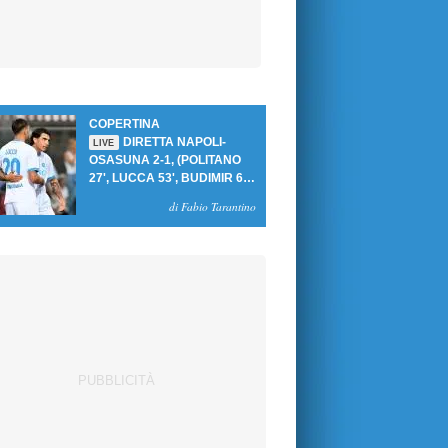
COPERTINA
DIRETTA NAPOLI-
LIVE
OSASUNA 2-1, (POLITANO
27', LUCCA 53', BUDIMIR 69'
RIG.) UN GOL PER TEMPO
di Fabio Tarantino
PER PRIMA VITTORIA AL
PATINI