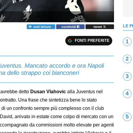
LE P
vedi letture
condividi
tweet
FONTI PREFERITE
1
2
 Juventus. Mancato accordo e ora Napoli
na dello strappo coi bianconeri
3
”
avrebbe detto
Dusan Vlahovic
alla Juventus nel
4
 contratto. Una frase che sintetizza bene lo stato
o di un confronto sempre più complesso con il club
5
 David, arrivato in estate come colpo di mercato con un
accompagnato da commissioni molto elevate per agenti