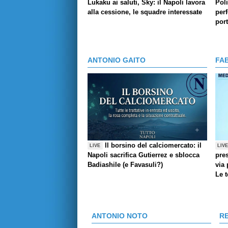
Lukaku ai saluti, Sky: il Napoli lavora
Pol
alla cessione, le squadre interessate
perf
por
ANTONIO GAITO
FA
Il borsino del calciomercato: il
LIVE
LIV
Napoli sacrifica Gutierrez e sblocca
pres
Badiashile (e Favasuli?)
via 
Le 
ANTONIO NOTO
R