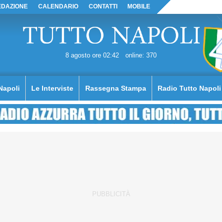
EDAZIONE
CALENDARIO
CONTATTI
MOBILE
8 agosto ore 02:42
online: 370
Napoli
Le Interviste
Rassegna Stampa
Radio Tutto Napoli