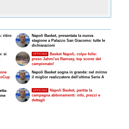
 ritiro
Napoli Basket, presentata la nuova
stagione a Palazzo San Giacomo: tutte le
dichiarazioni
: si
Basket Napoli, colpo folle:
UFFICIALE
o
preso Jahmi'us Ramsey, top scorer del
campionato!
ione
Napoli Basket sogna in grande: nel mirino
uroCup
il miglior realizzatore dell'ultima Serie A
Napoli Basket, partita la
etta-
UFFICIALE
campagna abbonamenti: info, prezzi e
ione
dettagli