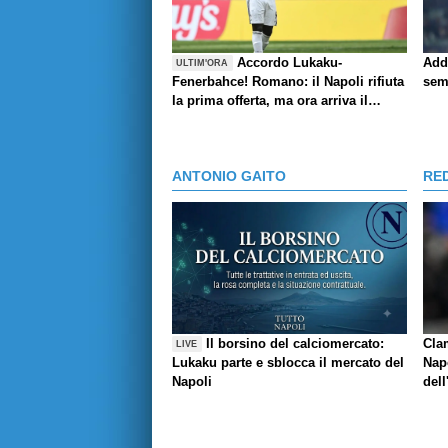
Accordo Lukaku-
Add
ULTIM'ORA
Fenerbahce! Romano: il Napoli rifiuta
sem
la prima offerta, ma ora arriva il
rilancio
ANTONIO GAITO
RE
Il borsino del calciomercato:
Cla
LIVE
Lukaku parte e sblocca il mercato del
Napo
Napoli
dell