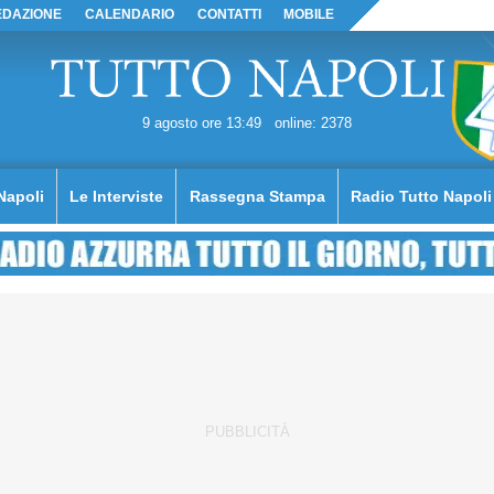
EDAZIONE
CALENDARIO
CONTATTI
MOBILE
9 agosto ore 13:49
online: 2378
Napoli
Le Interviste
Rassegna Stampa
Radio Tutto Napoli