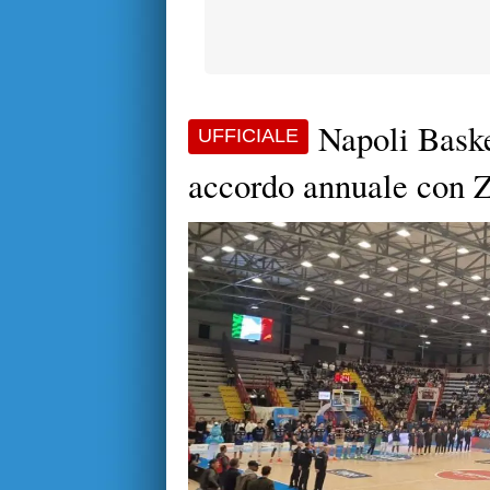
Napoli Baske
UFFICIALE
accordo annuale con Z