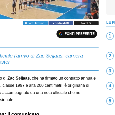
LE P
vedi letture
condividi
tweet
FONTI PREFERITE
1
iciale l’arrivo di Zac Seljaas: carriera
2
oster
3
vo di
Zac Seljaas
, che ha firmato un contratto annuale
4
 classe 1997 e alta 200 centimetri, è originaria di
ato accompagnato da una nota ufficiale che ne
ssionale.
5
as: il comunicato