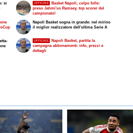
: si
Basket Napoli, colpo folle:
UFFICIALE
o
preso Jahmi'us Ramsey, top scorer del
campionato!
ione
Napoli Basket sogna in grande: nel mirino
uroCup
il miglior realizzatore dell'ultima Serie A
Napoli Basket, partita la
etta-
UFFICIALE
campagna abbonamenti: info, prezzi e
ione
dettagli