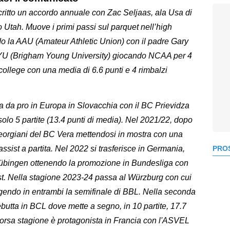
critto un accordo annuale con Zac Seljaas, ala Usa di
o Utah. Muove i primi passi sul parquet nell’high
do la AAU (Amateur Athletic Union) con il padre Gary
 BYU (Brigham Young University) giocando NCAA per 4
college con una media di 6.6 punti e 4 rimbalzi
ra da pro in Europa in Slovacchia con il BC Prievidza
solo 5 partite (13.4 punti di media). Nel 2021/22, dopo
georgiani del BC Vera mettendosi in mostra con una
assist a partita. Nel 2022 si trasferisce in Germania,
PROS
 Tübingen ottenendo la promozione in Bundesliga con
ist. Nella stagione 2023-24 passa al Würzburg con cui
gendo in entrambi la semifinale di BBL. Nella seconda
ebutta in BCL dove mette a segno, in 10 partite, 17.7
 scorsa stagione è protagonista in Francia con l'ASVEL