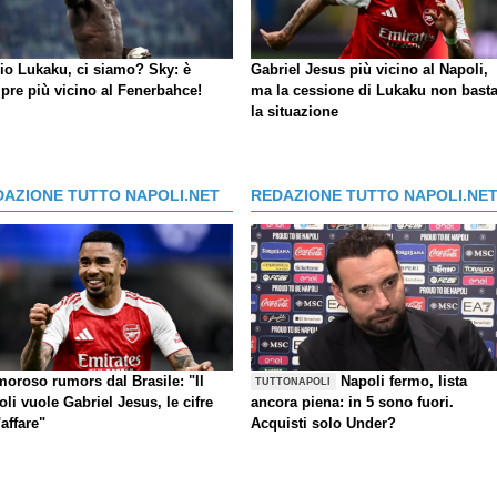
io Lukaku, ci siamo?
Sky
: è
Gabriel Jesus più vicino al Napoli,
pre più vicino al Fenerbahce!
ma la cessione di Lukaku non basta
la situazione
DAZIONE TUTTO NAPOLI.NET
REDAZIONE TUTTO NAPOLI.NE
moroso rumors dal Brasile: "Il
Napoli fermo, lista
TUTTONAPOLI
li vuole Gabriel Jesus, le cifre
ancora piena: in 5 sono fuori.
'affare"
Acquisti solo Under?