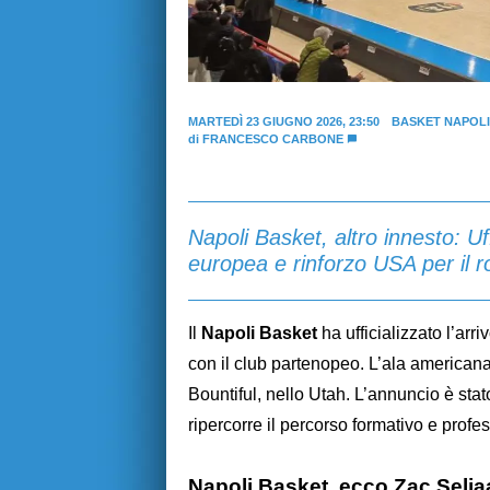
MARTEDÌ 23 GIUGNO 2026, 23:50
BASKET NAPOLI
di
FRANCESCO CARBONE
Napoli Basket, altro innesto: Uff
europea e rinforzo USA per il r
Il
Napoli Basket
ha ufficializzato l’arri
con il club partenopeo. L’ala americana,
Bountiful, nello Utah. L’annuncio è st
ripercorre il percorso formativo e profe
Napoli Basket, ecco Zac Selja