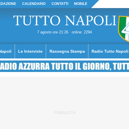
EDAZIONE
CALENDARIO
CONTATTI
MOBILE
7 agosto ore 21:26
online: 2294
Napoli
Le Interviste
Rassegna Stampa
Radio Tutto Napoli