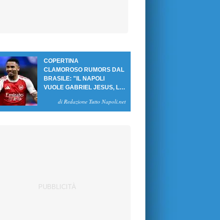
COPERTINA
CLAMOROSO RUMORS DAL
BRASILE: "IL NAPOLI
VUOLE GABRIEL JESUS, LE
CIFRE DELL'AFFARE"
di Redazione Tutto Napoli.net