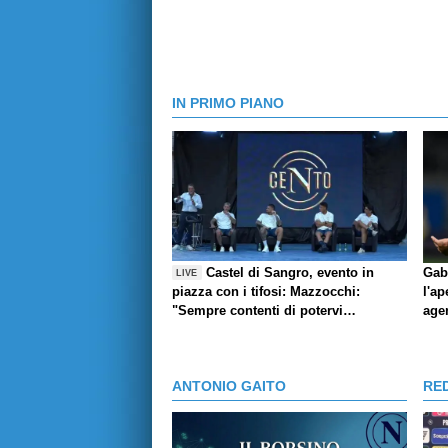
IN PRIMO PIANO
Castel di Sangro, evento in
Gab
LIVE
piazza con i tifosi: Mazzocchi:
l'ap
"Sempre contenti di potervi
age
abbracciare", l'aneddoto di Contini,
Giovane e la pronuncia del suo
nome, Marianucci: Qui per dare mio
ANTONIO GAITO
RE
contributo"