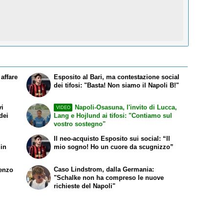
affare
Esposito al Bari, ma contestazione social
dei tifosi: "Basta! Non siamo il Napoli B!"
vi
Napoli-Osasuna, l'invito di Lucca,
VIDEO
dei
Lang e Hojlund ai tifosi: "Contiamo sul
vostro sostegno"
Il neo-acquisto Esposito sui social: “Il
 in
mio sogno! Ho un cuore da scugnizzo”
Caso Lindstrom, dalla Germania:
renzo
"Schalke non ha compreso le nuove
richieste del Napoli"