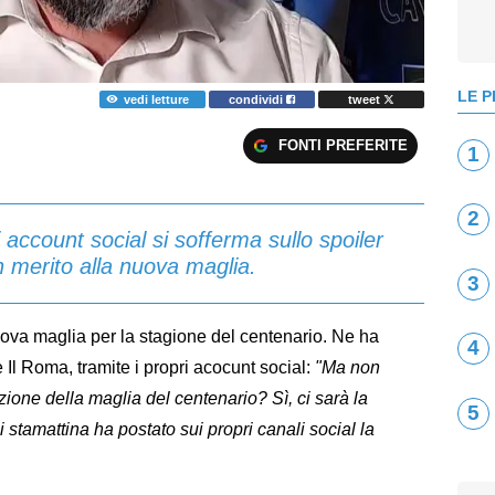
LE P
vedi letture
condividi
tweet
FONTI PREFERITE
1
2
 account social si sofferma sullo spoiler
n merito alla nuova maglia.
3
uova maglia per la stagione del centenario. Ne ha
4
e Il Roma, tramite i propri acocunt social:
"Ma non
ione della maglia del centenario? Sì, ci sarà la
5
 stamattina ha postato sui propri canali social la