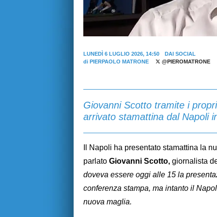
LUNEDÌ 6 LUGLIO 2026, 14:50
DAI SOCIAL
di
PIERPAOLO MATRONE
@PIEROMATRONE
Giovanni Scotto tramite i propri
arrivato stamattina dal Napoli i
Il Napoli ha presentato stamattina la n
parlato
Giovanni Scotto,
giornalista d
doveva essere oggi alle 15 la presentaz
conferenza stampa, ma intanto il Napoli
nuova maglia.