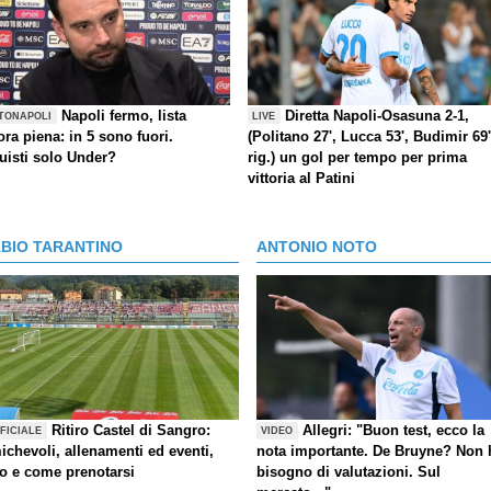
Napoli fermo, lista
Diretta Napoli-Osasuna 2-1,
TONAPOLI
LIVE
ra piena: in 5 sono fuori.
(Politano 27', Lucca 53', Budimir 69'
uisti solo Under?
rig.) un gol per tempo per prima
vittoria al Patini
ABIO TARANTINO
ANTONIO NOTO
Ritiro Castel di Sangro:
Allegri: "Buon test, ecco la
FICIALE
VIDEO
ichevoli, allenamenti ed eventi,
nota importante. De Bruyne? Non 
fo e come prenotarsi
bisogno di valutazioni. Sul