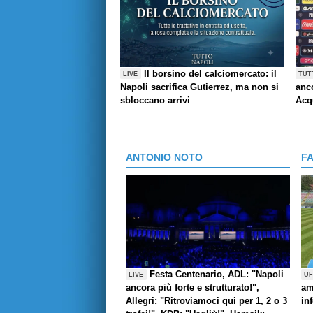
Il borsino del calciomercato: il
LIVE
TUT
Napoli sacrifica Gutierrez, ma non si
anco
sbloccano arrivi
Acq
ANTONIO NOTO
F
Festa Centenario, ADL: "Napoli
LIVE
UF
ancora più forte e strutturato!",
am
Allegri: "Ritroviamoci qui per 1, 2 o 3
in