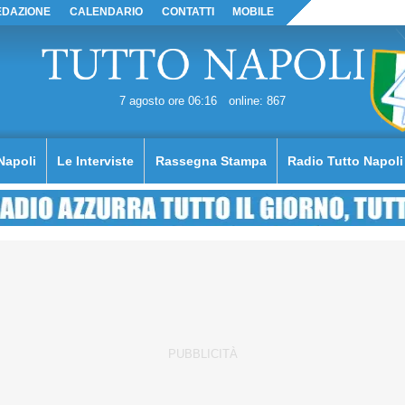
EDAZIONE
CALENDARIO
CONTATTI
MOBILE
7 agosto ore 06:16
online: 867
Napoli
Le Interviste
Rassegna Stampa
Radio Tutto Napoli