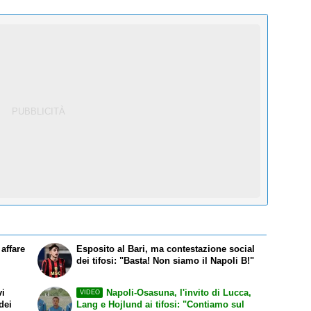
affare
Esposito al Bari, ma contestazione social
dei tifosi: "Basta! Non siamo il Napoli B!"
vi
Napoli-Osasuna, l'invito di Lucca,
VIDEO
dei
Lang e Hojlund ai tifosi: "Contiamo sul