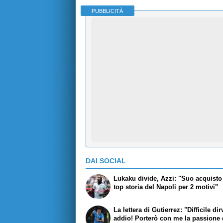
PUBBLICITÀ
DAI SOCIAL
Lukaku divide, Azzi: "Suo acquisto 
top storia del Napoli per 2 motivi"
La lettera di Gutierrez: "Difficile dir
addio! Porterò con me la passione 