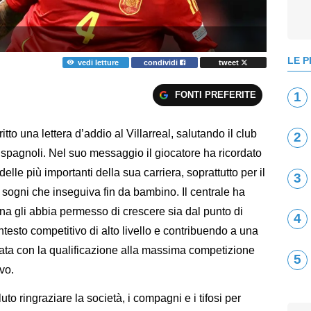
LE P
vedi letture
condividi
tweet
FONTI PREFERITE
1
itto una lettera d’addio al Villarreal, salutando il club
2
 spagnoli. Nel suo messaggio il giocatore ha ricordato
lle più importanti della sua carriera, soprattutto per il
3
ogni che inseguiva fin da bambino. Il centrale ha
na gli abbia permesso di crescere sia dal punto di
4
testo competitivo di alto livello e contribuendo a una
minata con la qualificazione alla massima competizione
5
vo.
to ringraziare la società, i compagni e i tifosi per