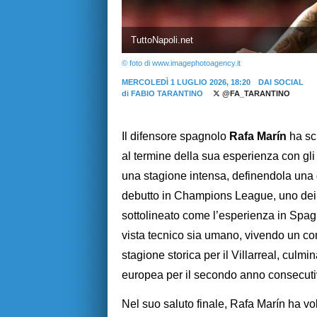
TuttoNapoli.net
© foto di www.imagephotoagency.it
MERCOLEDÌ 1 LUGLIO 2026, 18:20
DAI SOCIAL
di
FABIO TARANTINO
@FA_TARANTINO
Il difensore spagnolo
Rafa Marín
ha scr
al termine della sua esperienza con gli
una stagione intensa, definendola una de
debutto in Champions League, uno dei s
sottolineato come l’esperienza in Spag
vista tecnico sia umano, vivendo un con
stagione storica per il Villarreal, cul
europea per il secondo anno consecuti
Nel suo saluto finale, Rafa Marín ha volu