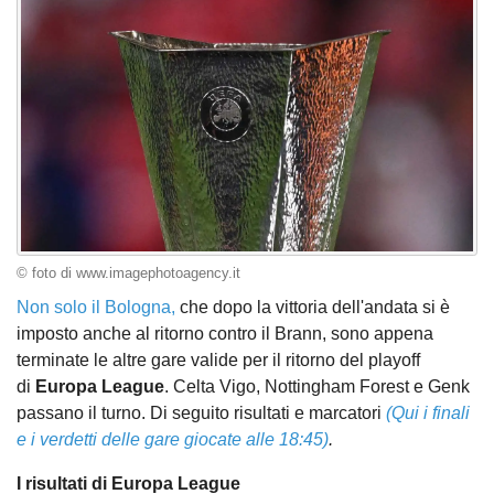
© foto di www.imagephotoagency.it
Non solo il Bologna,
che dopo la vittoria dell'andata si è
imposto anche al ritorno contro il Brann, sono appena
terminate le altre gare valide per il ritorno del playoff
di
Europa League
. Celta Vigo, Nottingham Forest e Genk
passano il turno. Di seguito risultati e marcatori
(Qui i finali
e i verdetti delle gare giocate alle 18:45)
.
I risultati di Europa League