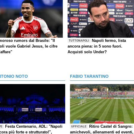
moroso rumors dal Brasile: "Il
Napoli fermo, lista
TUTTONAPOLI
li vuole Gabriel Jesus, le cifre
ancora piena: in 5 sono fuori.
'affare"
Acquisti solo Under?
NTONIO NOTO
FABIO TARANTINO
Festa Centenario, ADL: "Napoli
Ritiro Castel di Sangro:
VE
UFFICIALE
cora più forte e strutturato!",
amichevoli, allenamenti ed eventi,