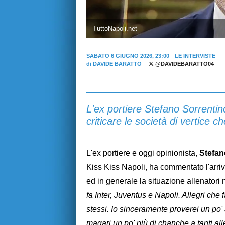
TuttoNapoli.net
SABATO 6 GIUGNO 2026, 23:00
LE INTERVISTE
di
DAVIDE BARATTO
@DAVIDEBARATTO04
L'ex portiere Stefano Sorrentin
criticare le società di vertice 
L'ex portiere e oggi opinionista,
Stefan
Kiss Kiss Napoli, ha commentato l'arri
ed in generale la situazione allenatori n
fa Inter, Juventus e Napoli. Allegri che
stessi. Io sinceramente proverei un po'
magari un po' più di chanche a tanti all