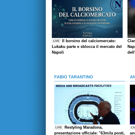
Il borsino del calciomercato:
Cla
LIVE
Lukaku parte e sblocca il mercato del
Napo
Napoli
dell
FABIO TARANTINO
A
Restyling Maradona,
LIVE
LI
presentazione ufficiale: "63mila posti,
an