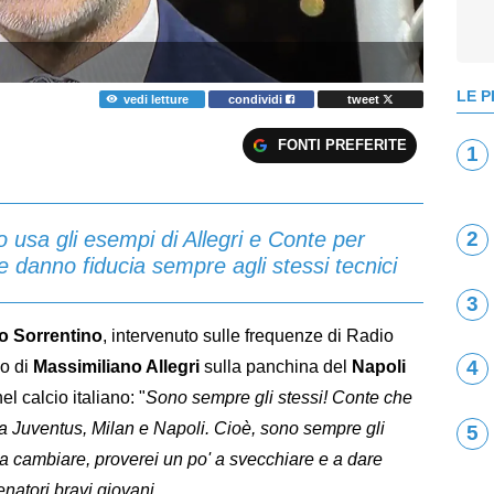
LE P
vedi letture
condividi
tweet
FONTI PREFERITE
1
o usa gli esempi di Allegri e Conte per
2
che danno fiducia sempre agli stessi tecnici
3
o Sorrentino
, intervenuto sulle frequenze di Radio
4
vo di
Massimiliano Allegri
sulla panchina del
Napoli
el calcio italiano: "
Sono sempre gli stessi! Conte che
 fa Juventus, Milan e Napoli. Cioè, sono sempre gli
5
 a cambiare, proverei un po' a svecchiare e a dare
enatori bravi giovani.