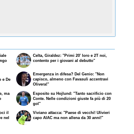
iale
Celta, Giraldez: "Primi 20' loro e 2T noi,
engo
contento per i giovani al debutto"
Emergenza in difesa? Del Genio: "Non
capisco, almeno con Favasuli accentravi
o e De
Olivera!"
te, ma
Esposito su Hojlund: "Tanto sacrificio con
o
Conte. Nelle condizioni giuste fa più di 20
gol"
ci il
Viviano attacca: "Paese di vecchi! Ulivieri
re nel
capo AIAC ma non allena da 30 anni!"