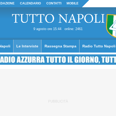
EDAZIONE
CALENDARIO
CONTATTI
MOBILE
9 agosto ore 15:44
online: 2461
Napoli
Le Interviste
Rassegna Stampa
Radio Tutto Napoli