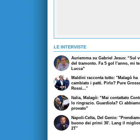
LE INTERVISTE
Auriemma su Gabriel Jesus: “Sul v
del tramonto. Fa 5 gol l’anno, mi t
Lucca”
Maldini racconta tutto: "Malagò ha
cambiato i patti. Pirlo? Pure Gross
Rossi..."
Italia, Malagò: “Mai contattato Con
lo ringrazio. Guardiola? Ci abbiam
provato”
Napoli-Celta, Del Genio: "Prendiamo
buono dei primi 30'. Lang il miglio
2T"