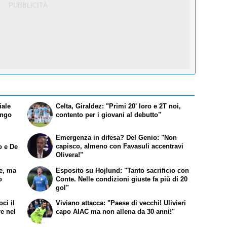
iale
Celta, Giraldez: "Primi 20' loro e 2T noi,
engo
contento per i giovani al debutto"
Emergenza in difesa? Del Genio: "Non
capisco, almeno con Favasuli accentravi
o e De
Olivera!"
te, ma
Esposito su Hojlund: "Tanto sacrificio con
o
Conte. Nelle condizioni giuste fa più di 20
gol"
ci il
Viviano attacca: "Paese di vecchi! Ulivieri
re nel
capo AIAC ma non allena da 30 anni!"