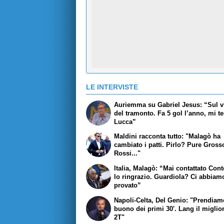
LE INTERVISTE
Auriemma su Gabriel Jesus: “Sul v
del tramonto. Fa 5 gol l’anno, mi t
Lucca”
Maldini racconta tutto: "Malagò ha
cambiato i patti. Pirlo? Pure Gross
Rossi..."
Italia, Malagò: “Mai contattato Con
lo ringrazio. Guardiola? Ci abbiam
provato”
Napoli-Celta, Del Genio: "Prendiamo
buono dei primi 30'. Lang il miglio
2T"