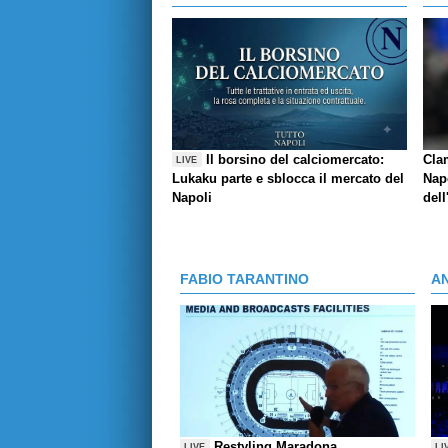
Il borsino del calciomercato:
Cla
LIVE
Lukaku parte e sblocca il mercato del
Napo
Napoli
dell
FABIO TARANTINO
A
Restyling Maradona,
LIVE
LI