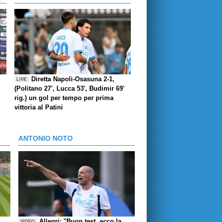
Diretta Napoli-Osasuna 2-1,
LIVE
(Politano 27', Lucca 53', Budimir 69'
rig.) un gol per tempo per prima
vittoria al Patini
ANTONIO NOTO
Allegri: "Buon test, ecco la
VIDEO