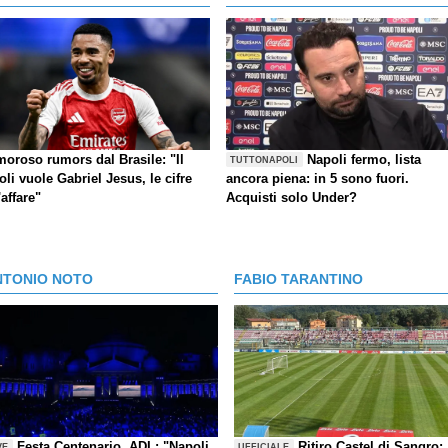
moroso rumors dal Brasile: "Il
Napoli fermo, lista
TUTTONAPOLI
li vuole Gabriel Jesus, le cifre
ancora piena: in 5 sono fuori.
'affare"
Acquisti solo Under?
NTONIO NOTO
FABIO TARANTINO
Festa Centenario, ADL: "Napoli
Ritiro Castel di Sangro:
VE
UFFICIALE