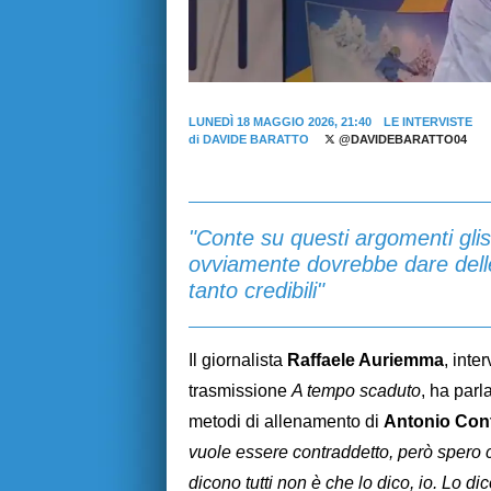
LUNEDÌ 18 MAGGIO 2026, 21:40
LE INTERVISTE
di
DAVIDE BARATTO
@DAVIDEBARATTO04
"Conte su questi argomenti gli
ovviamente dovrebbe dare dell
tanto credibili"
Il giornalista
Raffaele Auriemma
, inte
trasmissione
A tempo scaduto
, ha parl
metodi di allenamento di
Antonio Con
vuole essere contraddetto, però spero c
dicono tutti non è che lo dico, io. Lo dico