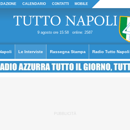
EDAZIONE
CALENDARIO
CONTATTI
MOBILE
9 agosto ore 15:58
online: 2587
Napoli
Le Interviste
Rassegna Stampa
Radio Tutto Napoli