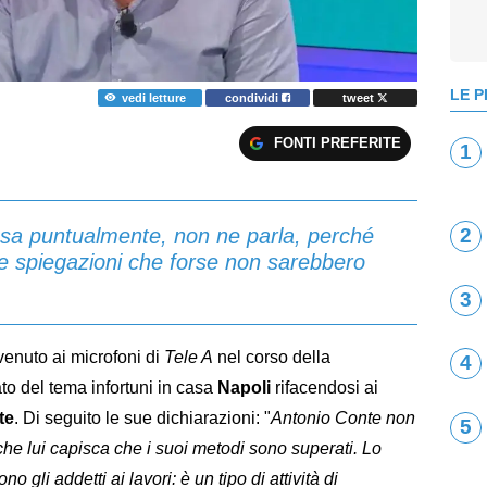
LE P
vedi letture
condividi
tweet
FONTI PREFERITE
1
ssa puntualmente, non ne parla, perché
2
e spiegazioni che forse non sarebbero
3
rvenuto ai microfoni di
Tele A
nel corso della
4
ato del tema infortuni in casa
Napoli
rifacendosi ai
te
. Di seguito le sue dichiarazioni: "
Antonio Conte non
5
he lui capisca che i suoi metodi sono superati. Lo
no gli addetti ai lavori: è un tipo di attività di