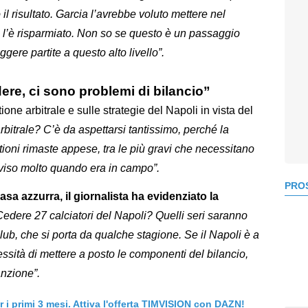
to il risultato. Garcia l’avrebbe voluto mettere nel
 l’è risparmiato. Non so se questo è un passaggio
gere partite a questo alto livello”.
ere, ci sono problemi di bilancio”
one arbitrale e sulle strategie del Napoli in vista del
bitrale? C’è da aspettarsi tantissimo, perché la
tioni rimaste appese, tra le più gravi che necessitano
viso molto quando era in campo”.
PROS
asa azzurra, il giornalista ha evidenziato la
Cedere 27 calciatori del Napoli? Quelli seri saranno
lub, che si porta da qualche stagione. Se il Napoli è a
ssità di mettere a posto le componenti del bilancio,
nzione”.
er i primi 3 mesi. Attiva l'offerta TIMVISION con DAZN!