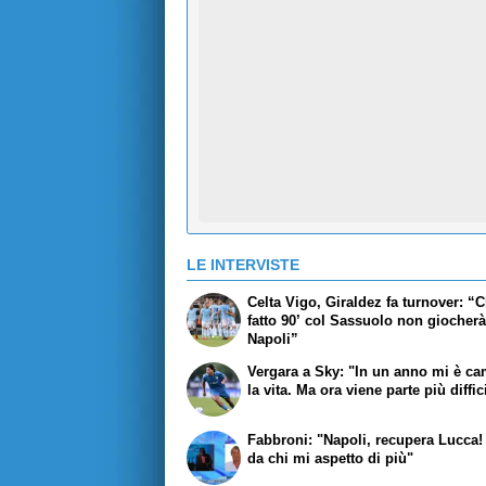
LE INTERVISTE
Celta Vigo, Giraldez fa turnover: “C
fatto 90’ col Sassuolo non giocherà
Napoli”
Vergara a Sky: "In un anno mi è ca
la vita. Ma ora viene parte più diffic
Fabbroni: "Napoli, recupera Lucca
da chi mi aspetto di più"