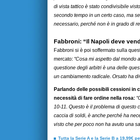
di vista tattico è stato condivisibile vis
secondo tempo in un certo caso, ma se
necessario, perché non è in grado di reg
Fabbroni: “Il Napoli deve vend
Fabbroni si è poi soffermato sulla questi
mercato:
“Cosa mi aspetto dal mondo ar
questione degli arbitri è una delle ques
un cambiamento radicale. Orsato ha di
Parlando delle possibili cessioni in c
necessità di fare ordine nella rosa:
“
10-11. Questo è il problema di questo c
caccia di soldi, è anche perché ha nece
visto che per poco non ha avuto una sa
Tutta la Serie A e la Serie B a 19,99€ p