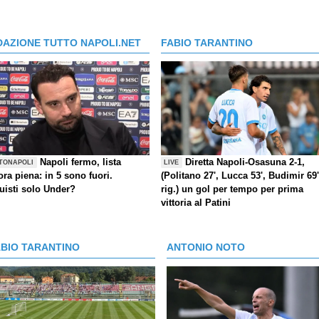
DAZIONE TUTTO NAPOLI.NET
FABIO TARANTINO
Napoli fermo, lista
Diretta Napoli-Osasuna 2-1,
TONAPOLI
LIVE
ra piena: in 5 sono fuori.
(Politano 27', Lucca 53', Budimir 69'
uisti solo Under?
rig.) un gol per tempo per prima
vittoria al Patini
ABIO TARANTINO
ANTONIO NOTO