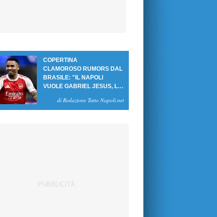
COPERTINA
CLAMOROSO RUMORS DAL
BRASILE: "IL NAPOLI
VUOLE GABRIEL JESUS, LE
CIFRE DELL'AFFARE"
di Redazione Tutto Napoli.net