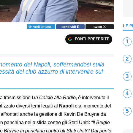
LE P
vedi letture
condividi
tweet
FONTI PREFERITE
1
2
momento del Napoli, soffermandosi sulla
ssità del club azzurro di intervenire sul
3
4
lla trasmissione
Un Calcio alla Radio
, è intervenuto il
lizzato diversi temi legati al
Napoli
e al momento del
5
i affrontati anche la gestione di Kevin De Bruyne da
in panchina nella sfida contro gli Stati Uniti:
“Il Belgio
 De Bruyne in panchina contro gli Stati Uniti? Dal punto