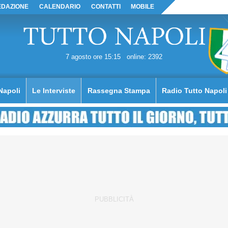
EDAZIONE
CALENDARIO
CONTATTI
MOBILE
7 agosto ore 15:15
online: 2392
Napoli
Le Interviste
Rassegna Stampa
Radio Tutto Napoli