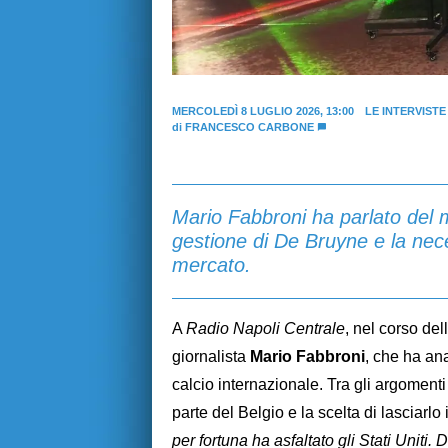
MERCOLEDÌ 8 LUGLIO 2026, 13:00
LE INTERVISTE
di
FRANCESCO CARBONE
Mario Fabbroni ha parlato del 
gestione di De Bruyne e la nece
mercato.
A
Radio Napoli Centrale
, nel corso de
giornalista
Mario Fabbroni
, che ha ana
calcio internazionale. Tra gli argoment
parte del Belgio e la scelta di lasciarlo 
per fortuna ha asfaltato gli Stati Uniti.