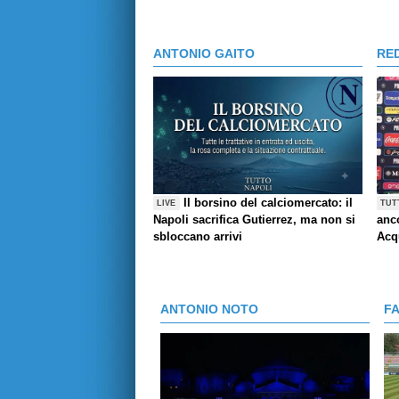
ANTONIO GAITO
RE
Il borsino del calciomercato: il
LIVE
TUT
Napoli sacrifica Gutierrez, ma non si
anco
sbloccano arrivi
Acq
ANTONIO NOTO
F