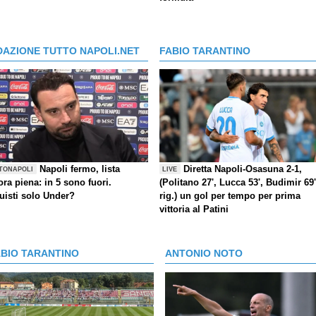
DAZIONE TUTTO NAPOLI.NET
FABIO TARANTINO
Napoli fermo, lista
Diretta Napoli-Osasuna 2-1,
TONAPOLI
LIVE
ra piena: in 5 sono fuori.
(Politano 27', Lucca 53', Budimir 69'
uisti solo Under?
rig.) un gol per tempo per prima
vittoria al Patini
ABIO TARANTINO
ANTONIO NOTO