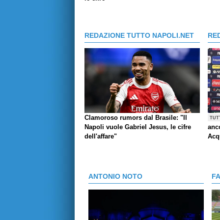
REDAZIONE TUTTO NAPOLI.NET
RE
Clamoroso rumors dal Brasile: "Il
TUT
Napoli vuole Gabriel Jesus, le cifre
anco
dell'affare"
Acq
ANTONIO NOTO
F