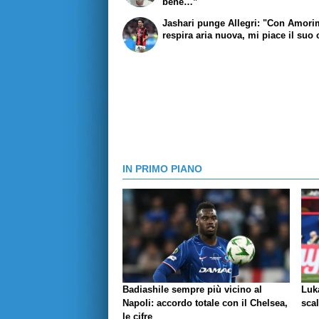
bene…”
Jashari punge Allegri: "Con Amori
respira aria nuova, mi piace il suo 
IN PRIMO PIANO
Badiashile sempre più vicino al
Luka
Napoli: accordo totale con il Chelsea,
scal
le cifre