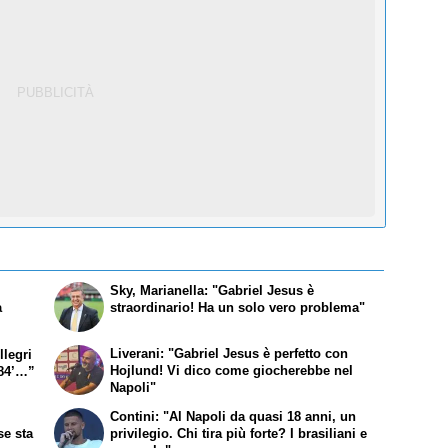
Sky, Marianella: "Gabriel Jesus è
a
straordinario! Ha un solo vero problema"
Liverani: "Gabriel Jesus è perfetto con
llegri
Hojlund! Vi dico come giocherebbe nel
’84’…”
Napoli"
Contini: "Al Napoli da quasi 18 anni, un
se sta
privilegio. Chi tira più forte? I brasiliani e