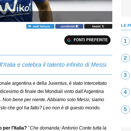
LE P
vedi letture
condividi
tweet
FONTI PREFERITE
1
2
talia e celebra il talento infinito di Messi.
3
onale argentina e della Juventus, è stato intercettato
edicesimo di finale dei Mondiali vinto dall'Argentina
4
. Non bene per niente. Abbiamo solo Messi, siamo
isto che gol ha fatto? Leo non è di questo mondo.
5
 per l'Italia?
"
Che domanda: Antonio Conte tutta la