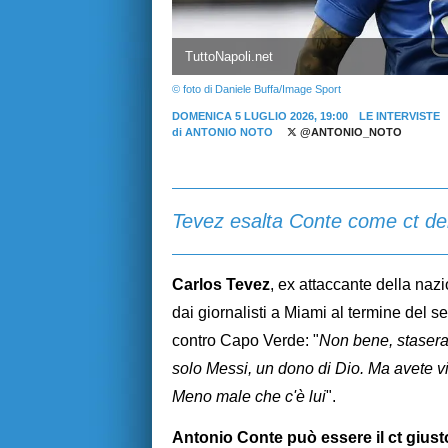
TuttoNapoli.net
© foto di Daniele Buffa/Image Sport
DOMENICA 5 LUGLIO 2026, 19:00
LE INTERVISTE
di
ANTONIO NOTO
@ANTONIO_NOTO
Tevez esalta Conte come ct dell'I
Carlos Tevez
, ex attaccante della nazi
dai giornalisti a Miami al termine del s
contro Capo Verde: "
Non bene, stasera
solo Messi, un dono di Dio. Ma avete v
Meno male che c'è lui
".
Antonio Conte può essere il ct giusto