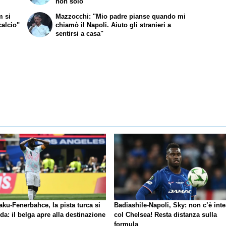
non solo"
m si
Mazzocchi: "Mio padre pianse quando mi
calcio"
chiamò il Napoli. Aiuto gli stranieri a
sentirsi a casa"
ku-Fenerbahce, la pista turca si
Badiashile-Napoli, Sky: non c’è int
da: il belga apre alla destinazione
col Chelsea! Resta distanza sulla
formula