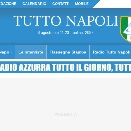
EDAZIONE
CALENDARIO
CONTATTI
MOBILE
8 agosto ore 11:23
online: 2087
Napoli
Le Interviste
Rassegna Stampa
Radio Tutto Napoli