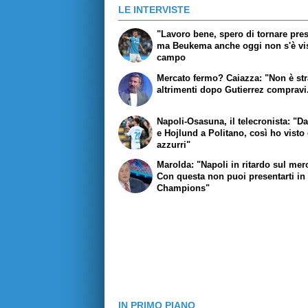
LE INTERVISTE
"Lavoro bene, spero di tornare pres
ma Beukema anche oggi non s'è vis
campo
Mercato fermo? Caiazza: "Non è str
altrimenti dopo Gutierrez compravi.
Napoli-Osasuna, il telecronista: "D
e Hojlund a Politano, così ho visto 
azzurri"
Marolda: "Napoli in ritardo sul mer
Con questa non puoi presentarti in
Champions"
IN PRIMO PIANO