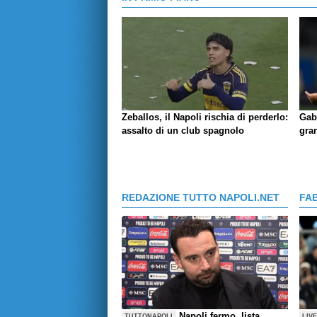
Zeballos, il Napoli rischia di perderlo:
Gab
assalto di un club spagnolo
gran
REDAZIONE TUTTO NAPOLI.NET
FA
Napoli fermo, lista
TUTTONAPOLI
LIV