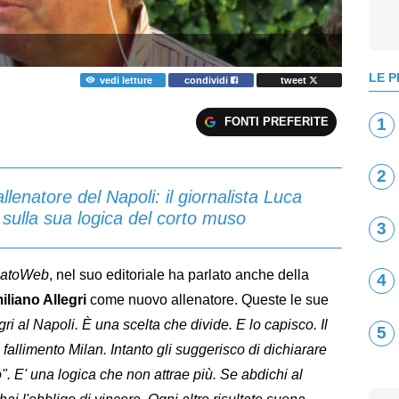
LE P
vedi letture
condividi
tweet
FONTI PREFERITE
1
2
llenatore del Napoli: il giornalista Luca
sulla sua logica del corto muso
3
catoWeb
, nel suo editoriale ha parlato anche della
4
liano Allegri
come nuovo allenatore. Queste le sue
legri al Napoli. È una scelta che divide. E lo capisco. Il
5
fallimento Milan. Intanto gli suggerisco di dichiarare
". E' una logica che non attrae più. Se abdichi al