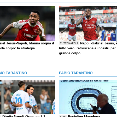
riel Jesus-Napoli, Manna sogna il
Napoli-Gabriel Jesus, 
TUTTONAPOLI
de colpo: la strategia
tutto vero: retroscena e incastri per 
grande colpo
BIO TARANTINO
FABIO TARANTINO
Diretta Napoli-Osasuna 2-1,
Restyling Maradona,
E
LIVE