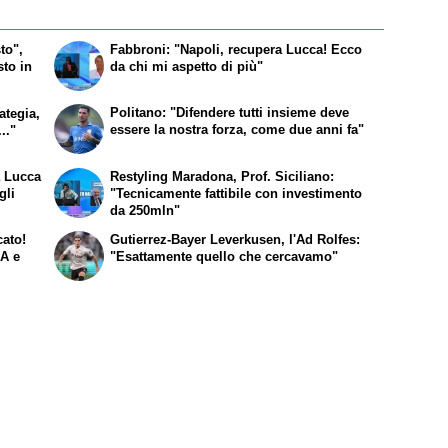
to",
Fabbroni: "Napoli, recupera Lucca! Ecco
to in
da chi mi aspetto di più"
Politano: "Difendere tutti insieme deve
ategia,
essere la nostra forza, come due anni fa"
.."
a Lucca
Restyling Maradona, Prof. Siciliano:
gli
"Tecnicamente fattibile con investimento
da 250mln"
cato!
Gutierrez-Bayer Leverkusen, l'Ad Rolfes:
 A e
"Esattamente quello che cercavamo"