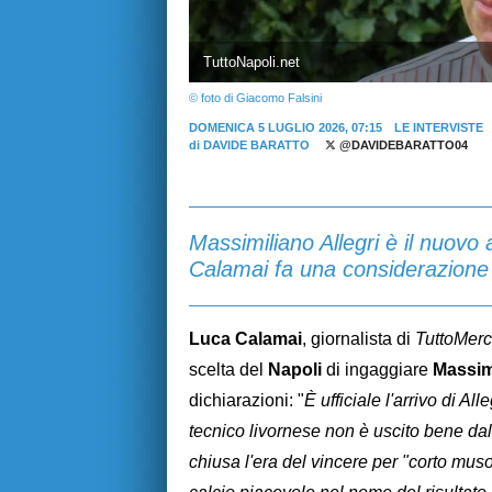
TuttoNapoli.net
© foto di Giacomo Falsini
DOMENICA 5 LUGLIO 2026, 07:15
LE INTERVISTE
di
DAVIDE BARATTO
@DAVIDEBARATTO04
Massimiliano Allegri è il nuovo a
Calamai fa una considerazione 
Luca Calamai
, giornalista di
TuttoMer
scelta del
Napoli
di ingaggiare
Massimi
dichiarazioni: "
È ufficiale l'arrivo di Al
tecnico livornese non è uscito bene dal 
chiusa l'era del vincere per "corto muso