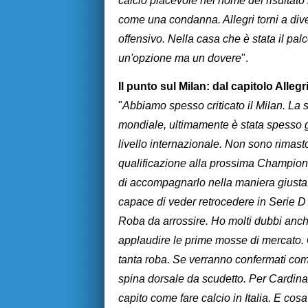
calcio piacevole nel nome del risultato h
come una condanna. Allegri torni a diver
offensivo. Nella casa che è stata il 
un'opzione ma un dovere
".
Il punto sul Milan: dal capitolo Alle
"
Abbiamo spesso criticato il Milan. La s
mondiale, ultimamente è stata spesso ge
livello internazionale. Non sono rimast
qualificazione alla prossima Champions
di accompagnarlo nella maniera giusta. 
capace di veder retrocedere in Serie D
Roba da arrossire. Ho molti dubbi anch
applaudire le prime mosse di mercato. G
tanta roba. Se verranno confermati co
spina dorsale da scudetto. Per Cardina
capito come fare calcio in Italia. E cosa