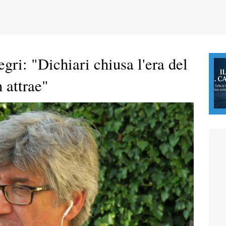
gri: "Dichiari chiusa l'era del
 attrae"