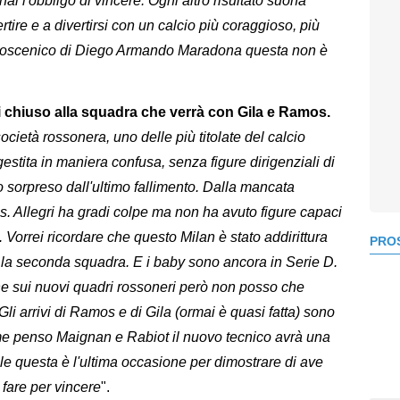
ai l'obbligo di vincere. Ogni altro risultato suona
tire e a divertirsi con un calcio più coraggioso, più
palcoscenico di Diego Armando Maradona questa non è
gri chiuso alla squadra che verrà con Gila e Ramos.
ocietà rossonera, uno delle più titolate del calcio
stita in maniera confusa, senza figure dirigenziali di
o sorpreso dall'ultimo fallimento. Dalla mancata
. Allegri ha gradi colpe ma non ha avuto figure capaci
Vorrei ricordare che questo Milan è stato addirittura
PROS
 la seconda squadra. E i baby sono ancora in Serie D.
e sui nuovi quadri rossoneri però non posso che
li arrivi di Ramos e di Gila (ormai è quasi fatta) sono
me penso Maignan e Rabiot il nuovo tecnico avrà una
le questa è l'ultima occasione per dimostrare di ave
 fare per vincere
".