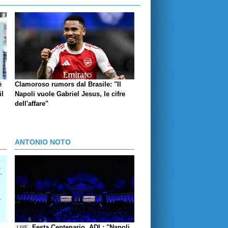
è
Clamoroso rumors dal Brasile: "Il
il
Napoli vuole Gabriel Jesus, le cifre
dell'affare"
ANTONIO NOTO
Festa Centenario, ADL: "Napoli
LIVE