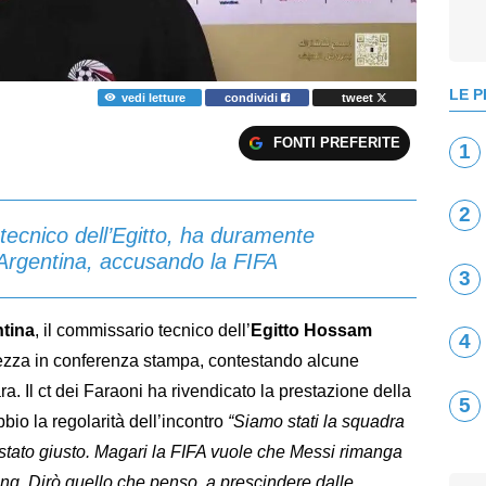
LE P
vedi letture
condividi
tweet
FONTI PREFERITE
1
2
cnico dell’Egitto, ha duramente
l’Argentina, accusando la FIFA
3
ntina
, il commissario tecnico dell’
Egitto
Hossam
4
ezza in conferenza stampa, contestando alcune
ara. Il ct dei Faraoni ha rivendicato la prestazione della
5
bio la regolarità dell’incontro
“Siamo stati la squadra
stato giusto. Magari la FIFA vuole che Messi rimanga
ing. Dirò quello che penso, a prescindere dalle