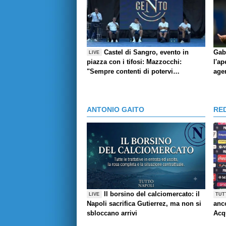
Castel di Sangro, evento in
Gab
LIVE
piazza con i tifosi: Mazzocchi:
l'ap
"Sempre contenti di potervi
age
abbracciare", l'aneddoto di Contini,
Giovane e la pronuncia del suo
nome, Marianucci: Qui per dare mio
ANTONIO GAITO
RE
contributo"
Il borsino del calciomercato: il
LIVE
TUT
Napoli sacrifica Gutierrez, ma non si
anco
sbloccano arrivi
Acq