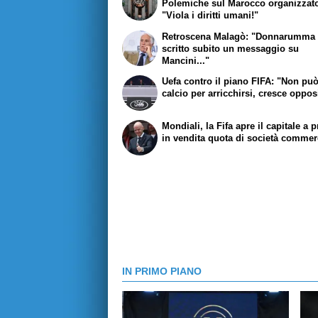
Polemiche sul Marocco organizzato
"Viola i diritti umani!"
Retroscena Malagò: "Donnarumma 
scritto subito un messaggio su
Mancini..."
Uefa contro il piano FIFA: "Non pu
calcio per arricchirsi, cresce oppo
Mondiali, la Fifa apre il capitale a pr
in vendita quota di società commer
IN PRIMO PIANO