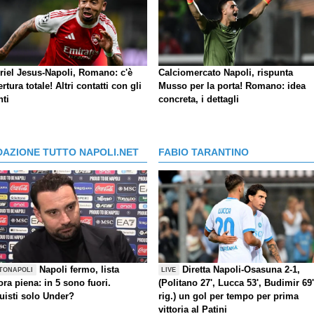
riel Jesus-Napoli, Romano: c'è
Calciomercato Napoli, rispunta
ertura totale! Altri contatti con gli
Musso per la porta! Romano: idea
nti
concreta, i dettagli
DAZIONE TUTTO NAPOLI.NET
FABIO TARANTINO
Napoli fermo, lista
Diretta Napoli-Osasuna 2-1,
TONAPOLI
LIVE
ra piena: in 5 sono fuori.
(Politano 27', Lucca 53', Budimir 69'
uisti solo Under?
rig.) un gol per tempo per prima
vittoria al Patini