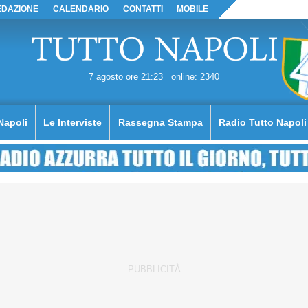
EDAZIONE
CALENDARIO
CONTATTI
MOBILE
7 agosto ore 21:23
online: 2340
Napoli
Le Interviste
Rassegna Stampa
Radio Tutto Napoli