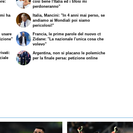
re:
così bene l'Italia ed i tifosi mi
perdoneranno"
mi ha
Italia, Mancini: "In 4 anni mai perso, se
andiamo ai Mondiali poi siamo
pericolosi!"
ò usare
Francia, le prime parole del nuovo ct
sizione"
Zidane: "La nazionale l'unica cosa che
volevo"
ivati:
Argentina, non si placano le polemiche
ciale
per la finale persa: petizione online