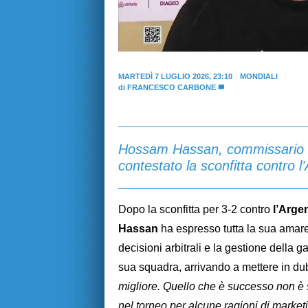
MARTEDÌ 7 LUGLIO 2026, 23:10
MONDIALI
di
FRANCESCO CARBONE
Hossam Hassan, commissario te
contestato la sconfitta contro 
Dopo la sconfitta per 3-2 contro
l’Arge
Hassan
ha espresso tutta la sua amar
decisioni arbitrali e la gestione della g
sua squadra, arrivando a mettere in dub
migliore. Quello che è successo non è 
nel torneo per alcune ragioni di market