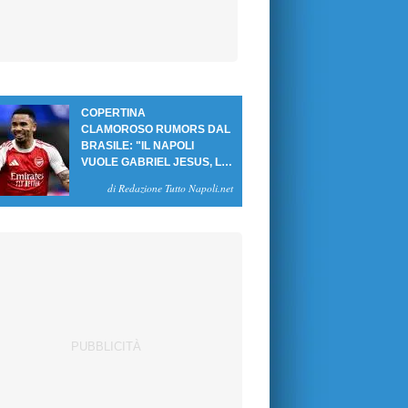
COPERTINA
CLAMOROSO RUMORS DAL
BRASILE: "IL NAPOLI
VUOLE GABRIEL JESUS, LE
CIFRE DELL'AFFARE"
di Redazione Tutto Napoli.net