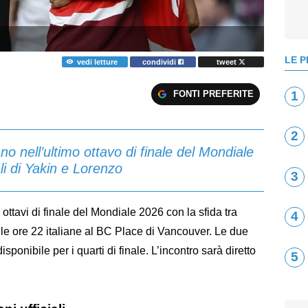
LE P
vedi letture
condividi
tweet
FONTI PREFERITE
1
2
o nell’ultimo ottavo di finale del Mondiale
li di Yakin e Lorenzo
3
ottavi di finale del Mondiale 2026 con la sfida tra
4
le ore 22 italiane al BC Place di Vancouver. Le due
sponibile per i quarti di finale. L’incontro sarà diretto
5