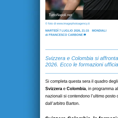
TuttoNapoli.net
© foto di www.imagephotoagency.it
MARTEDÌ 7 LUGLIO 2026, 21:15
MONDIALI
di
FRANCESCO CARBONE
Svizzera e Colombia si affrontan
2026. Ecco le formazioni ufficia
Si completa questa sera il quadro degli 
Svizzera
e
Colombia
, in programma al
nazionali si contendono l’ultimo posto di
dall’arbitro Barton.