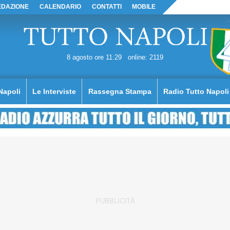
EDAZIONE
CALENDARIO
CONTATTI
MOBILE
8 agosto ore 11:29
online: 2119
Napoli
Le Interviste
Rassegna Stampa
Radio Tutto Napoli