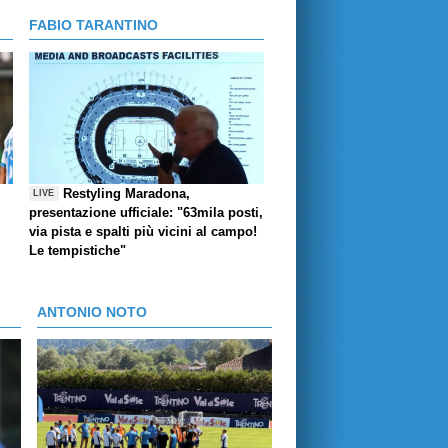
FABIO TARANTINO
Restyling Maradona,
LIVE
presentazione ufficiale: "63mila posti,
via pista e spalti più vicini al campo!
Le tempistiche"
ANTONIO NOTO