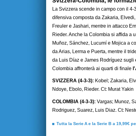
Svizzera-Colombia, le formazion
La Svizzera scende in campo con il 4-3-
difensiva composta da Zakaria, Elvedi
Freuler e Jashari, mentre in attacco Em
Rieder. Anche la Colombia si affida a u
Muñoz, Sánchez, Lucumí e Mojica a comp
da Arias, Lerma e Puerta, mentre il tri
da Luis Díaz e James Rodríguez sugli es
Colombia affronterà ai quarti di finale
l
SVIZZERA (4-3-3):
Kobel; Zakaria, Elv
Ndoye, Ebolo, Rieder. Ct: Murat Yakin
COLOMBIA (4-3-3):
Vargas; Munoz, Sa
Rodriguez, Suarez, Luis Diaz. Ct: Nes
Tutta la Serie A e la Serie B a 19,99€ p