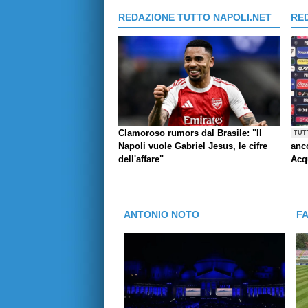
REDAZIONE TUTTO NAPOLI.NET
RE
Clamoroso rumors dal Brasile: "Il
TUT
Napoli vuole Gabriel Jesus, le cifre
anco
dell'affare"
Acq
ANTONIO NOTO
F