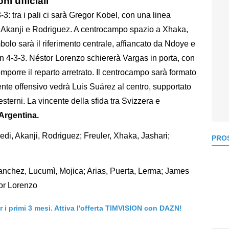
i ufficiali
3: tra i pali ci sarà Gregor Kobel, con una linea
, Akanji e Rodriguez. A centrocampo spazio a Xhaka,
bolo sarà il riferimento centrale, affiancato da Ndoye e
n 4-3-3. Néstor Lorenzo schiererà Vargas in porta, con
orre il reparto arretrato. Il centrocampo sarà formato
dente offensivo vedrà Luis Suárez al centro, supportato
terni. La vincente della sfida tra Svizzera e
'Argentina.
edi, Akanji, Rodriguez; Freuler, Xhaka, Jashari;
PROS
nchez, Lucumì, Mojica; Arias, Puerta, Lerma; James
tor Lorenzo
er i primi 3 mesi. Attiva l'offerta TIMVISION con DAZN!