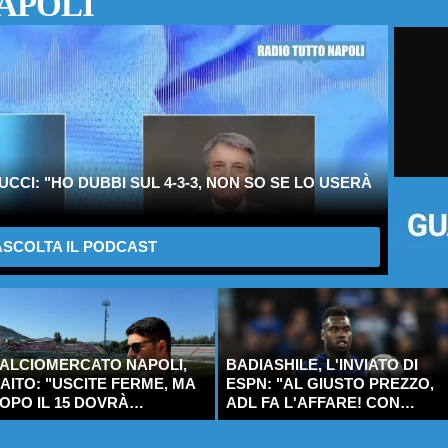
APOLI
CI: "HO DUBBI SUL 4-3-3, NON SO SE LO USERÀ
SCOLTA IL PODCAST
ALCIOMERCATO NAPOLI,
BADIASHILE, L'INVIATO DI
AITO: "USCITE FERME, MA
ESPN: "AL GIUSTO PREZZO,
OPO IL 15 DOVRÀ
ADL FA L'AFFARE! CON
RESTARLI..."
ALLEGRI..."