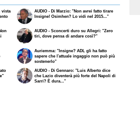
 vista
AUDIO - Di Marzio: "Non avrei fatto tirare
mento
Insigne! Osimhen? Lo vidi nel 2015..."
"Non
AUDIO - Sconcerti duro su Allegri: "Zero
i
tiri, dove pensa di andare così?"
Auriemma: "Insigne? ADL gli ha fatto
e
sapere che l'attuale ingaggio non può più
sostenerlo"
dato
AUDIO - Di Gennaro: "Luis Alberto dice
e"
che Lazio diventerà più forte del Napoli di
Sarri? È dura..."