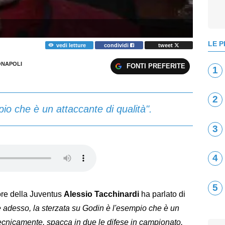
LE P
vedi letture
condividi
tweet
NAPOLI
FONTI PREFERITE
1
2
io che è un attaccante di qualità".
3
4
5
tore della Juventus
Alessio Tacchinardi
ha parlato di
te adesso, la sterzata su Godin è l'esempio che è un
tecnicamente, spacca in due le difese in campionato.