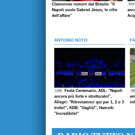
Clamoroso rumors dal Brasile: "Il
TUT
Napoli vuole Gabriel Jesus, le cifre
anco
dell'affare"
Acq
ANTONIO NOTO
F
Festa Centenario, ADL: "Napoli
LIVE
UF
ancora più forte e strutturato!",
am
Allegri: "Ritroviamoci qui per 1, 2 o 3
in
trofei!", KDB: "Uagliù!", Hamsik:
"Incredibile!"