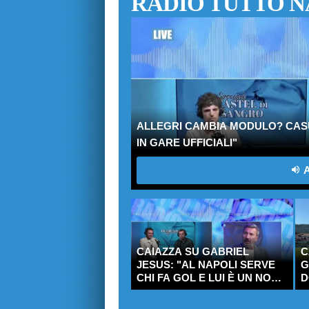
RADIO TUTTO N
ALLEGRI CAMBIA MODULO? CASUC
IN GARE UFFICIALI"
A
CAIAZZA SU GABRIEL
C
JESUS: "AL NAPOLI SERVE
G
CHI FA GOL E LUI È UN NOME
D
IMPORTANTE"
P