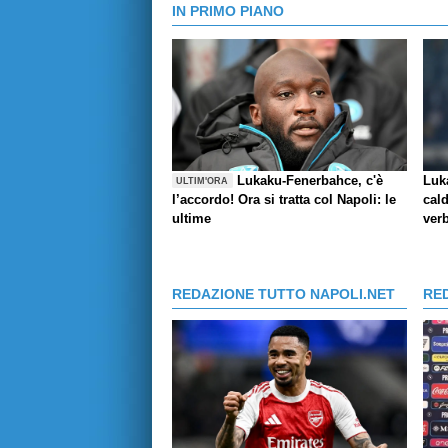
IN PRIMO PIANO
Lukaku-Fenerbahce, c'è
Luk
ULTIM'ORA
l’accordo! Ora si tratta col Napoli: le
cald
ultime
verb
REDAZIONE TUTTO NAPOLI.NET
RE