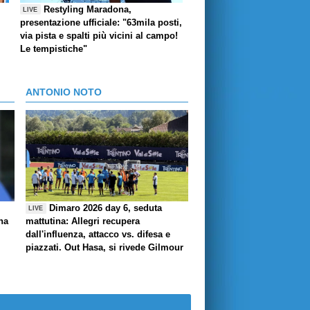
Restyling Maradona,
LIVE
presentazione ufficiale: "63mila posti,
via pista e spalti più vicini al campo!
Le tempistiche"
ANTONIO NOTO
Dimaro 2026 day 6, seduta
LIVE
ha
mattutina: Allegri recupera
dall'influenza, attacco vs. difesa e
piazzati. Out Hasa, si rivede Gilmour