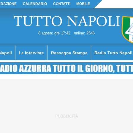
EDAZIONE
CALENDARIO
CONTATTI
MOBILE
8 agosto ore 17:42
online: 2546
Napoli
Le Interviste
Rassegna Stampa
Radio Tutto Napoli