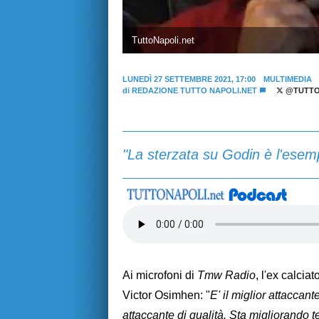
TuttoNapoli.net
LUNEDÌ 27 SETTEMBRE 2021, 17:00
MULTIMEDIA
di
REDAZIONE TUTTO NAPOLI.NET
@TUTTO
"La sterzata su Godin è l'esemp
Ai microfoni di
Tmw Radio
, l'ex calcia
Victor Osimhen: "
E' il miglior attaccan
attaccante di qualità. Sta migliorando 