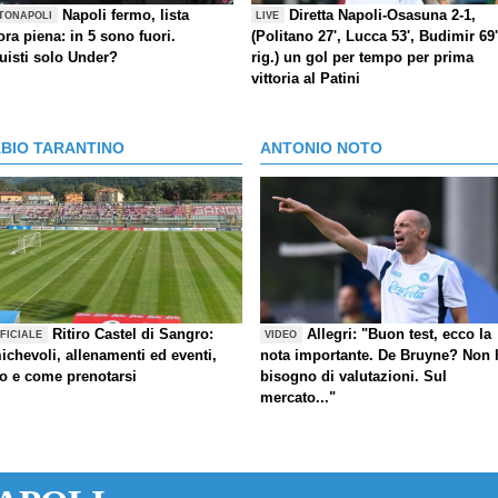
Napoli fermo, lista
Diretta Napoli-Osasuna 2-1,
TONAPOLI
LIVE
ra piena: in 5 sono fuori.
(Politano 27', Lucca 53', Budimir 69'
uisti solo Under?
rig.) un gol per tempo per prima
vittoria al Patini
ABIO TARANTINO
ANTONIO NOTO
Ritiro Castel di Sangro:
Allegri: "Buon test, ecco la
FICIALE
VIDEO
ichevoli, allenamenti ed eventi,
nota importante. De Bruyne? Non 
fo e come prenotarsi
bisogno di valutazioni. Sul
mercato..."