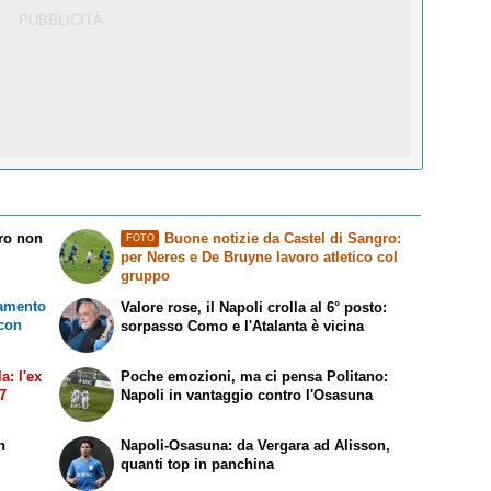
rro non
Buone notizie da Castel di Sangro:
FOTO
per Neres e De Bruyne lavoro atletico col
gruppo
namento
Valore rose, il Napoli crolla al 6° posto:
 con
sorpasso Como e l'Atalanta è vicina
a: l'ex
Poche emozioni, ma ci pensa Politano:
27
Napoli in vantaggio contro l'Osasuna
n
Napoli-Osasuna: da Vergara ad Alisson,
quanti top in panchina