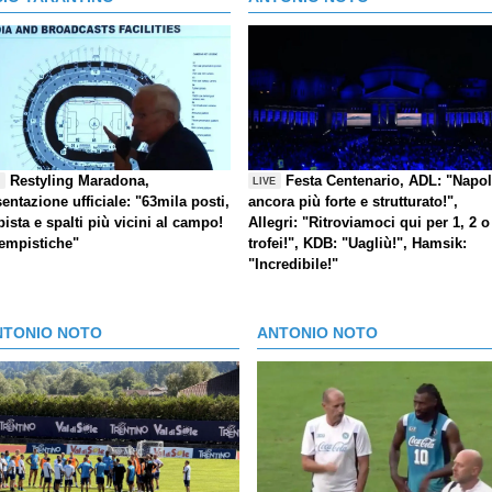
Restyling Maradona,
Festa Centenario, ADL: "Napol
E
LIVE
entazione ufficiale: "63mila posti,
ancora più forte e strutturato!",
pista e spalti più vicini al campo!
Allegri: "Ritroviamoci qui per 1, 2 o
tempistiche"
trofei!", KDB: "Uagliù!", Hamsik:
"Incredibile!"
NTONIO NOTO
ANTONIO NOTO