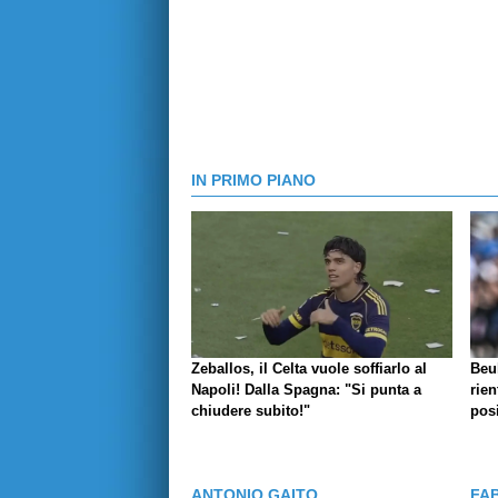
IN PRIMO PIANO
Zeballos, il Celta vuole soffiarlo al
Beu
Napoli! Dalla Spagna: "Si punta a
rien
chiudere subito!"
posi
ANTONIO GAITO
FA