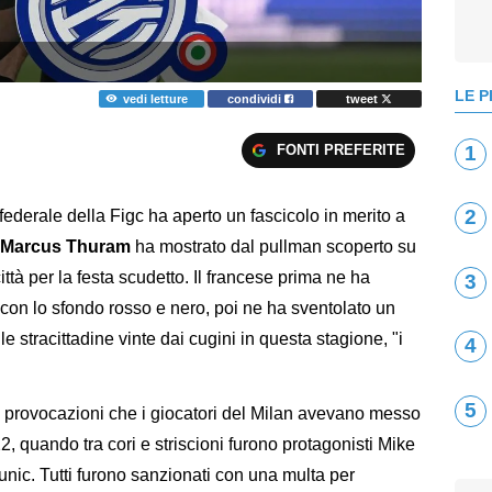
LE P
vedi letture
condividi
tweet
FONTI PREFERITE
1
2
erale della Figc ha aperto un fascicolo in merito a
Marcus Thuram
ha mostrato dal pullman scoperto su
città per la festa scudetto. Il francese prima ne ha
3
con lo sfondo rosso e nero, poi ne ha sventolato un
e stracittadine vinte dai cugini in questa stagione, "i
4
5
li provocazioni che i giocatori del Milan avevano messo
2, quando tra cori e striscioni furono protagonisti Mike
ic. Tutti furono sanzionati con una multa per