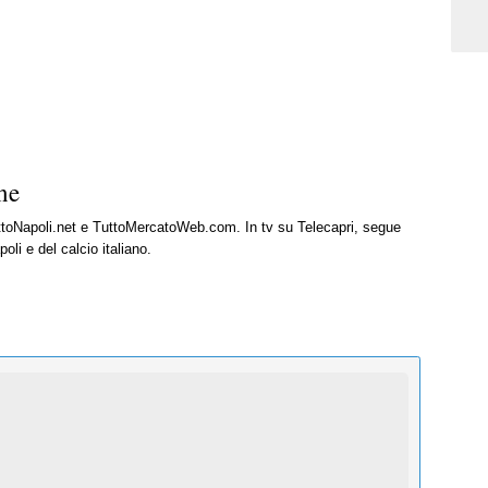
ne
uttoNapoli.net e TuttoMercatoWeb.com. In tv su Telecapri, segue
oli e del calcio italiano.