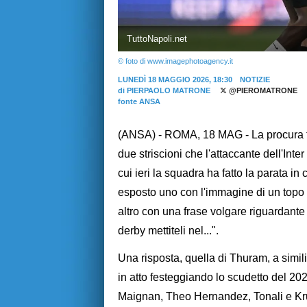
TuttoNapoli.net
© foto di www.imagephotoagency.it
LUNEDÌ 18 MAGGIO 2026, 18:30
NOTIZIE
di
PIERPAOLO MATRONE
@PIEROMATRONE
fonte ANSA
(ANSA) - ROMA, 18 MAG - La procura fed
due striscioni che l'attaccante dell'Inter
cui ieri la squadra ha fatto la parata in 
esposto uno con l'immagine di un topo 
altro con una frase volgare riguardante l
derby mettiteli nel...".
Una risposta, quella di Thuram, a simi
in atto festeggiando lo scudetto del 202
Maignan, Theo Hernandez, Tonali e Krun