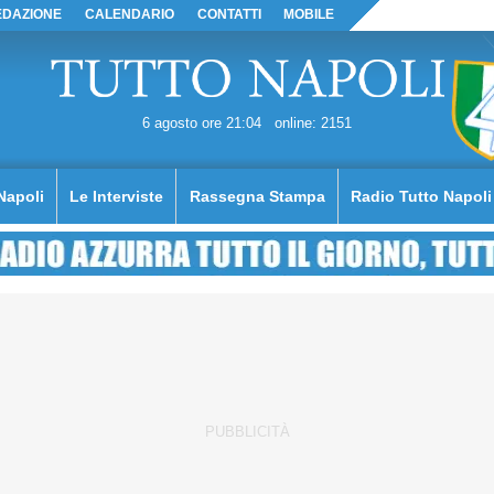
EDAZIONE
CALENDARIO
CONTATTI
MOBILE
6 agosto ore 21:04
online: 2151
Napoli
Le Interviste
Rassegna Stampa
Radio Tutto Napoli