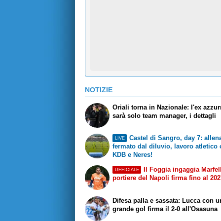
NOTIZIE
Oriali torna in Nazionale: l'ex azzu
sarà solo team manager, i dettagli
Castel di Sangro, day 7: alle
LIVE
fermato dal diluvio, lavoro atletico
KDB e Neres!
Il Foggia ingaggia Marfell
UFFICIALE
portiere del Napoli firma fino al 20
Difesa palla e sassata: Lucca con u
grande gol firma il 2-0 all'Osasuna