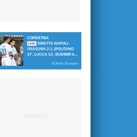
COPERTINA
DIRETTA NAPOLI-
LIVE
OSASUNA 2-1, (POLITANO
27', LUCCA 53', BUDIMIR 69'
RIG.) UN GOL PER TEMPO
di Fabio Tarantino
PER PRIMA VITTORIA AL
PATINI