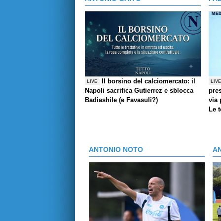
Il borsino del calciomercato: il
LIVE
LIV
Napoli sacrifica Gutierrez e sblocca
pres
Badiashile (e Favasuli?)
via 
Le 
ANTONIO NOTO
A