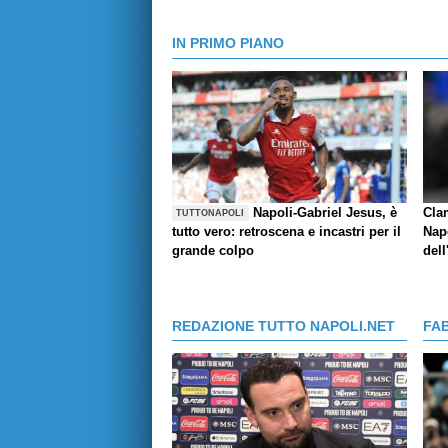
IN PRIMO PIANO
Napoli-Gabriel Jesus, è
Cla
TUTTONAPOLI
tutto vero: retroscena e incastri per il
Napo
grande colpo
dell
REDAZIONE TUTTO NAPOLI.NET
FA