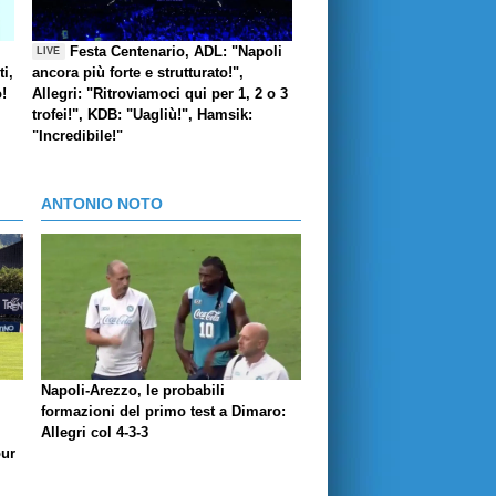
Festa Centenario, ADL: "Napoli
LIVE
i,
ancora più forte e strutturato!",
o!
Allegri: "Ritroviamoci qui per 1, 2 o 3
trofei!", KDB: "Uagliù!", Hamsik:
"Incredibile!"
ANTONIO NOTO
Napoli-Arezzo, le probabili
formazioni del primo test a Dimaro:
Allegri col 4-3-3
our