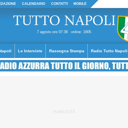
EDAZIONE
CALENDARIO
CONTATTI
MOBILE
7 agosto ore 07:38
online: 1905
Napoli
Le Interviste
Rassegna Stampa
Radio Tutto Napoli