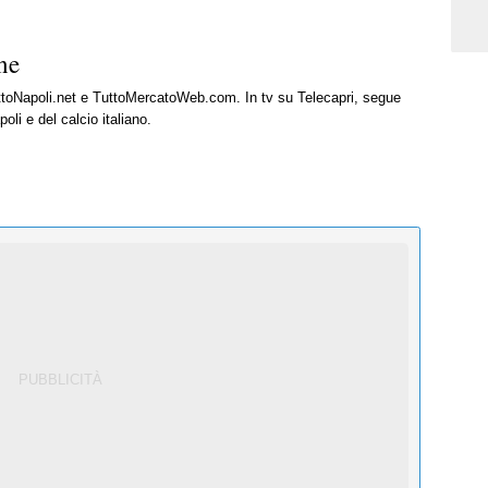
ne
uttoNapoli.net e TuttoMercatoWeb.com. In tv su Telecapri, segue
oli e del calcio italiano.