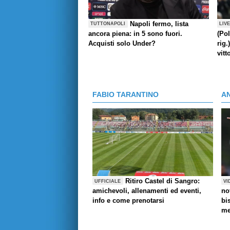
Napoli fermo, lista
TUTTONAPOLI
LIV
ancora piena: in 5 sono fuori.
(Pol
Acquisti solo Under?
rig.
vitt
FABIO TARANTINO
A
Ritiro Castel di Sangro:
UFFICIALE
VI
amichevoli, allenamenti ed eventi,
no
info e come prenotarsi
bi
me