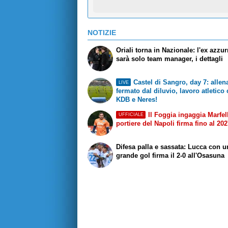
NOTIZIE
Oriali torna in Nazionale: l'ex azzu
sarà solo team manager, i dettagli
Castel di Sangro, day 7: alle
LIVE
fermato dal diluvio, lavoro atletico
KDB e Neres!
Il Foggia ingaggia Marfell
UFFICIALE
portiere del Napoli firma fino al 20
Difesa palla e sassata: Lucca con u
grande gol firma il 2-0 all'Osasuna