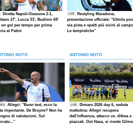
Diretta Napoli-Osasuna 2-1,
Restyling Maradona,
E
LIVE
itano 27', Lucca 53', Budimir 69'
presentazione ufficiale: "63mila post
) un gol per tempo per prima
via pista e spalti più vicini al camp
oria al Patini
Le tempistiche"
NTONIO NOTO
ANTONIO NOTO
Allegri: "Buon test, ecco la
Dimaro 2026 day 6, seduta
DEO
LIVE
ta importante. De Bruyne? Non ha
mattutina: Allegri recupera
sogno di valutazioni. Sul
dall'influenza, attacco vs. difesa e
rcato..."
piazzati. Out Hasa, si rivede Gilm