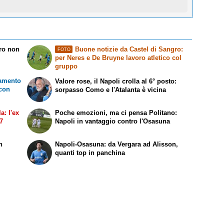
rro non
Buone notizie da Castel di Sangro:
FOTO
per Neres e De Bruyne lavoro atletico col
gruppo
namento
Valore rose, il Napoli crolla al 6° posto:
 con
sorpasso Como e l'Atalanta è vicina
a: l'ex
Poche emozioni, ma ci pensa Politano:
27
Napoli in vantaggio contro l'Osasuna
n
Napoli-Osasuna: da Vergara ad Alisson,
quanti top in panchina