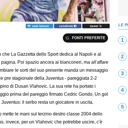
LE P
vedi letture
condividi
tweet
FONTI PREFERITE
1
olo che La Gazzetta dello Sport dedica al Napoli e al
2
pagina. Poi spazio ancora ai bianconeri, ma all'affare
mbiare le sorti del suo presente manda un messaggio
3
le pre stagionale della Juventus - pareggiata 2-2
pino di Dusan Vlahovic. La sua rete ha portato i
4
gio prima del pareggio firmato Cedric Gondo. Un gol
Juventus: il serbo resta un giocatore in uscita.
5
po mette le mani sul terzino destro classe 2004 dello
, invece, per un Vlahovic che potrebbe uscire, c'è