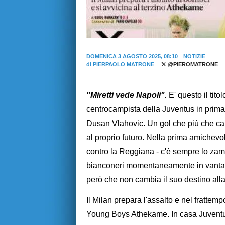
DOMENICA 3 AGOSTO 2025, 08:10
NOTIZIE
di
PIERPAOLO MATRONE
@PIEROMATRONE
"Miretti vede Napoli".
E' questo il tit
centrocampista della Juventus in prima 
Dusan Vlahovic. Un gol che più che ca
al proprio futuro. Nella prima amichevo
contro la Reggiana - c'è sempre lo zam
bianconeri momentaneamente in vantag
però che non cambia il suo destino alla 
Il Milan prepara l'assalto e nel frattem
Young Boys Athekame. In casa Juventus