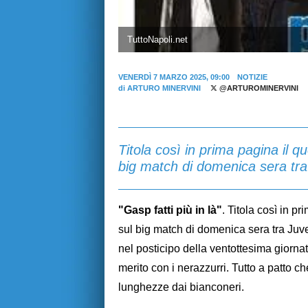
TuttoNapoli.net
VENERDÌ 7 MARZO 2025, 09:00
NOTIZIE
di
ARTURO MINERVINI
@ARTUROMINERVINI
Titola così in prima pagina il q
big match di domenica sera tra
"Gasp fatti più in là"
. Titola così in p
sul big match di domenica sera tra Juv
nel posticipo della ventottesima giorna
merito con i nerazzurri. Tutto a patto ch
lunghezze dai bianconeri.