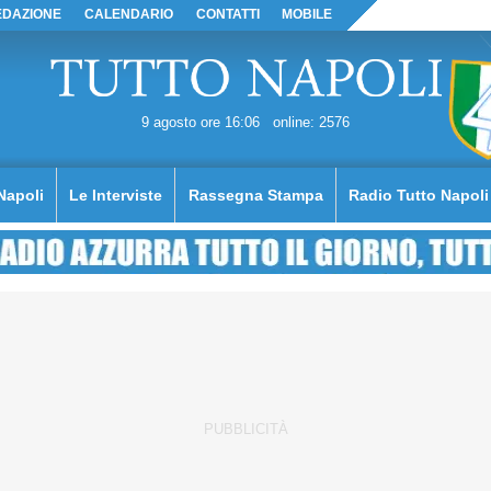
EDAZIONE
CALENDARIO
CONTATTI
MOBILE
9 agosto ore 16:06
online: 2576
Napoli
Le Interviste
Rassegna Stampa
Radio Tutto Napoli