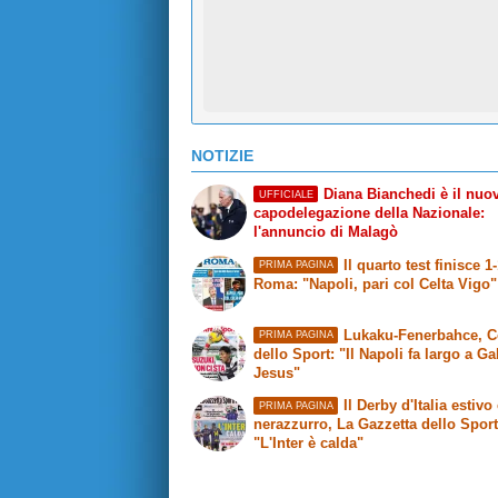
NOTIZIE
Diana Bianchedi è il nuo
UFFICIALE
capodelegazione della Nazionale:
l'annuncio di Malagò
Il quarto test finisce 1
PRIMA PAGINA
Roma
: "Napoli, pari col Celta Vigo"
Lukaku-Fenerbahce,
C
PRIMA PAGINA
dello Sport
: "Il Napoli fa largo a Ga
Jesus"
Il Derby d'Italia estivo 
PRIMA PAGINA
nerazzurro,
La Gazzetta dello Spor
"L'Inter è calda"