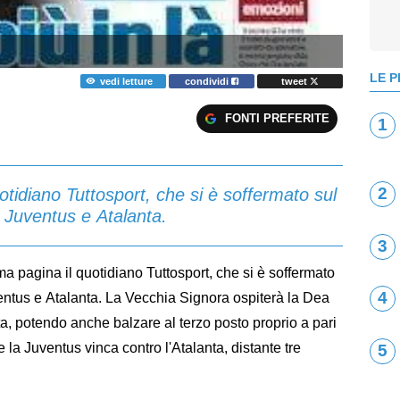
LE P
vedi letture
condividi
tweet
FONTI PREFERITE
1
uotidiano Tuttosport, che si è soffermato sul
2
 Juventus e Atalanta.
3
rima pagina il quotidiano Tuttosport, che si è soffermato
4
entus e Atalanta. La Vecchia Signora ospiterà la Dea
ta, potendo anche balzare al terzo posto proprio a pari
e la Juventus vinca contro l'Atalanta, distante tre
5