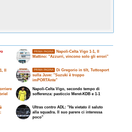
vo
Napoli-Celta Vigo 1-1,
Il
PRIMA PAGINA
Mattino
: "Azzurri, vincono solo gli errori"
Di Gregorio in tilt,
Tuttosport
-1,
Il
PRIMA PAGINA
sulla Juve: "Suzuki è troppo
imPORTAnte"
orriere
Napoli-Celta Vigo, secondo tempo di
briel
sofferenza: pasticcio Meret-KDB e 1-1
Ultras contro ADL: "Ha vietato il saluto
è
alla squadra. Il suo parere ci interessa
t
:
poco"