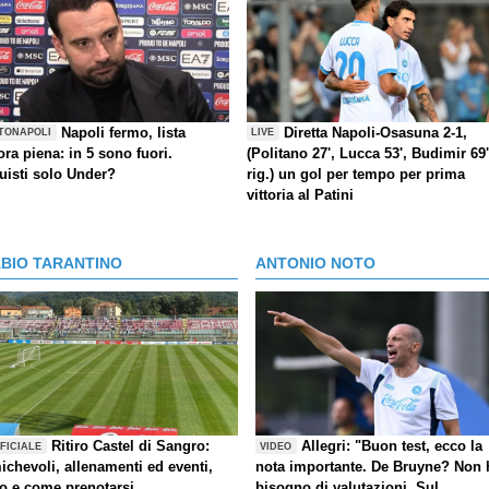
Napoli fermo, lista
Diretta Napoli-Osasuna 2-1,
TONAPOLI
LIVE
ra piena: in 5 sono fuori.
(Politano 27', Lucca 53', Budimir 69'
uisti solo Under?
rig.) un gol per tempo per prima
vittoria al Patini
ABIO TARANTINO
ANTONIO NOTO
Ritiro Castel di Sangro:
Allegri: "Buon test, ecco la
FICIALE
VIDEO
ichevoli, allenamenti ed eventi,
nota importante. De Bruyne? Non 
fo e come prenotarsi
bisogno di valutazioni. Sul