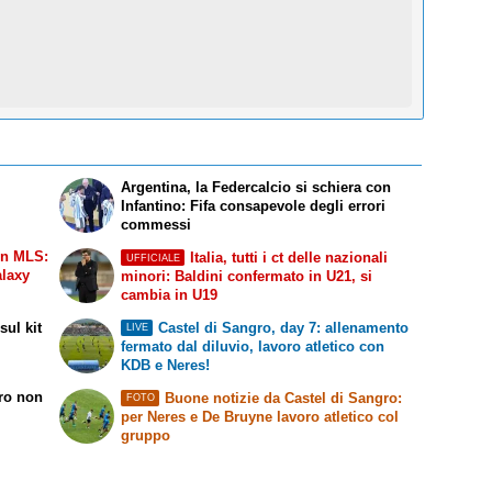
Argentina, la Federcalcio si schiera con
Infantino: Fifa consapevole degli errori
commessi
in MLS:
Italia, tutti i ct delle nazionali
UFFICIALE
alaxy
minori: Baldini confermato in U21, si
cambia in U19
ul kit
Castel di Sangro, day 7: allenamento
LIVE
fermato dal diluvio, lavoro atletico con
KDB e Neres!
rro non
Buone notizie da Castel di Sangro:
FOTO
per Neres e De Bruyne lavoro atletico col
gruppo