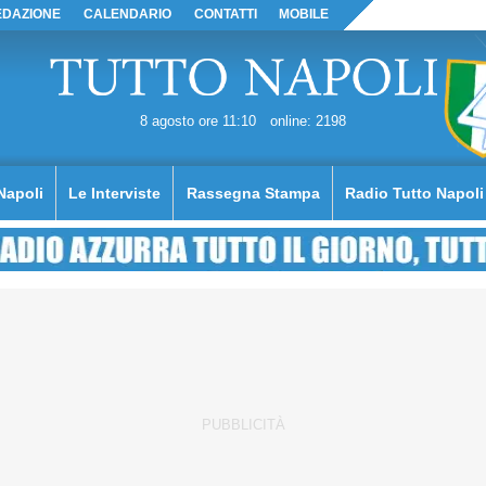
EDAZIONE
CALENDARIO
CONTATTI
MOBILE
8 agosto ore 11:10
online: 2198
Napoli
Le Interviste
Rassegna Stampa
Radio Tutto Napoli