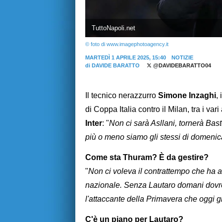
TuttoNapoli.net
© foto di www.imagephotoagency.it
MARTEDÌ 1 APRILE 2025, 15:40
NOTIZIE
di
DAVIDE BARATTO
@DAVIDEBARATTO04
Il tecnico nerazzurro
Simone Inzaghi
,
di Coppa Italia contro il Milan, tra i va
Inter
: "
Non ci sarà Asllani, tornerà Bast
più o meno siamo gli stessi di domenic
Come sta Thuram? È da gestire?
"
Non ci voleva il contrattempo che ha 
nazionale. Senza Lautaro domani dovre
l'attaccante della Primavera che oggi
C'è un piano per Lautaro?