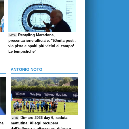
Restyling Maradona,
LIVE
presentazione ufficiale: "63mila posti,
via pista e spalti più vicini al campo!
Le tempistiche"
ANTONIO NOTO
Dimaro 2026 day 6, seduta
LIVE
ha
mattutina: Allegri recupera
dall'influenza, attacco vs. difesa e