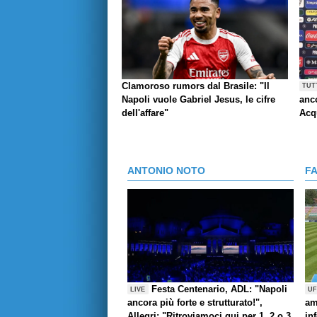
Clamoroso rumors dal Brasile: "Il
TUT
Napoli vuole Gabriel Jesus, le cifre
anco
dell'affare"
Acq
ANTONIO NOTO
F
Festa Centenario, ADL: "Napoli
LIVE
UF
ancora più forte e strutturato!",
am
Allegri: "Ritroviamoci qui per 1, 2 o 3
in