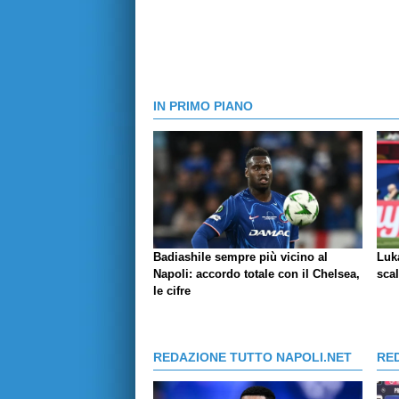
IN PRIMO PIANO
Badiashile sempre più vicino al
Luka
Napoli: accordo totale con il Chelsea,
scal
le cifre
REDAZIONE TUTTO NAPOLI.NET
RE