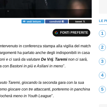
LE P
vedi letture
condividi
tweet
FONTI PREFERITE
1
 intervenuto in conferenza stampa alla vigilia del match
2
ri argomenti ha parlato anche degli indisponibili in casa
oni e ci sarà da valutare
De Vrij
.
Taremi
non ci sarà,
3
a con Bastoni in più e Asllani in meno
".
4
avuto Taremi, giocando la seconda gara con la sua
5
mo giocare con tre attaccanti, porteremo in panchina
 giocherà meno in Youth League
".