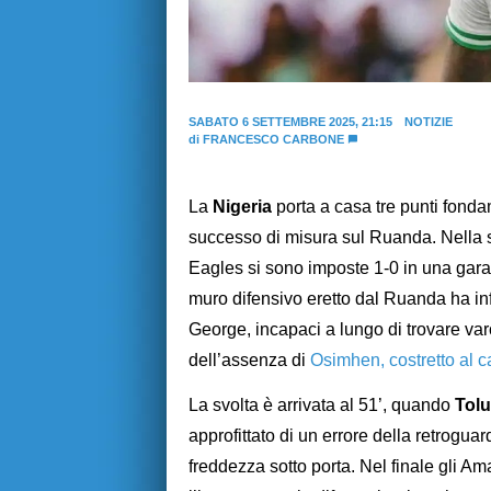
SABATO 6 SETTEMBRE 2025, 21:15
NOTIZIE
di
FRANCESCO CARBONE
La
Nigeria
porta a casa tre punti fonda
successo di misura sul Ruanda. Nella se
Eagles si sono imposte 1-0 in una gara tu
muro difensivo eretto dal Ruanda ha infa
George, incapaci a lungo di trovare varc
dell’assenza di
Osimhen, costretto al ca
La svolta è arrivata al 51’, quando
Tol
approfittato di un errore della retrogua
freddezza sotto porta. Nel finale gli Am