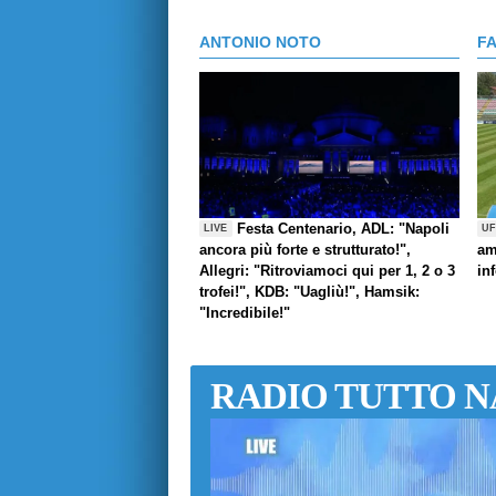
ANTONIO NOTO
F
Festa Centenario, ADL: "Napoli
LIVE
UF
ancora più forte e strutturato!",
am
Allegri: "Ritroviamoci qui per 1, 2 o 3
in
trofei!", KDB: "Uagliù!", Hamsik:
"Incredibile!"
RADIO TUTTO N