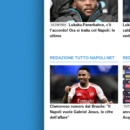
Lukaku-Fenerbahce, c'è
Luk
ULTIM'ORA
l’accordo! Ora si tratta col Napoli: le
cald
ultime
verb
REDAZIONE TUTTO NAPOLI.NET
RE
Clamoroso rumors dal Brasile: "Il
TUT
Napoli vuole Gabriel Jesus, le cifre
anco
dell'affare"
Acq