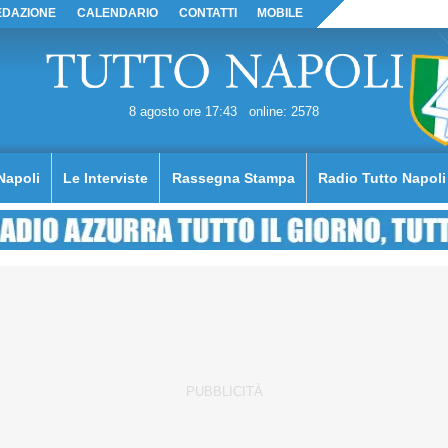
EDAZIONE
CALENDARIO
CONTATTI
MOBILE
8 agosto ore 17:43
online: 2578
Napoli
Le Interviste
Rassegna Stampa
Radio Tutto Napoli