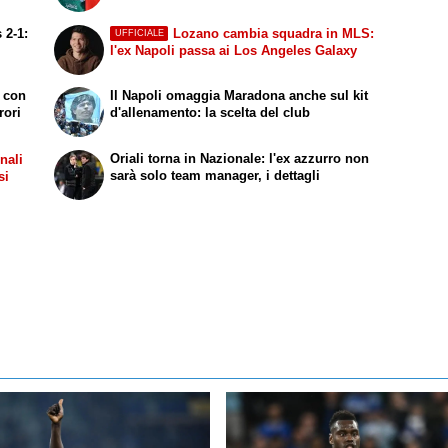
 2-1:
Lozano cambia squadra in MLS:
UFFICIALE
l'ex Napoli passa ai Los Angeles Galaxy
a con
Il Napoli omaggia Maradona anche sul kit
rori
d'allenamento: la scelta del club
Oriali torna in Nazionale: l'ex azzurro non
onali
sarà solo team manager, i dettagli
si