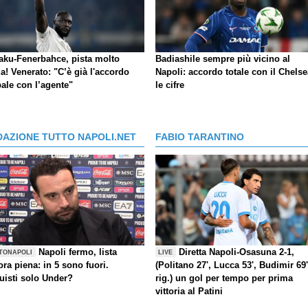
aku-Fenerbahce, pista molto
Badiashile sempre più vicino al
a! Venerato: "C’è già l'accordo
Napoli: accordo totale con il Chelse
ale con l’agente"
le cifre
DAZIONE TUTTO NAPOLI.NET
FABIO TARANTINO
Napoli fermo, lista
Diretta Napoli-Osasuna 2-1,
TONAPOLI
LIVE
ra piena: in 5 sono fuori.
(Politano 27', Lucca 53', Budimir 69'
uisti solo Under?
rig.) un gol per tempo per prima
vittoria al Patini