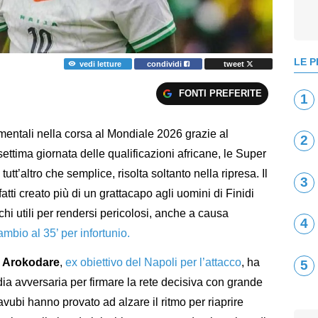
LE P
vedi letture
condividi
tweet
FONTI PREFERITE
1
mentali nella corsa al Mondiale 2026 grazie al
2
ttima giornata delle qualificazioni africane, le Super
tt’altro che semplice, risolta soltanto nella ripresa. Il
3
tti creato più di un grattacapo agli uomini di Finidi
hi utili per rendersi pericolosi, anche a causa
4
mbio al 35’ per infortunio.
u Arokodare
,
ex obiettivo del Napoli per l’attacco
, ha
5
rdia avversaria per firmare la rete decisiva con grande
avubi hanno provato ad alzare il ritmo per riaprire