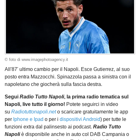
© foto di www.imagephotoagency.it
All'87' ultimo cambio per il Napoli. Esce Gutierrez, al suo
posto entra Mazzocchi. Spinazzola passa a sinistra con il
napoletano che giocherà sulla fascia destra.
Segui
Radio Tutto Napoli
, la prima radio tematica sul
Napoli, live tutto il giorno!
Potete seguirci in video
su
Radiotuttonapoli.net
o scaricare gratuitamente le app
per
Iphone e Ipad
o per i
dispositivi Android
) per tutte le
funzioni extra dal palinsesto ai podcast.
Radio Tutto
Napoli
è disponibile anche in auto col DAB Campania o