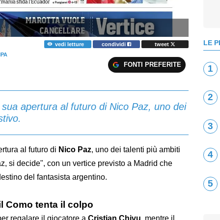
LE P
vedi letture
condividi
tweet
MPA
FONTI PREFERITE
1
2
a sua apertura al futuro di Nico Paz, uno dei
stivo.
3
rtura al futuro di
Nico
Paz
, uno dei talenti più ambiti
4
Paz, si decide", con un vertice previsto a Madrid che
destino del fantasista argentino.
5
 il Como tenta il colpo
per regalare il giocatore a
Cristian
Chivu
, mentre il