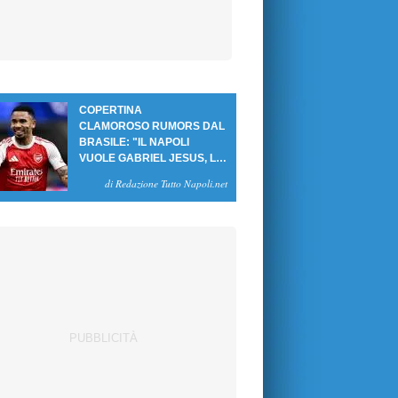
COPERTINA
CLAMOROSO RUMORS DAL
BRASILE: "IL NAPOLI
VUOLE GABRIEL JESUS, LE
CIFRE DELL'AFFARE"
di Redazione Tutto Napoli.net