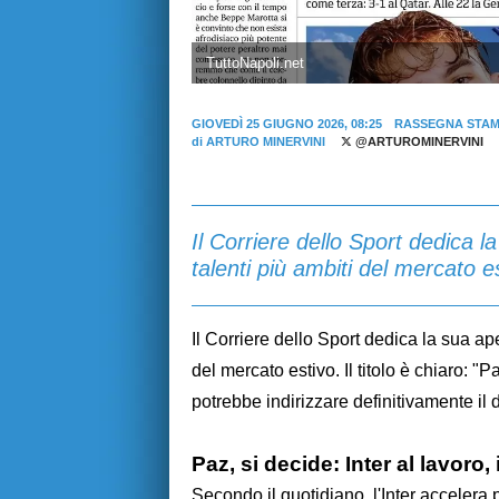
TuttoNapoli.net
GIOVEDÌ 25 GIUGNO 2026, 08:25
RASSEGNA STA
di
ARTURO MINERVINI
@ARTUROMINERVINI
Il Corriere dello Sport dedica l
talenti più ambiti del mercato e
Il Corriere dello Sport dedica la sua ape
del mercato estivo. Il titolo è chiaro: "
potrebbe indirizzare definitivamente il 
Paz, si decide: Inter al lavoro,
Secondo il quotidiano, l'Inter accelera 