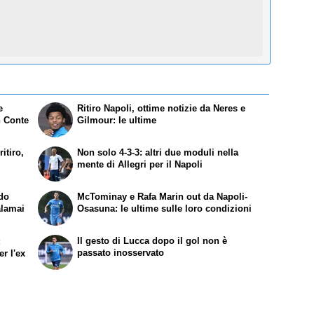
e
Ritiro Napoli, ottime notizie da Neres e
n Conte
Gilmour: le ultime
itiro,
Non solo 4-3-3: altri due moduli nella
mente di Allegri per il Napoli
ndo
McTominay e Rafa Marin out da Napoli-
alamai
Osasuna: le ultime sulle loro condizioni
Il gesto di Lucca dopo il gol non è
:
passato inosservato
r l'ex