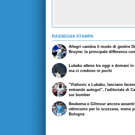
RASSEGNA STAMPA
Allegri cambia il modo di gestire D
Bruyne: la principale differenza co
Lukaku atteso tra oggi e domani in r
ma ci credono in pochi
"Vlahovic e Lukaku, lasciano face
entrambi autogol", l'editoriale di C
sui bomber
Beukema e Gilmour ancora assenti
ottimismo per lo scozzese, meno pe
Bologna