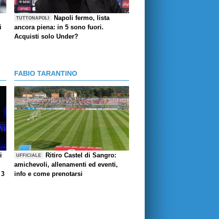
Napoli fermo, lista
TUTTONAPOLI
i
ancora piena: in 5 sono fuori.
Acquisti solo Under?
FABIO TARANTINO
i
Ritiro Castel di Sangro:
UFFICIALE
amichevoli, allenamenti ed eventi,
 3
info e come prenotarsi