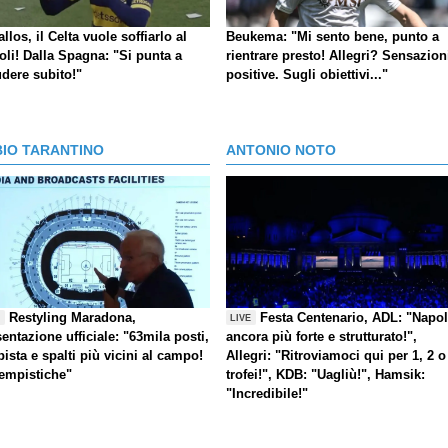
llos, il Celta vuole soffiarlo al
Beukema: "Mi sento bene, punto a
oli! Dalla Spagna: "Si punta a
rientrare presto! Allegri? Sensazion
udere subito!"
positive. Sugli obiettivi..."
BIO TARANTINO
ANTONIO NOTO
Restyling Maradona,
Festa Centenario, ADL: "Napol
E
LIVE
entazione ufficiale: "63mila posti,
ancora più forte e strutturato!",
pista e spalti più vicini al campo!
Allegri: "Ritroviamoci qui per 1, 2 o
tempistiche"
trofei!", KDB: "Uagliù!", Hamsik:
"Incredibile!"