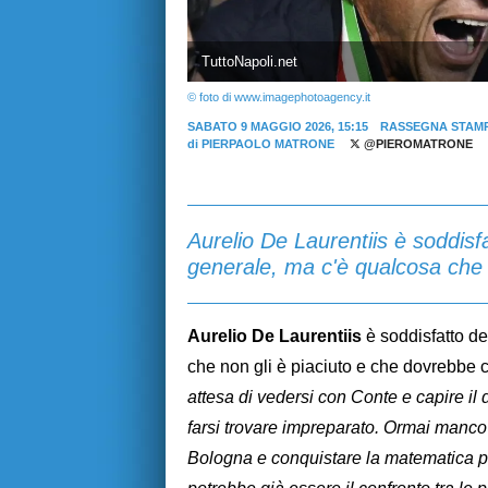
TuttoNapoli.net
© foto di www.imagephotoagency.it
SABATO 9 MAGGIO 2026, 15:15
RASSEGNA STAM
di
PIERPAOLO MATRONE
@PIEROMATRONE
Aurelio De Laurentiis è soddisfa
generale, ma c'è qualcosa che n
Aurelio De Laurentiis
è soddisfatto de
che non gli è piaciuto e che dovrebbe 
attesa di vedersi con Conte e capire il 
farsi trovare impreparato. Ormai manco 
Bologna e conquistare la matematica p