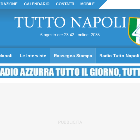
EDAZIONE
CALENDARIO
CONTATTI
MOBILE
6 agosto ore 23:42
online: 2035
Napoli
Le Interviste
Rassegna Stampa
Radio Tutto Napoli