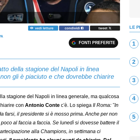
LE P
vedi letture
condividi
tweet
PA
FONTI PREFERITE
1
2
tto della stagione del Napoli in linea
on gli è piaciuto e che dovrebbe chiarire
3
lla stagione del Napoli in linea generale, ma qualcosa
4
chiarire con
Antonio Conte
c'è. Lo spiega
Il Roma: "In
da farsi, il presidente si è mosso prima. Anche per non
5
poco al faccia a faccia. Se lunedì si dovesse battere il
artecipazione alla Champions, in settimana ci