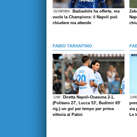
Badiashile ha offerte, ma
Zeba
ULTIM'ORA
vuole la Champions: il Napoli può
Nap
chiudere ma attende
chi
FABIO TARANTINO
FA
Diretta Napoli-Osasuna 2-1,
LIVE
LIV
(Politano 27', Lucca 53', Budimir 69'
pres
rig.) un gol per tempo per prima
via 
vittoria al Patini
Le 