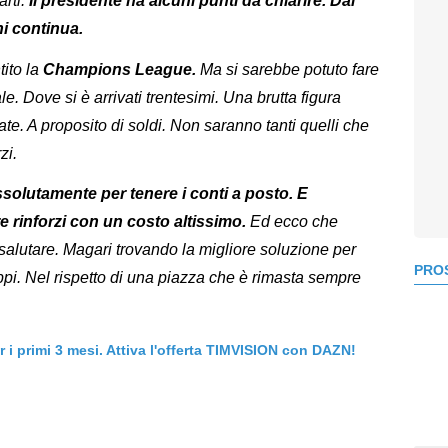
rti.
Il presidente ha alcuni punti da chiarire. Dal
ni continua.
ito la
Champions League.
Ma si sarebbe potuto fare
. Dove si è arrivati trentesimi. Una brutta figura
te. A proposito di soldi. Non saranno tanti quelli che
zi.
solutamente per tenere i conti a posto. E
e rinforzi con un costo altissimo.
Ed ecco che
salutare. Magari trovando la migliore soluzione per
PROS
ppi. Nel rispetto di una piazza che è rimasta sempre
er i primi 3 mesi. Attiva l'offerta TIMVISION con DAZN!