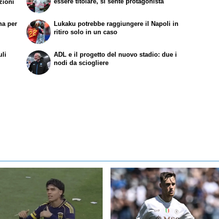
essere titolare, si sente protagonista
zioni
na per
Lukaku potrebbe raggiungere il Napoli in
ritiro solo in un caso
uli
ADL e il progetto del nuovo stadio: due i
nodi da sciogliere