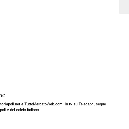
ne
uttoNapoli.net e TuttoMercatoWeb.com. In tv su Telecapri, segue
oli e del calcio italiano.