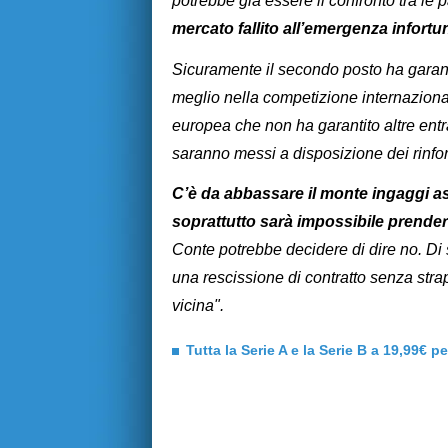
potrebbe già essere il confronto tra le pa
mercato fallito all’emergenza infortu
Sicuramente il secondo posto ha garant
meglio nella competizione internazionale
europea che non ha garantito altre entra
saranno messi a disposizione dei rinfor
C’è da abbassare il monte ingaggi as
soprattutto sarà impossibile prender
Conte potrebbe decidere di dire no. Di 
una rescissione di contratto senza stra
vicina".
Tutta la Serie A e la Serie B a 19,99€ p