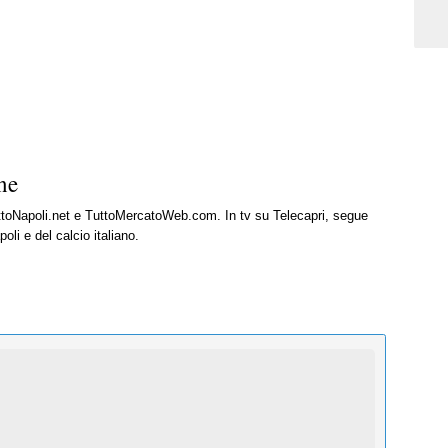
ne
uttoNapoli.net e TuttoMercatoWeb.com. In tv su Telecapri, segue
oli e del calcio italiano.