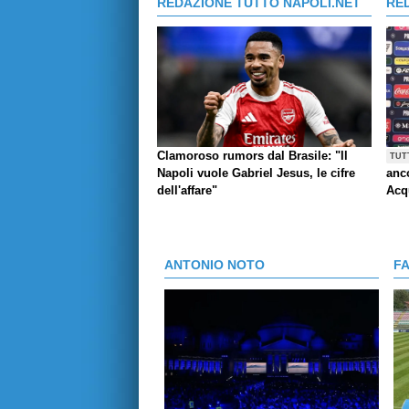
REDAZIONE TUTTO NAPOLI.NET
RE
Clamoroso rumors dal Brasile: "Il
TUT
Napoli vuole Gabriel Jesus, le cifre
anco
dell'affare"
Acq
ANTONIO NOTO
F