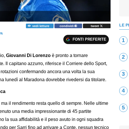
LE P
vedi letture
condividi
tweet
PA
FONTI PREFERITE
1
io,
Giovanni Di Lorenzo
è pronto a tornare
2
 Il capitano azzurro, riferisce il Corriere dello Sport,
e rotazioni confermando ancora una volta la sua
3
gna lunedì al Maradona dovrebbe rivedersi da titolare.
4
sca
 ma il rendimento resta quello di sempre. Nelle ultime
5
ntenuto una media impressionante di 45 partite
no la sua affidabilità e il peso avuto in ogni squadra
ando per Sarri fino ad arrivare a Conte, nessun tecnico