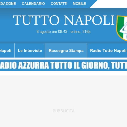
EDAZIONE
CALENDARIO
CONTATTI
MOBILE
8 agosto ore 08:43
online: 2165
Napoli
Le Interviste
Rassegna Stampa
Radio Tutto Napoli