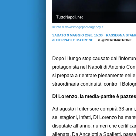
TuttoNapoli.net
© foto di www.imagephotoagency.it
SABATO 9 MAGGIO 2026, 15:30
RASSEGNA STAM
di
PIERPAOLO MATRONE
@PIEROMATRONE
Dopo il lungo stop causato dall’infortun
protagonista nel Napoli di Antonio Conte.
si prepara a rientrare pienamente nell
straordinaria continuità: contro il Bolo
Di Lorenzo, la media-partite è pazze
Ad agosto il difensore compirà 33 anni,
sei stagioni, infatti, Di Lorenzo ha ma
disputate all’anno, numeri che certifica
allenata. Da Ancelotti a Spalletti, pass