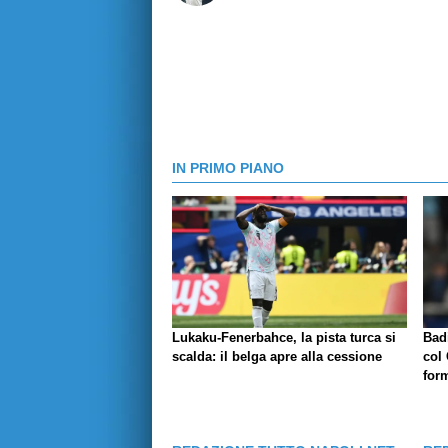
IN PRIMO PIANO
Lukaku-Fenerbahce, la pista turca si
Badi
scalda: il belga apre alla cessione
col 
for