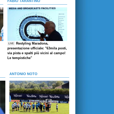
FABIO TARANTINO
Restyling Maradona,
LIVE
presentazione ufficiale: "63mila posti,
via pista e spalti più vicini al campo!
Le tempistiche"
ANTONIO NOTO