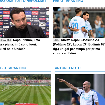
DAZIONE TUTTO NAPOLI.NET
FABIO TARANTINO
Napoli fermo, lista
Diretta Napoli-Osasuna 2-1,
TONAPOLI
LIVE
ra piena: in 5 sono fuori.
(Politano 27', Lucca 53', Budimir 69'
uisti solo Under?
rig.) un gol per tempo per prima
vittoria al Patini
ABIO TARANTINO
ANTONIO NOTO